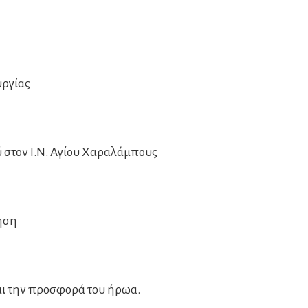
υργίας
 στον Ι.Ν. Αγίου Χαραλάμπους
ηση
αι την προσφορά του ήρωα.