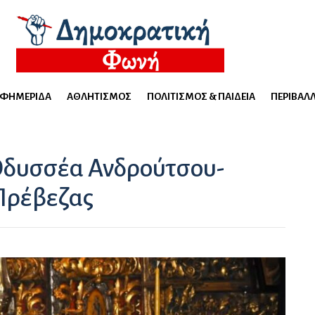
ΕΦΗΜΕΡΊΔΑ
ΑΘΛΗΤΙΣΜΌΣ
ΠΟΛΙΤΙΣΜΌΣ & ΠΑΙΔΕΊΑ
ΠΕΡΙΒΆΛ
Οδυσσέα Ανδρούτσου-
Πρέβεζας