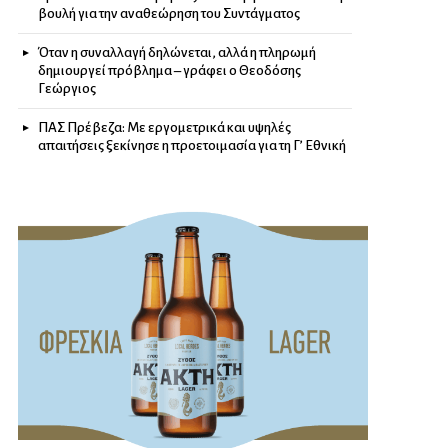
βουλή για την αναθεώρηση του Συντάγματος
Όταν η συναλλαγή δηλώνεται, αλλά η πληρωμή
δημιουργεί πρόβλημα – γράφει ο Θεοδόσης
Γεώργιος
ΠΑΣ Πρέβεζα: Με εργομετρικά και υψηλές
απαιτήσεις ξεκίνησε η προετοιμασία για τη Γ’ Εθνική