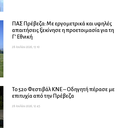
ΠΑΣ Πρέβεζα: Με εργομετρικά και υψηλές
απαιτήσεις ξεκίνησε η προετοιμασία για τη
Γ’ Εθνική
28 Ιουλίου 2026, 13:10
Το 52ο Φεστιβάλ ΚΝΕ – Οδηγητή πέρασε με
επιτυχία από την Πρέβεζα
28 Ιουλίου 2026, 12:45