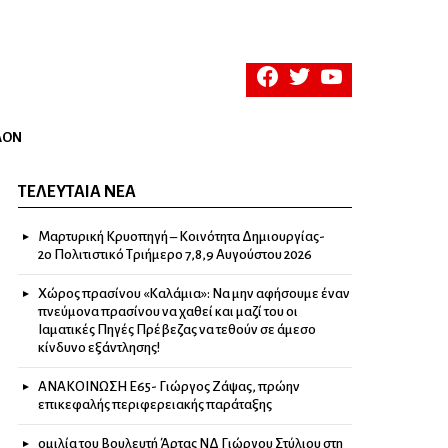
facebook
twitter
youtube
ΛΟΝ
ΤΕΛΕΥΤΑΊΑ ΝΈΑ
Μαρτυρική Κρυοπηγή – Κοινότητα Δημιουργίας-
2ο Πολιτιστικό Τριήμερο 7,8,9 Αυγούστου 2026
Χώρος πρασίνου «Καλάμια»: Να μην αφήσουμε έναν
πνεύμονα πρασίνου να χαθεί και μαζί του οι
Ιαματικές Πηγές Πρέβεζας να τεθούν σε άμεσο
κίνδυνο εξάντλησης!
ΑΝΑΚΟΙΝΩΣΗ Ε65- Γιώργος Ζάψας, πρώην
επικεφαλής περιφερειακής παράταξης
ομιλία του Βουλευτή Άρτας ΝΔ Γιώργου Στύλιου στη