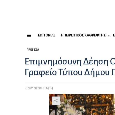
EDITORIAL
ΗΠΕΙΡΏΤΙΚΟΣ ΚΑΘΡΈΦΤΗΣ
Menu
ΠΡΈΒΕΖΑ
Επιμνημόσυνη Δέηση 
Γραφείο Τύπου Δήμου 
3 Ιουνίου 2026, 14:34