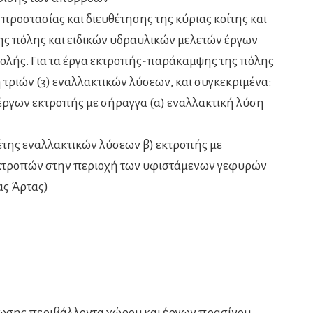
προστασίας και διευθέτησης της κύριας κοίτης και
ς πόλης και ειδικών υδραυλικών μελετών έργων
βολής. Για τα έργα εκτροπής-παράκαμψης της πόλης
 τριών (3) εναλλακτικών λύσεων, και συγκεκριμένα:
 έργων εκτροπής με σήραγγα (α) εναλλακτική λύση
έτης εναλλακτικών λύσεων β) εκτροπής με
εκτροπών στην περιοχή των υφιστάμενων γεφυρών
ας Άρτας)
φωσης περιβάλλοντα χώρου και έργων πρασίνου