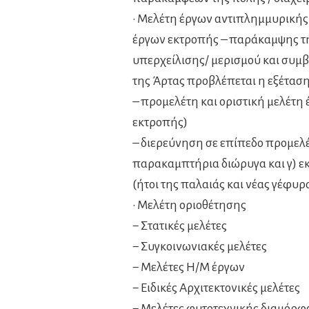
• Μελέτη έργων αντιπλημμυρικής 
έργων εκτροπής – παράκαμψης τη
υπερχείλισης/ μερισμού και συμ
της Άρτας προβλέπεται η εξέταση
– προμελέτη και οριστική μελέτη
εκτροπής)
– διερεύνηση σε επίπεδο προμελ
παρακαμπτήρια διώρυγα και γ) 
(ήτοι της παλαιάς και νέας γέφυρ
• Μελέτη οριοθέτησης
− Στατικές μελέτες
− Συγκοινωνιακές μελέτες
− Μελέτες Η/Μ έργων
− Ειδικές Αρχιτεκτονικές μελέτες
− Μελέτες φυτοτεχνικής διαμόρ