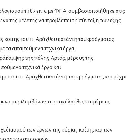
ολογισμού 1,187 εκ. € με ΦΠΑ, συμβασιοποιήθηκε στις
μενο της μελέτης να προβλέπει τη σύνταξη των εξής
ας κοίτης του π. Αράχθου κατάντη του φράγματος
, με τα απαιτούμενα τεχνικά έργα,
αράκαμψης της πόλης Άρτας, μέρους της
τούμενα τεχνικά έργα και
 τμήμα του π. Αράχθου κατάντη του φράγματος και μέχρι
είμενο περιλαμβάνονται οι ακόλουθες επιμέρους
χεδιασμού των έργων της κύριας κοίτης και των
ίρισης των απορροών