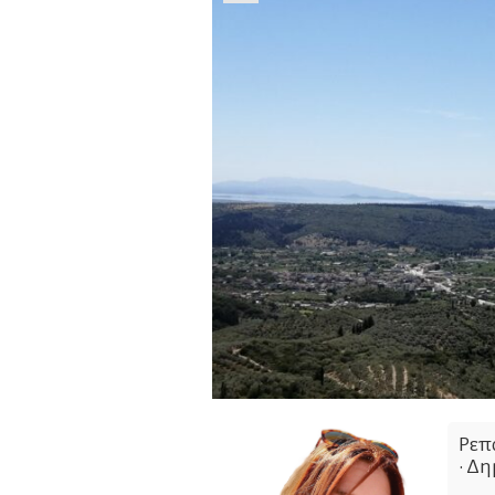
Ρεπ
• Δ