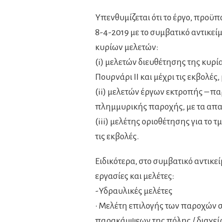
Υπενθυμίζεται ότι το έργο, προϋπ
8-4-2019 με το συμβατικό αντικεί
κυρίων μελετών:
(i) μελετών διευθέτησης της κυρί
Πουρνάρι ΙΙ και μέχρι τις εκβολές
(ii) μελετών έργων εκτροπής – π
πλημμυρικής παροχής, με τα απαι
(iii) μελέτης οριοθέτησης για το
τις εκβολές.
Ειδικότερα, στο συμβατικό αντικ
εργασίες και μελέτες:
-Υδραυλικές μελέτες
• Μελέτη επιλογής των παροχών σ
παρακάμψεων της πόλης / διαχε