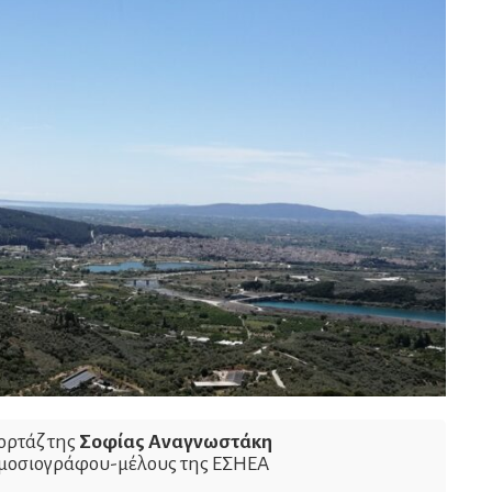
ορτάζ της
Σοφίας Αναγνωστάκη
ημοσιογράφου-μέλους της ΕΣΗΕΑ