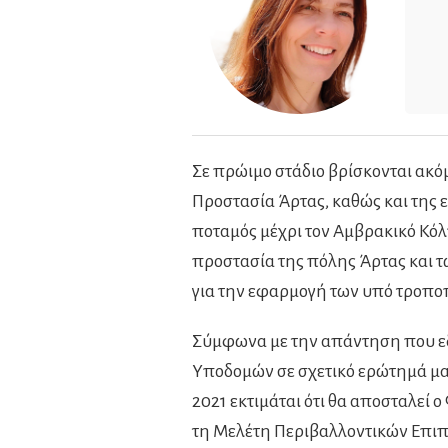
Σε πρώιμο στάδιο βρίσκονται ακό
Προστασία Άρτας, καθώς και της 
ποταμός μέχρι τον Αμβρακικό Κόλπ
προστασία της πόλης Άρτας και 
για την εφαρμογή των υπό τροπο
Σύμφωνα με την απάντηση που ε
Υποδομών σε σχετικό ερώτημά μας 
2021 εκτιμάται ότι θα αποσταλεί
τη Μελέτη Περιβαλλοντικών Επιπ