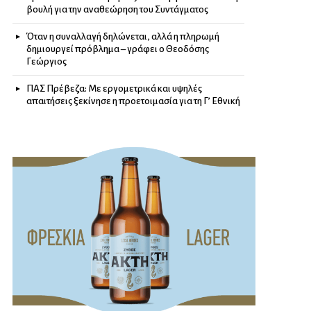
βουλή για την αναθεώρηση του Συντάγματος
Όταν η συναλλαγή δηλώνεται, αλλά η πληρωμή
δημιουργεί πρόβλημα – γράφει ο Θεοδόσης
Γεώργιος
ΠΑΣ Πρέβεζα: Με εργομετρικά και υψηλές
απαιτήσεις ξεκίνησε η προετοιμασία για τη Γ’ Εθνική