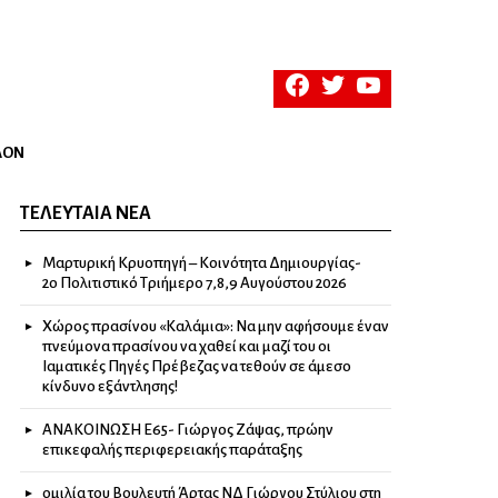
facebook
twitter
youtube
ΛΟΝ
ΤΕΛΕΥΤΑΊΑ ΝΈΑ
Μαρτυρική Κρυοπηγή – Κοινότητα Δημιουργίας-
2ο Πολιτιστικό Τριήμερο 7,8,9 Αυγούστου 2026
Χώρος πρασίνου «Καλάμια»: Να μην αφήσουμε έναν
πνεύμονα πρασίνου να χαθεί και μαζί του οι
Ιαματικές Πηγές Πρέβεζας να τεθούν σε άμεσο
κίνδυνο εξάντλησης!
ΑΝΑΚΟΙΝΩΣΗ Ε65- Γιώργος Ζάψας, πρώην
επικεφαλής περιφερειακής παράταξης
ομιλία του Βουλευτή Άρτας ΝΔ Γιώργου Στύλιου στη