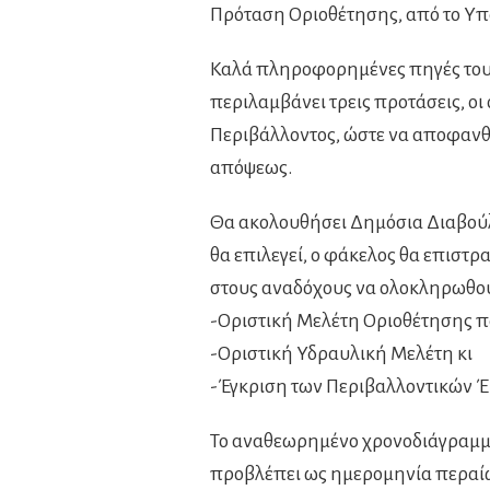
Πρόταση Οριοθέτησης, από το Υπ
Καλά πληροφορημένες πηγές του 
περιλαμβάνει τρεις προτάσεις, οι
Περιβάλλοντος, ώστε να αποφανθ
απόψεως.
Θα ακολουθήσει Δημόσια Διαβούλε
θα επιλεγεί, ο φάκελος θα επιστρ
στους αναδόχους να ολοκληρωθού
-Οριστική Μελέτη Οριοθέτησης π
-Οριστική Υδραυλική Μελέτη κι
-Έγκριση των Περιβαλλοντικών 
Το αναθεωρημένο χρονοδιάγραμμα
προβλέπει ως ημερομηνία περαίω