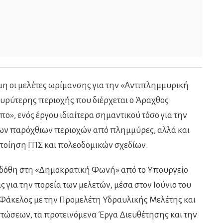
μη οι μελέτες ωρίμανσης για την «Αντιπλημμυρική
ευρύτερης περιοχής που διέρχεται ο Άραχθος
ο», ενός έργου ιδιαίτερα σημαντικού τόσο για την
των παρόχθιων περιοχών από πλημμύρες, αλλά και
ποίηση ΓΠΣ και πολεοδομικών σχεδίων.
δόθη στη «Δημοκρατική Φωνή» από το Υπουργείο
για την πορεία των μελετών, μέσα στον Ιούνιο του
 ο Φάκελος με την Προμελέτη Υδραυλικής Μελέτης και
τώσεων, τα προτεινόμενα Έργα Διευθέτησης και την