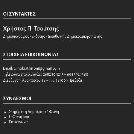
ΟΙ ΣΥΝΤΆΚΤΕΣ
Χρήστος Π. Τσούτσης
Δημοσιογράφος - Εκδότης - Διευθυντής Δημοκρατικής Φωνής
ΣΤΟΙΧΕΊΑ ΕΠΙΚΟΙΝΩΝΊΑΣ
Email:
dimokratikifoni@gmail.com
Τηλέφωνα επικοινωνίας: 2682 30 32 15 – 694 392 7380
Διεύθυνση: Ανακτορίου 48 – Τ.Κ. 48100 - Πρέβεζα
ΣΎΝΔΕΣΜΟΙ
Στηρίξτε τη Δημοκρατική Φωνή
Η Φωνή σου
Επικοινωνία