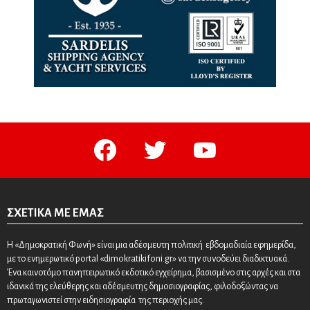
facebook
twitter
youtube
ΣΧΕΤΙΚΆ ΜΕ ΕΜΆΣ
Η «Δημοκρατική Φωνή» είναι μια αδέσμευτη πολιτική εβδομαδιαία εφημερίδα,
με το ενημερωτικό portal «dimokratikifoni.gr» να την συνοδεύει διαδικτυακά.
Ένα καινοτόμο πανηπειρωτικό εκδοτικό εγχείρημα, βασισμένο στις αρχές και στα
ιδανικά της ελεύθερης και αδέσμευτης δημοσιογραφίας, φιλοδοξώντας να
πρωταγωνιστεί στην ειδησιογραφία της περιοχής μας.