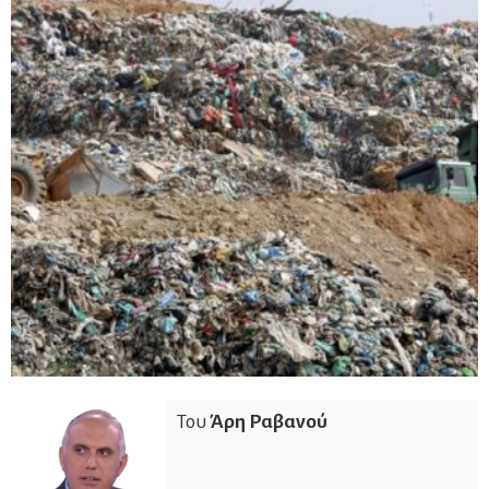
Του
Άρη Ραβανού