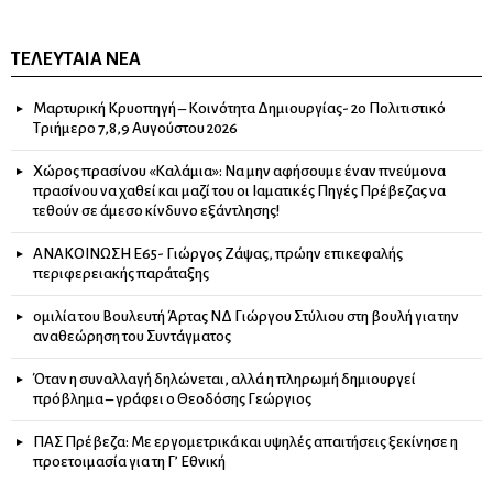
ΤΕΛΕΥΤΑΊΑ ΝΈΑ
Μαρτυρική Κρυοπηγή – Κοινότητα Δημιουργίας- 2ο Πολιτιστικό
Τριήμερο 7,8,9 Αυγούστου 2026
Χώρος πρασίνου «Καλάμια»: Να μην αφήσουμε έναν πνεύμονα
πρασίνου να χαθεί και μαζί του οι Ιαματικές Πηγές Πρέβεζας να
τεθούν σε άμεσο κίνδυνο εξάντλησης!
ΑΝΑΚΟΙΝΩΣΗ Ε65- Γιώργος Ζάψας, πρώην επικεφαλής
περιφερειακής παράταξης
ομιλία του Βουλευτή Άρτας ΝΔ Γιώργου Στύλιου στη βουλή για την
αναθεώρηση του Συντάγματος
Όταν η συναλλαγή δηλώνεται, αλλά η πληρωμή δημιουργεί
πρόβλημα – γράφει ο Θεοδόσης Γεώργιος
ΠΑΣ Πρέβεζα: Με εργομετρικά και υψηλές απαιτήσεις ξεκίνησε η
προετοιμασία για τη Γ’ Εθνική