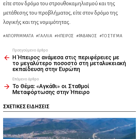
είτε στον δρόμο του στρουθοκαμηλισμού και της
μετάθεσης του προβλήματος, είτε στον δρόμο της
λογικής και της νομιμότητας.
ΑΠΟΡΡΊΜΜΑΤΑ
ΓΑΛΛΊΑ
ΉΠΕΙΡΟΣ
ΡΑΒΑΝΌΣ
ΤΟ ΣΤΊΓΜΑ
Προηγούμενο άρθρο
See
Η Ήπειρος ανάμεσα στις περιφέρειες με
more
το μεγαλύτερο ποσοστό στη μεταλυκειακή
εκπαίδευση στην Ευρώπη
Επόμενο άρθρο
Το Θέμα: «Αγκάθι» οι Σταθμοί
Μεταφόρτωσης στην Ήπειρο
ΣΧΕΤΙΚΈΣ ΕΙΔΉΣΕΙΣ