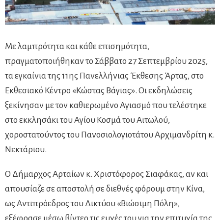
Με λαμπρότητα και κάθε επισημότητα,
πραγματοποιήθηκαν το Σάββατο 27 Σεπτεμβρίου 2025,
τα εγκαίνια της 11ης Πανελλήνιας Έκθεσης Άρτας, στο
Εκθεσιακό Κέντρο «Κώστας Βάγιας». Οι εκδηλώσεις
ξεκίνησαν με τον καθιερωμένο Αγιασμό που τελέστηκε
στο εκκλησάκι του Αγίου Κοσμά του Αιτωλού,
χοροστατούντος του Πανοσιολογιοτάτου Αρχιμανδρίτη κ.
Νεκτάριου.
Ο Δήμαρχος Αρταίων κ. Χριστόφορος Σιαφάκας, αν και
απουσίαζε σε αποστολή σε διεθνές φόρουμ στην Κίνα,
ως Αντιπρόεδρος του Δικτύου «Βιώσιμη Πόλη»,
εξέφρασε μέσω βίντεο τις ευχές του για την επιτυχία της