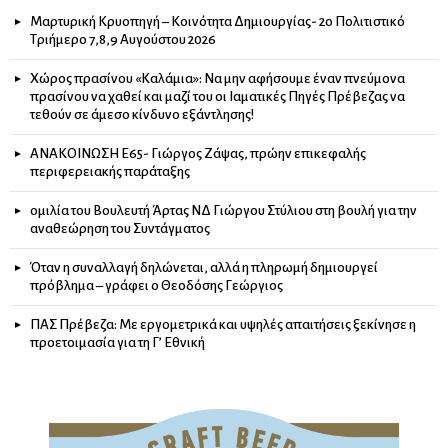
Μαρτυρική Κρυοπηγή – Κοινότητα Δημιουργίας- 2ο Πολιτιστικό
Τριήμερο 7,8,9 Αυγούστου 2026
Χώρος πρασίνου «Καλάμια»: Να μην αφήσουμε έναν πνεύμονα
πρασίνου να χαθεί και μαζί του οι Ιαματικές Πηγές Πρέβεζας να
τεθούν σε άμεσο κίνδυνο εξάντλησης!
ΑΝΑΚΟΙΝΩΣΗ Ε65- Γιώργος Ζάψας, πρώην επικεφαλής
περιφερειακής παράταξης
ομιλία του Βουλευτή Άρτας ΝΔ Γιώργου Στύλιου στη βουλή για την
αναθεώρηση του Συντάγματος
Όταν η συναλλαγή δηλώνεται, αλλά η πληρωμή δημιουργεί
πρόβλημα – γράφει ο Θεοδόσης Γεώργιος
ΠΑΣ Πρέβεζα: Με εργομετρικά και υψηλές απαιτήσεις ξεκίνησε η
προετοιμασία για τη Γ’ Εθνική