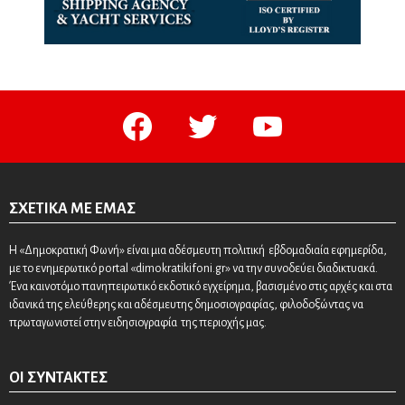
facebook
twitter
youtube
ΣΧΕΤΙΚΆ ΜΕ ΕΜΆΣ
Η «Δημοκρατική Φωνή» είναι μια αδέσμευτη πολιτική εβδομαδιαία εφημερίδα,
με το ενημερωτικό portal «dimokratikifoni.gr» να την συνοδεύει διαδικτυακά.
Ένα καινοτόμο πανηπειρωτικό εκδοτικό εγχείρημα, βασισμένο στις αρχές και στα
ιδανικά της ελεύθερης και αδέσμευτης δημοσιογραφίας, φιλοδοξώντας να
πρωταγωνιστεί στην ειδησιογραφία της περιοχής μας.
ΟΙ ΣΥΝΤΆΚΤΕΣ