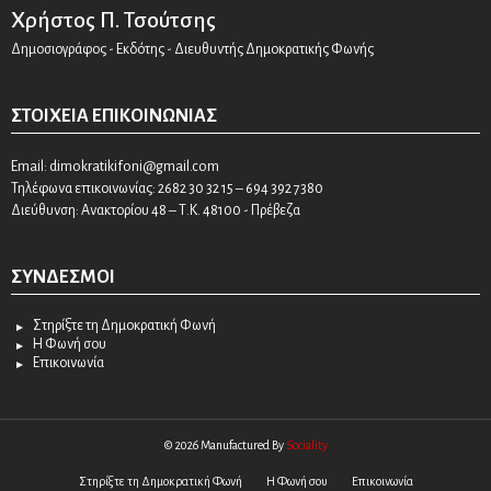
Χρήστος Π. Τσούτσης
Δημοσιογράφος - Εκδότης - Διευθυντής Δημοκρατικής Φωνής
ΣΤΟΙΧΕΊΑ ΕΠΙΚΟΙΝΩΝΊΑΣ
Email:
dimokratikifoni@gmail.com
Τηλέφωνα επικοινωνίας: 2682 30 32 15 – 694 392 7380
Διεύθυνση: Ανακτορίου 48 – Τ.Κ. 48100 - Πρέβεζα
ΣΎΝΔΕΣΜΟΙ
Στηρίξτε τη Δημοκρατική Φωνή
Η Φωνή σου
Επικοινωνία
© 2026 Manufactured By
Sociality
Στηρίξτε τη Δημοκρατική Φωνή
Η Φωνή σου
Επικοινωνία