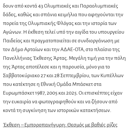
δουν από κοντά 43 Ολυμπιακές και Παραολυμπιακές
δάδες, καθώς και σπάνια κειμήλια που αφηγούνται την
πορεία της Ολυμπιακής Φλόγας και την ιστορία των
Αγώνων. Η έκθεση τελεί υπό την αιγίδα του υπουργείου
Παιδείας και πραγματοποιείται σε συνδιοργάνωση με
τον Δήμο Αρταίων και την ΑΔΑΕ-ΟΤΑ, στο πλαίσιο της
Πανελλήνιας Έκθεσης Άρτας. Μεγάλη τιμή για την πόλη
της Άρτας αποτέλεσε και η παρουσία, μόνο για το
Σαββατοκύριακο 27 και 28 Σεπτεμβρίου, των Κυπέλλων
που κατέκτησε η Εθνική Ομάδα Μπάσκετ στα
Ευρωμπάσκετ 1987, 2005 και 2025. Οι επισκέπτες είχαν
την ευκαιρία να φωτογραφηθούν και να ζήσουν από
κοντά τη συγκίνηση των ιστορικών κατακτήσεων.
Έκθεση – Εμποροπανήγυρη: Θεσμός με βαθιές ρίζες