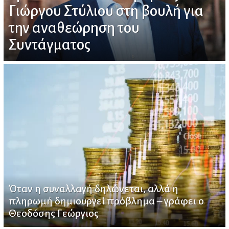
Γιώργου Στύλιου στη βουλή για
την αναθεώρηση του
Συντάγματος
Όταν η συναλλαγή δηλώνεται, αλλά η
πληρωμή δημιουργεί πρόβλημα – γράφει ο
Θεοδόσης Γεώργιος