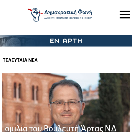
Menu
ΆΡΤΑ
ΤΕΛΕΥΤΑΊΑ ΝΈΑ
ομιλία του Βουλευτή Άρτας ΝΔ