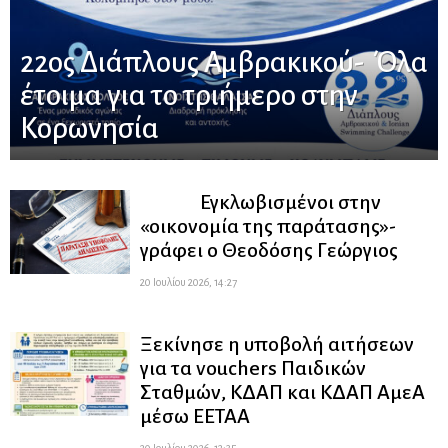
22ος Διάπλους Αμβρακικού- Όλα
έτοιμα για το τριήμερο στην
Κορωνησία
Εγκλωβισμένοι στην
«οικονομία της παράτασης»-
γράφει ο Θεοδόσης Γεώργιος
20 Ιουλίου 2026, 14:27
Ξεκίνησε η υποβολή αιτήσεων
για τα vouchers Παιδικών
Σταθμών, ΚΔΑΠ και ΚΔΑΠ ΑμεΑ
μέσω ΕΕΤΑΑ
20 Ιουλίου 2026, 12:35