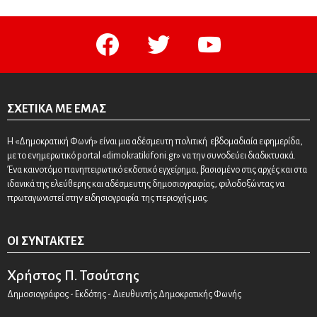
facebook
twitter
youtube
ΣΧΕΤΙΚΆ ΜΕ ΕΜΆΣ
Η «Δημοκρατική Φωνή» είναι μια αδέσμευτη πολιτική εβδομαδιαία εφημερίδα,
με το ενημερωτικό portal «dimokratikifoni.gr» να την συνοδεύει διαδικτυακά.
Ένα καινοτόμο πανηπειρωτικό εκδοτικό εγχείρημα, βασισμένο στις αρχές και στα
ιδανικά της ελεύθερης και αδέσμευτης δημοσιογραφίας, φιλοδοξώντας να
πρωταγωνιστεί στην ειδησιογραφία της περιοχής μας.
ΟΙ ΣΥΝΤΆΚΤΕΣ
Χρήστος Π. Τσούτσης
Δημοσιογράφος - Εκδότης - Διευθυντής Δημοκρατικής Φωνής