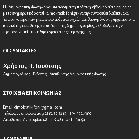
Η «Δημοκρατική Φωνή» είναι μια αδέσμευτη πολιτική εβδομαδιαία εφημερίδα,
με το ενημερωτικό portal «dimokratikifoni.gr» να την συνοδεύει διαδικτυακά.
Ένα καινοτόμο πανηπειρωτικό εκδοτικό εγχείρημα, βασισμένο στις αρχές και στα
ιδανικά της ελεύθερης και αδέσμευτης δημοσιογραφίας, φιλοδοξώντας να
πρωταγωνιστεί στην ειδησιογραφία της περιοχής μας.
ΟΙ ΣΥΝΤΆΚΤΕΣ
Χρήστος Π. Τσούτσης
Δημοσιογράφος - Εκδότης - Διευθυντής Δημοκρατικής Φωνής
ΣΤΟΙΧΕΊΑ ΕΠΙΚΟΙΝΩΝΊΑΣ
Email:
dimokratikifoni@gmail.com
Τηλέφωνα επικοινωνίας: 2682 30 32 15 – 694 392 7380
Διεύθυνση: Ανακτορίου 48 – Τ.Κ. 48100 - Πρέβεζα
ΣΎΝΔΕΣΜΟΙ