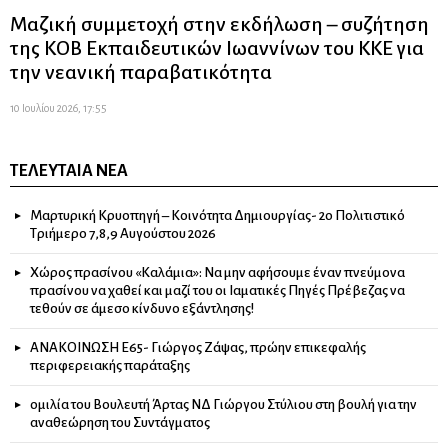
Μαζική συμμετοχή στην εκδήλωση – συζήτηση
της ΚΟΒ Εκπαιδευτικών Ιωαννίνων του ΚΚΕ για
την νεανική παραβατικότητα
10 Ιουλίου 2026, 17:55
ΤΕΛΕΥΤΑΊΑ ΝΈΑ
Μαρτυρική Κρυοπηγή – Κοινότητα Δημιουργίας- 2ο Πολιτιστικό
Τριήμερο 7,8,9 Αυγούστου 2026
Χώρος πρασίνου «Καλάμια»: Να μην αφήσουμε έναν πνεύμονα
πρασίνου να χαθεί και μαζί του οι Ιαματικές Πηγές Πρέβεζας να
τεθούν σε άμεσο κίνδυνο εξάντλησης!
ΑΝΑΚΟΙΝΩΣΗ Ε65- Γιώργος Ζάψας, πρώην επικεφαλής
περιφερειακής παράταξης
ομιλία του Βουλευτή Άρτας ΝΔ Γιώργου Στύλιου στη βουλή για την
αναθεώρηση του Συντάγματος