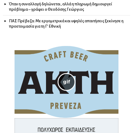
Όταν η συναλλαγή δηλώνεται, αλλά η πληρωμή δημιουργεί
πρόβλημα – γράφει ο Θεοδόσης Γεώργιος
ΠΑΣ Πρέβεζα: Με εργομετρικά και υψηλές απαιτήσεις ξεκίνησε η
προετοιμασία για τη Γ’ Εθνική