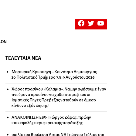
facebook
twitter
youtube
ΛΟΝ
ΤΕΛΕΥΤΑΊΑ ΝΈΑ
Μαρτυρική Κρυοπηγή – Κοινότητα Δημιουργίας-
2ο Πολιτιστικό Τριήμερο 7,8,9 Αυγούστου 2026
Χώρος πρασίνου «Καλάμια»: Να μην αφήσουμε έναν
πνεύμονα πρασίνου να χαθεί και μαζί του οι
Ιαματικές Πηγές Πρέβεζας να τεθούν σε άμεσο
κίνδυνο εξάντλησης!
ΑΝΑΚΟΙΝΩΣΗ Ε65- Γιώργος Ζάψας, πρώην
επικεφαλής περιφερειακής παράταξης
ομιλία του Βουλευτή Άρτας ΝΔ Γιώργου Στύλιου στη