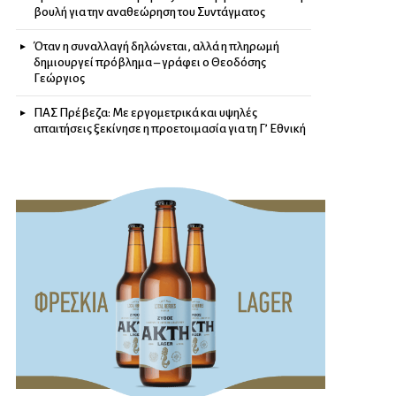
βουλή για την αναθεώρηση του Συντάγματος
Όταν η συναλλαγή δηλώνεται, αλλά η πληρωμή
δημιουργεί πρόβλημα – γράφει ο Θεοδόσης
Γεώργιος
ΠΑΣ Πρέβεζα: Με εργομετρικά και υψηλές
απαιτήσεις ξεκίνησε η προετοιμασία για τη Γ’ Εθνική