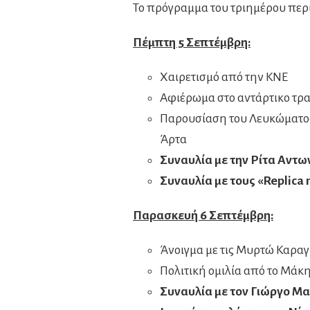
Το πρόγραμμα του τριημέρου περ
Πέμπτη 5 Σεπτέμβρη:
Χαιρετισμό από την ΚΝΕ
Αφιέρωμα στο αντάρτικο τρα
Παρουσίαση του Λευκώματος
Άρτα
Συναυλία με την Ρίτα Αντω
Συναυλία με τους «
Replica
Παρασκευή 6 Σεπτέμβρη:
Άνοιγμα με τις Μυρτώ Καρα
Πολιτική ομιλία από το Μάκ
Συναυλία με τον Γιώργο Μ