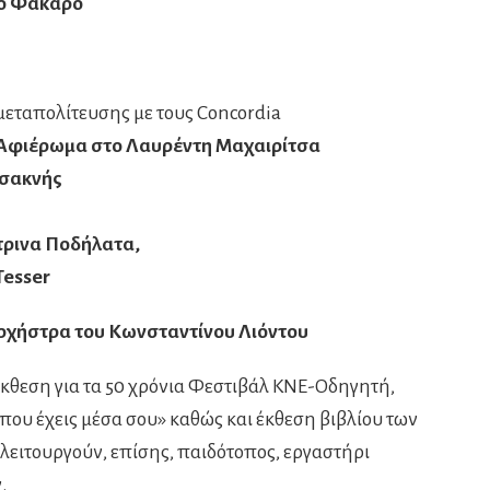
ίκο Φάκαρο
μεταπολίτευσης με τους Concordia
– Αφιέρωμα στο Λαυρέντη Μαχαιρίτσα
Τσακνής
τρινα Ποδήλατα,
Tesser
ορχήστρα του Κωνσταντίνου Λιόντου
 έκθεση για τα 50 χρόνια Φεστιβάλ ΚΝΕ-Οδηγητή,
που έχεις μέσα σου» καθώς και έκθεση βιβλίου των
ειτουργούν, επίσης, παιδότοπος, εργαστήρι
.