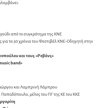
ιλαμβάνει:
γούδι από το συγκρότημα της ΚΝΕ
 για τα 50 χρόνια του Φεστιβάλ ΚΝΕ-Οδηγητή στην
νοπούλου και τους «Ρεβάνς»
music
band
»
γιώργου και Λαμπρινή Λάμπρου
η Παπαδόπουλο, μέλος του ΠΓ της ΚΕ του ΚΚΕ
αργαρίτη