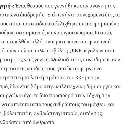
γητή»:
Ένας θεσμός που γεννήθηκε σαν ανάγκη της
ισό αιώνα διαδρομής. Επί πενήντα συνεχόμενα έτη, τα
 τους αυτό που σταδιακά εξελίχθηκε σε μια φημισμένη
ούδιο» του αυριανού, καινούργιου κόσμου. Κι αυτό,
 το παρελθόν, αλλά είναι μια εικόνα του φωτεινού
ό αιώνα τώρα, το Φεστιβάλ της ΚΝΕ μεγαλώνει και
 του με τις νέες γενιές. Φωλιάζει στις συνειδήσεις των
η του στις καρδιές τους, γιατί καταφέρνει να
ατρεπτική πολιτική πρόταση του ΚΚΕ με την
σμό, δίνοντας βήμα στην καλλιτεχνική δημιουργία και
υργεί και έχει το ίδιο προσφορά στην Τέχνη, την
ι να εμπνέεται από τους ανθρώπους του μόχθου και
ι βάλει ποτέ η ανθρώπινη Ιστορία, αυτόν της
ανθρώπου από άνθρωπο.