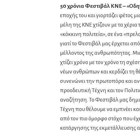
50 χρόνια Φεστιβάλ ΚΝΕ – «Οδη
εποχής του και γιορτάζει φέτος μ
μέλη της ΚΝΕ χτίζουν με τα χέρια
«κόκκινη πολιτεία», σε ένα «πρελ
γιατί το Φεστιβάλ μας έρχεται από
μέλλοντος της ανθρωπότητας. Μισ
χτίζει χρόνο με τον χρόνο τη σχέση
νέων ανθρώπων και κερδίζει τη θέσ
συνενώνει την πρωτοπόρα και αν
προοδευτική Τέχνη και τον Πολιτι
αναζήτηση. Το Φεστιβάλ μας δημιο
Τέχνη που θέλουμε να εμπνέει κα
από τον πιο όμορφο στόχο που έχε
κατάργησης της εκμετάλλευσης 