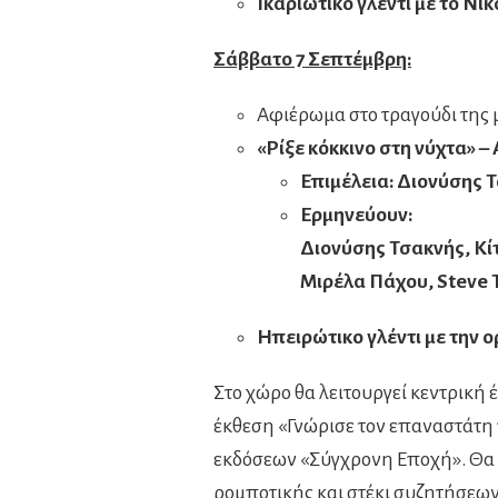
Ικαριώτικο γλέντι με το Ν
Σάββατο 7 Σεπτέμβρη:
Αφιέρωμα στο τραγούδι της 
«Ρίξε κόκκινο στη νύχτα» 
Επιμέλεια: Διονύσης 
Ερμηνεύουν:
Διονύσης Τσακνής, Κί
Μιρέλα Πάχου,
Steve
Ηπειρώτικο γλέντι με την 
Στο χώρο θα λειτουργεί κεντρική
έκθεση «Γνώρισε τον επαναστάτη 
εκδόσεων «Σύγχρονη Εποχή». Θα λ
ρομποτικής και στέκι συζητήσεων