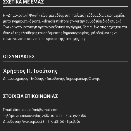
ΣΧΕΤΙΚΆ ΜΕ ΕΜΆΣ
Η «Δημοκρατική Φωνή» είναι μια αδέσμευτη πολιτική εβδομαδιαία εφημερίδα,
με το ενημερωτικό portal «dimokratikifoni.gr» να την συνοδεύει διαδικτυακά.
Ένα καινοτόμο πανηπειρωτικό εκδοτικό εγχείρημα, βασισμένο στις αρχές και στα
ιδανικά της ελεύθερης και αδέσμευτης δημοσιογραφίας, φιλοδοξώντας να
πρωταγωνιστεί στην ειδησιογραφία της περιοχής μας.
ΟΙ ΣΥΝΤΆΚΤΕΣ
Χρήστος Π. Τσούτσης
Δημοσιογράφος - Εκδότης - Διευθυντής Δημοκρατικής Φωνής
ΣΤΟΙΧΕΊΑ ΕΠΙΚΟΙΝΩΝΊΑΣ
Email:
dimokratikifoni@gmail.com
Τηλέφωνα επικοινωνίας: 2682 30 32 15 – 694 392 7380
Διεύθυνση: Ανακτορίου 48 – Τ.Κ. 48100 - Πρέβεζα