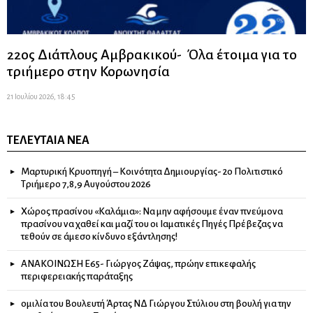
22ος Διάπλους Αμβρακικού- Όλα έτοιμα για το
τριήμερο στην Κορωνησία
21 Ιουλίου 2026, 18:45
ΤΕΛΕΥΤΑΊΑ ΝΈΑ
Μαρτυρική Κρυοπηγή – Κοινότητα Δημιουργίας- 2ο Πολιτιστικό
Τριήμερο 7,8,9 Αυγούστου 2026
Χώρος πρασίνου «Καλάμια»: Να μην αφήσουμε έναν πνεύμονα
πρασίνου να χαθεί και μαζί του οι Ιαματικές Πηγές Πρέβεζας να
τεθούν σε άμεσο κίνδυνο εξάντλησης!
ΑΝΑΚΟΙΝΩΣΗ Ε65- Γιώργος Ζάψας, πρώην επικεφαλής
περιφερειακής παράταξης
ομιλία του Βουλευτή Άρτας ΝΔ Γιώργου Στύλιου στη βουλή για την