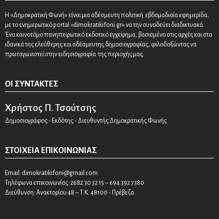
Η «Δημοκρατική Φωνή» είναι μια αδέσμευτη πολιτική εβδομαδιαία εφημερίδα,
με το ενημερωτικό portal «dimokratikifoni.gr» να την συνοδεύει διαδικτυακά.
Ένα καινοτόμο πανηπειρωτικό εκδοτικό εγχείρημα, βασισμένο στις αρχές και στα
ιδανικά της ελεύθερης και αδέσμευτης δημοσιογραφίας, φιλοδοξώντας να
πρωταγωνιστεί στην ειδησιογραφία της περιοχής μας.
ΟΙ ΣΥΝΤΆΚΤΕΣ
Χρήστος Π. Τσούτσης
Δημοσιογράφος - Εκδότης - Διευθυντής Δημοκρατικής Φωνής
ΣΤΟΙΧΕΊΑ ΕΠΙΚΟΙΝΩΝΊΑΣ
Email:
dimokratikifoni@gmail.com
Τηλέφωνα επικοινωνίας: 2682 30 32 15 – 694 392 7380
Διεύθυνση: Ανακτορίου 48 – Τ.Κ. 48100 - Πρέβεζα