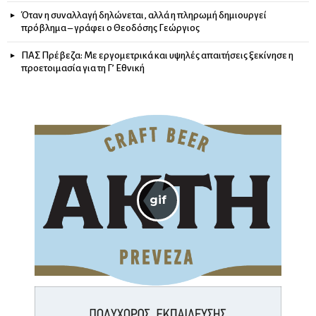
Όταν η συναλλαγή δηλώνεται, αλλά η πληρωμή δημιουργεί
πρόβλημα – γράφει ο Θεοδόσης Γεώργιος
ΠΑΣ Πρέβεζα: Με εργομετρικά και υψηλές απαιτήσεις ξεκίνησε η
προετοιμασία για τη Γ’ Εθνική