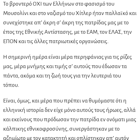
Το βροντερό ΟΧΙ των Ελλήνων στο φασισμό του
Μουσολίνι και στο ναζισμό του Χίτλερ ήταν παλλαϊκό και
συνεχίστηκε απ’ άκρη σ’ άκρη της πατρίδας μας με το
έπος της Εθνικής Αντίστασης, με το ΕΑΜ, τον ΕΛΑΣ, την
ΕΠΟΝ και τις άλλες πατριωτικές οργανώσεις.
Η σημερινή ημέρα είναι μέρα περηφάνιας για τις ρίζες
μας, μέρα μνήμης και τιμής σ’ αυτούς που έδωσαν τα
πάντα, ακόμα και τη ζωή τους για την λευτεριά του
τόπου.
Είναι, όμως, και μέρα που πρέπει να θυμόμαστε ότι η
ελληνική ιστορία δεν είχε μόνο αυτούς τους ήρωες, αλλά
και εκείνους που πρόδωσαν την πατρίδα εν ονόματι μιας
κάλπικης εθνικοφροσύνης, συνεργάστηκαν με το
αζημίωτο με τον κατακτητή και οπλίστηκαν απ’ αυτόν