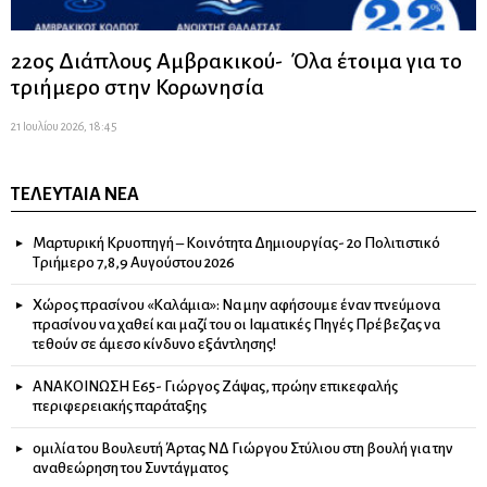
22ος Διάπλους Αμβρακικού- Όλα έτοιμα για το
τριήμερο στην Κορωνησία
21 Ιουλίου 2026, 18:45
ΤΕΛΕΥΤΑΊΑ ΝΈΑ
Μαρτυρική Κρυοπηγή – Κοινότητα Δημιουργίας- 2ο Πολιτιστικό
Τριήμερο 7,8,9 Αυγούστου 2026
Χώρος πρασίνου «Καλάμια»: Να μην αφήσουμε έναν πνεύμονα
πρασίνου να χαθεί και μαζί του οι Ιαματικές Πηγές Πρέβεζας να
τεθούν σε άμεσο κίνδυνο εξάντλησης!
ΑΝΑΚΟΙΝΩΣΗ Ε65- Γιώργος Ζάψας, πρώην επικεφαλής
περιφερειακής παράταξης
ομιλία του Βουλευτή Άρτας ΝΔ Γιώργου Στύλιου στη βουλή για την
αναθεώρηση του Συντάγματος