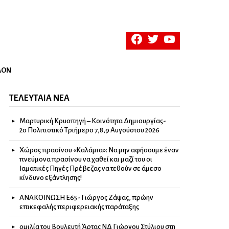
facebook
twitter
youtube
ΛΟΝ
ΤΕΛΕΥΤΑΊΑ ΝΈΑ
Μαρτυρική Κρυοπηγή – Κοινότητα Δημιουργίας-
2ο Πολιτιστικό Τριήμερο 7,8,9 Αυγούστου 2026
Χώρος πρασίνου «Καλάμια»: Να μην αφήσουμε έναν
πνεύμονα πρασίνου να χαθεί και μαζί του οι
Ιαματικές Πηγές Πρέβεζας να τεθούν σε άμεσο
κίνδυνο εξάντλησης!
ΑΝΑΚΟΙΝΩΣΗ Ε65- Γιώργος Ζάψας, πρώην
επικεφαλής περιφερειακής παράταξης
ομιλία του Βουλευτή Άρτας ΝΔ Γιώργου Στύλιου στη