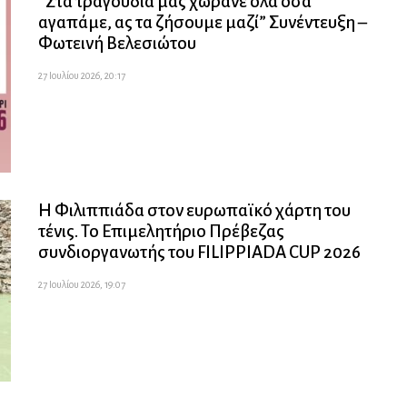
”Στα τραγούδια μας χωράνε όλα όσα
αγαπάμε, ας τα ζήσουμε μαζί” Συνέντευξη –
Φωτεινή Βελεσιώτου
27 Ιουλίου 2026, 20:17
Η Φιλιππιάδα στον ευρωπαϊκό χάρτη του
τένις. Το Επιμελητήριο Πρέβεζας
συνδιοργανωτής του FILIPPIADA CUP 2026
27 Ιουλίου 2026, 19:07