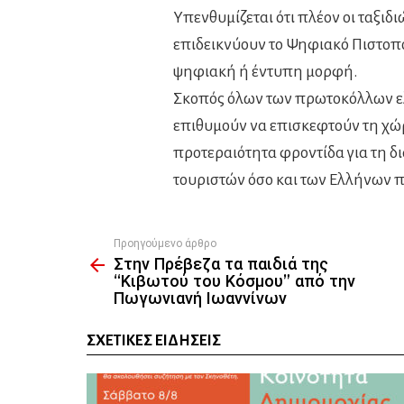
Υπενθυμίζεται ότι πλέον οι ταξιδ
επιδεικνύουν το Ψηφιακό Πιστοπ
ψηφιακή ή έντυπη μορφή.
Σκοπός όλων των πρωτοκόλλων ελέ
επιθυμούν να επισκεφτούν τη χώρ
προτεραιότητα φροντίδα για τη δ
τουριστών όσο και των Ελλήνων π
Προηγούμενο άρθρο
See
Στην Πρέβεζα τα παιδιά της
more
“Κιβωτού του Κόσμου” από την
Πωγωνιανή Ιωαννίνων
ΣΧΕΤΙΚΈΣ ΕΙΔΉΣΕΙΣ