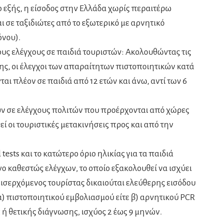
το εξής, η είσοδος στην Ελλάδα χωρίς περαιτέρω
ι σε ταξιδιώτες από το εξωτερικό με αρνητικό
όνου).
τους ελέγχους σε παιδιά τουριστών: Ακολουθώντας τις
ς, οι έλεγχοι των απαραίτητων πιστοποιητικών κατά
ται πλέον σε παιδιά από 12 ετών και άνω, αντί των 6
ν σε ελέγχους πολιτών που προέρχονται από χώρες
εί οι τουριστικές μετακινήσεις προς και από την
 tests και το κατώτερο όριο ηλικίας για τα παιδιά
 καθεστώς ελέγχων, το οποίο εξακολουθεί να ισχύει
εισερχόμενος τουρίστας δικαιούται ελεύθερης εισόδου
 α) πιστοποιητικού εμβολιασμού είτε β) αρνητικού PCR
 ή θετικής διάγνωσης, ισχύος 2 έως 9 μηνών.