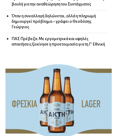
βουλή για την αναθεώρηση του Συντάγματος
Όταν η συναλλαγή δηλώνεται, αλλά η πληρωμή
δημιουργεί πρόβλημα – γράφει ο Θεοδόσης
Γεώργιος
ΠΑΣ Πρέβεζα: Με εργομετρικά και υψηλές
απαιτήσεις ξεκίνησε η προετοιμασία για τη Γ’ Εθνική