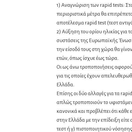
1) Αναγνώριση των rapid tests: Σ
περιοριστικά μέτρα θα επιτρέπετα
αποτέλεσμα rapid test (τεστ αντιγ
2) Αύξηση του ορίου ηλικίας για 
συστάσεις της Ευρωπαϊκής Ένωση
την είσοδό τους στη χώρα θα γίνον
ετών, όπως ίσχυε έως τώρα.
Οι ως άνω τροποποιήσεις αφορού
για τις οποίες έχουν απελευθερωθ
Ελλάδα.
Επίσης οι δύο αλλαγές για τα rapid
απλώς τροποποιούν το υφιστάμενο
κανονικά και προβλέπει ότι κάθε 
στην Ελλάδα με την επίδειξη είτε
τεστ ή γ) πιστοποιητικού νόσησης