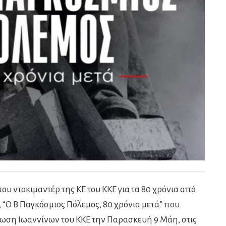
υ ντοκιμαντέρ της ΚΕ του ΚΚΕ για τα 80 χρόνια από
 “Ο Β Παγκόσμιος Πόλεμος, 80 χρόνια μετά” που
ωση Ιωαννίνων του ΚΚΕ την Παρασκευή 9 Μάη, στις