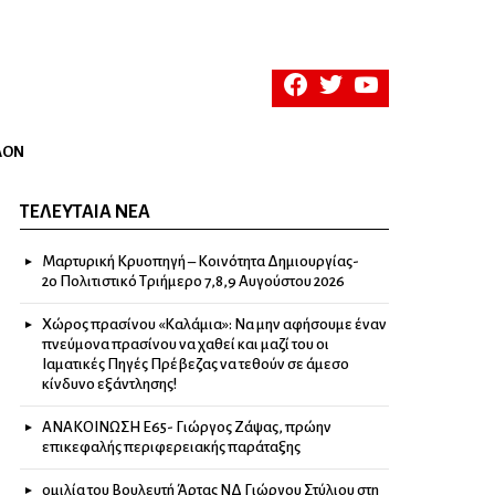
facebook
twitter
youtube
ΛΟΝ
ΤΕΛΕΥΤΑΊΑ ΝΈΑ
Μαρτυρική Κρυοπηγή – Κοινότητα Δημιουργίας-
2ο Πολιτιστικό Τριήμερο 7,8,9 Αυγούστου 2026
Χώρος πρασίνου «Καλάμια»: Να μην αφήσουμε έναν
πνεύμονα πρασίνου να χαθεί και μαζί του οι
Ιαματικές Πηγές Πρέβεζας να τεθούν σε άμεσο
κίνδυνο εξάντλησης!
ΑΝΑΚΟΙΝΩΣΗ Ε65- Γιώργος Ζάψας, πρώην
επικεφαλής περιφερειακής παράταξης
ομιλία του Βουλευτή Άρτας ΝΔ Γιώργου Στύλιου στη