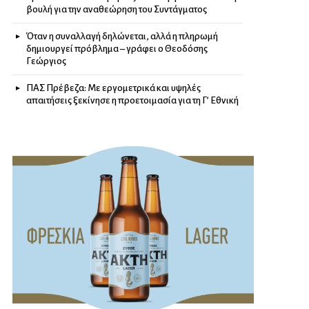
βουλή για την αναθεώρηση του Συντάγματος
Όταν η συναλλαγή δηλώνεται, αλλά η πληρωμή
δημιουργεί πρόβλημα – γράφει ο Θεοδόσης
Γεώργιος
ΠΑΣ Πρέβεζα: Με εργομετρικά και υψηλές
απαιτήσεις ξεκίνησε η προετοιμασία για τη Γ’ Εθνική