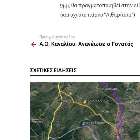
9μμ, θα πραγματοποιηθεί στην α
(και οχι στο πάρκο “Λιθαρίτσια”) .
Προηγούμενο άρθρο
See
Α.Ο. Καναλίου: Ανανέωσε ο Γονατάς
more
ΣΧΕΤΙΚΈΣ ΕΙΔΉΣΕΙΣ