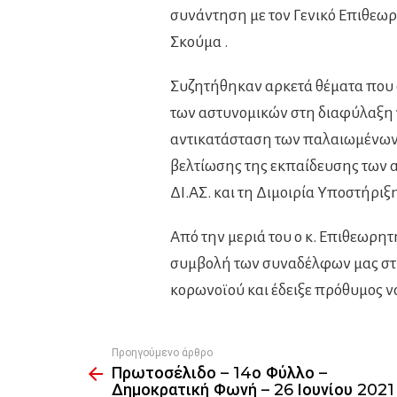
συνάντηση με τον Γενικό Επιθεωρ
Σκούμα .
Συζητήθηκαν αρκετά θέματα που 
των αστυνομικών στη διαφύλαξη τη
αντικατάσταση των παλαιωμένων 
βελτίωσης της εκπαίδευσης των α
ΔΙ.ΑΣ. και τη Διμοιρία Υποστήριξ
Από την μεριά του ο κ. Επιθεωρη
συμβολή των συναδέλφων μας στη
κορωνοϊού και έδειξε πρόθυμος ν
Προηγούμενο άρθρο
See
Πρωτοσέλιδο – 14ο Φύλλο –
more
Δημοκρατική Φωνή – 26 Ιουνίου 2021