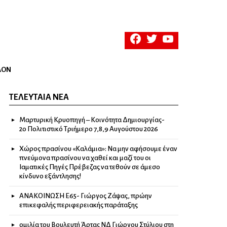
facebook
twitter
youtube
ΛΟΝ
ΤΕΛΕΥΤΑΊΑ ΝΈΑ
Μαρτυρική Κρυοπηγή – Κοινότητα Δημιουργίας-
2ο Πολιτιστικό Τριήμερο 7,8,9 Αυγούστου 2026
Χώρος πρασίνου «Καλάμια»: Να μην αφήσουμε έναν
πνεύμονα πρασίνου να χαθεί και μαζί του οι
Ιαματικές Πηγές Πρέβεζας να τεθούν σε άμεσο
κίνδυνο εξάντλησης!
ΑΝΑΚΟΙΝΩΣΗ Ε65- Γιώργος Ζάψας, πρώην
επικεφαλής περιφερειακής παράταξης
ομιλία του Βουλευτή Άρτας ΝΔ Γιώργου Στύλιου στη