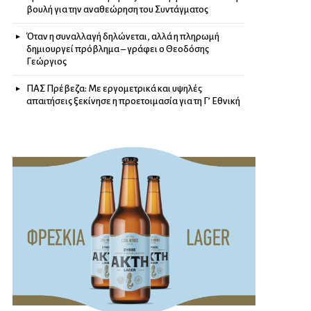
βουλή για την αναθεώρηση του Συντάγματος
Όταν η συναλλαγή δηλώνεται, αλλά η πληρωμή
δημιουργεί πρόβλημα – γράφει ο Θεοδόσης
Γεώργιος
ΠΑΣ Πρέβεζα: Με εργομετρικά και υψηλές
απαιτήσεις ξεκίνησε η προετοιμασία για τη Γ’ Εθνική