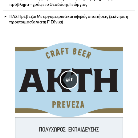
πρόβλημα – γράφει ο Θεοδόσης Γεώργιος
ΠΑΣ Πρέβεζα: Με εργομετρικά και υψηλές απαιτήσεις ξεκίνησε η
προετοιμασία για τη Γ’ Εθνική