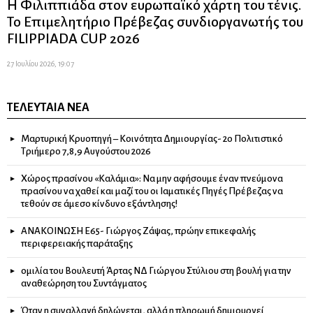
Η Φιλιππιάδα στον ευρωπαϊκό χάρτη του τένις.
Το Επιμελητήριο Πρέβεζας συνδιοργανωτής του
FILIPPIADA CUP 2026
27 Ιουλίου 2026, 19:07
ΤΕΛΕΥΤΑΊΑ ΝΈΑ
Μαρτυρική Κρυοπηγή – Κοινότητα Δημιουργίας- 2ο Πολιτιστικό
Τριήμερο 7,8,9 Αυγούστου 2026
Χώρος πρασίνου «Καλάμια»: Να μην αφήσουμε έναν πνεύμονα
πρασίνου να χαθεί και μαζί του οι Ιαματικές Πηγές Πρέβεζας να
τεθούν σε άμεσο κίνδυνο εξάντλησης!
ΑΝΑΚΟΙΝΩΣΗ Ε65- Γιώργος Ζάψας, πρώην επικεφαλής
περιφερειακής παράταξης
ομιλία του Βουλευτή Άρτας ΝΔ Γιώργου Στύλιου στη βουλή για την
αναθεώρηση του Συντάγματος
Όταν η συναλλαγή δηλώνεται, αλλά η πληρωμή δημιουργεί