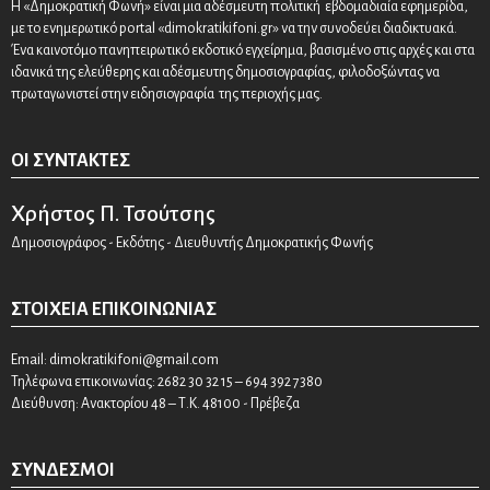
Η «Δημοκρατική Φωνή» είναι μια αδέσμευτη πολιτική εβδομαδιαία εφημερίδα,
με το ενημερωτικό portal «dimokratikifoni.gr» να την συνοδεύει διαδικτυακά.
Ένα καινοτόμο πανηπειρωτικό εκδοτικό εγχείρημα, βασισμένο στις αρχές και στα
ιδανικά της ελεύθερης και αδέσμευτης δημοσιογραφίας, φιλοδοξώντας να
πρωταγωνιστεί στην ειδησιογραφία της περιοχής μας.
ΟΙ ΣΥΝΤΆΚΤΕΣ
Χρήστος Π. Τσούτσης
Δημοσιογράφος - Εκδότης - Διευθυντής Δημοκρατικής Φωνής
ΣΤΟΙΧΕΊΑ ΕΠΙΚΟΙΝΩΝΊΑΣ
Email:
dimokratikifoni@gmail.com
Τηλέφωνα επικοινωνίας: 2682 30 32 15 – 694 392 7380
Διεύθυνση: Ανακτορίου 48 – Τ.Κ. 48100 - Πρέβεζα
ΣΎΝΔΕΣΜΟΙ