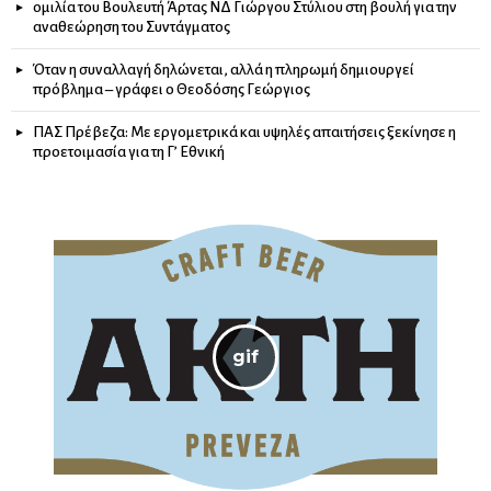
ομιλία του Βουλευτή Άρτας ΝΔ Γιώργου Στύλιου στη βουλή για την
αναθεώρηση του Συντάγματος
Όταν η συναλλαγή δηλώνεται, αλλά η πληρωμή δημιουργεί
πρόβλημα – γράφει ο Θεοδόσης Γεώργιος
ΠΑΣ Πρέβεζα: Με εργομετρικά και υψηλές απαιτήσεις ξεκίνησε η
προετοιμασία για τη Γ’ Εθνική