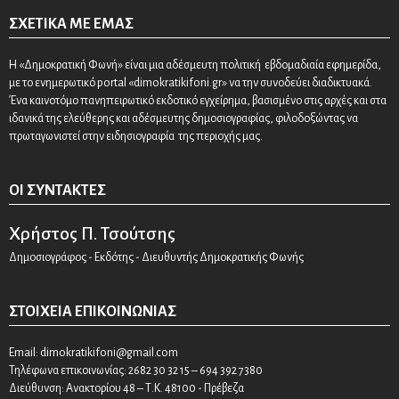
ΣΧΕΤΙΚΆ ΜΕ ΕΜΆΣ
Η «Δημοκρατική Φωνή» είναι μια αδέσμευτη πολιτική εβδομαδιαία εφημερίδα,
με το ενημερωτικό portal «dimokratikifoni.gr» να την συνοδεύει διαδικτυακά.
Ένα καινοτόμο πανηπειρωτικό εκδοτικό εγχείρημα, βασισμένο στις αρχές και στα
ιδανικά της ελεύθερης και αδέσμευτης δημοσιογραφίας, φιλοδοξώντας να
πρωταγωνιστεί στην ειδησιογραφία της περιοχής μας.
ΟΙ ΣΥΝΤΆΚΤΕΣ
Χρήστος Π. Τσούτσης
Δημοσιογράφος - Εκδότης - Διευθυντής Δημοκρατικής Φωνής
ΣΤΟΙΧΕΊΑ ΕΠΙΚΟΙΝΩΝΊΑΣ
Email:
dimokratikifoni@gmail.com
Τηλέφωνα επικοινωνίας: 2682 30 32 15 – 694 392 7380
Διεύθυνση: Ανακτορίου 48 – Τ.Κ. 48100 - Πρέβεζα