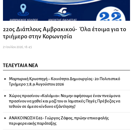
22ος Διάπλους Αμβρακικού- Όλα έτοιμα για το
τριήμερο στην Κορωνησία
21 Ιουλίου 2026, 18:45
ΤΕΛΕΥΤΑΊΑ ΝΈΑ
Μαρτυρική Κρυοπηγή – Κοινότητα Δημιουργίας- 2ο Πολιτιστικό
Τριήμερο 7,8,9 Αυγούστου 2026
Χώρος πρασίνου «Καλάμια»: Να μην αφήσουμε έναν πνεύμονα
πρασίνου να χαθεί και μαζί του οι Ιαματικές Πηγές Πρέβεζας να
τεθούν σε άμεσο κίνδυνο εξάντλησης!
ΑΝΑΚΟΙΝΩΣΗ Ε65- Γιώργος Ζάψας, πρώην επικεφαλής
περιφερειακής παράταξης