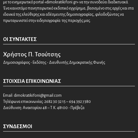
με το ενημερωτικό portal «dimokratikifoni.gr» να την συνοδεύει διαδικτυακά.
Ένα καινοτόμο πανηπειρωτικό εκδοτικό εγχείρημα, βασισμένο στις αρχές και στα
ιδανικά της ελεύθερης και αδέσμευτης δημοσιογραφίας, φιλοδοξώντας να
πρωταγωνιστεί στην ειδησιογραφία της περιοχής μας.
ΟΙ ΣΥΝΤΆΚΤΕΣ
Χρήστος Π. Τσούτσης
Δημοσιογράφος - Εκδότης - Διευθυντής Δημοκρατικής Φωνής
ΣΤΟΙΧΕΊΑ ΕΠΙΚΟΙΝΩΝΊΑΣ
Email:
dimokratikifoni@gmail.com
Τηλέφωνα επικοινωνίας: 2682 30 32 15 – 694 392 7380
Διεύθυνση: Ανακτορίου 48 – Τ.Κ. 48100 - Πρέβεζα
ΣΎΝΔΕΣΜΟΙ