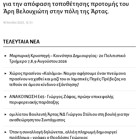
για την απόφαση τοποθέτησης προτομής του
Άρη Βελουχιώτη στην πόλη της Άρτας.
16 Ιουνίου 2025, 12:51
ΤΕΛΕΥΤΑΊΑ ΝΈΑ
Μαρτυρική Κρυοπηγή – Κοινότητα Δημιουργίας- 2ο Πολιτιστικό
Τριήμερο 7,8,9 Αυγούστου 2026
Χώρος πρασίνου «Καλάμια»: Να μην αφήσουμε έναν πνεύμονα
πρασίνου να χαθεί και μαζί του οι Ιαματικές Πηγές Πρέβεζας να
τεθούν σε άμεσο κίνδυνο εξάντλησης!
ΑΝΑΚΟΙΝΩΣΗ Ε65- Γιώργος Ζάψας, πρώην επικεφαλής
περιφερειακής παράταξης
ομιλία του Βουλευτή Άρτας ΝΔ Γιώργου Στύλιου στη βουλή για την
αναθεώρηση του Συντάγματος
Όταν η συναλλαγή δηλώνεται, αλλά η πληρωμή δημιουργεί
πρόβλημα – γράφει ο Θεοδόσης Γεώργιος