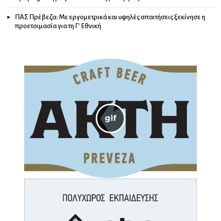
ΠΑΣ Πρέβεζα: Με εργομετρικά και υψηλές απαιτήσεις ξεκίνησε η
προετοιμασία για τη Γ’ Εθνική