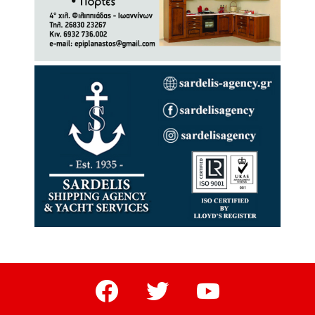
facebook
twitter
youtube