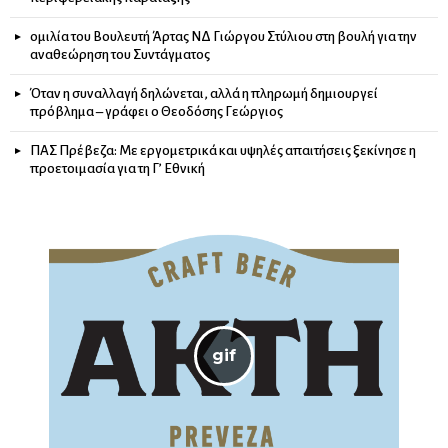
ομιλία του Βουλευτή Άρτας ΝΔ Γιώργου Στύλιου στη βουλή για την
αναθεώρηση του Συντάγματος
Όταν η συναλλαγή δηλώνεται, αλλά η πληρωμή δημιουργεί
πρόβλημα – γράφει ο Θεοδόσης Γεώργιος
ΠΑΣ Πρέβεζα: Με εργομετρικά και υψηλές απαιτήσεις ξεκίνησε η
προετοιμασία για τη Γ’ Εθνική