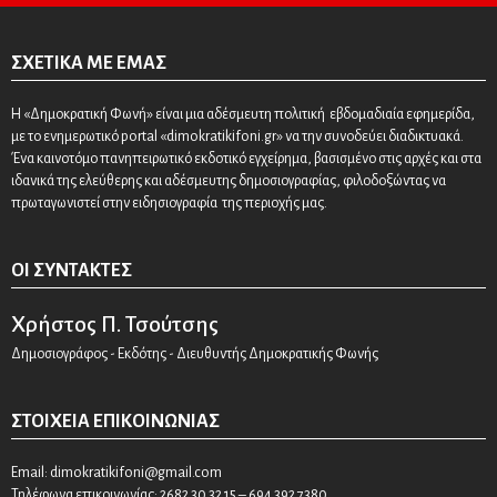
ΣΧΕΤΙΚΆ ΜΕ ΕΜΆΣ
Η «Δημοκρατική Φωνή» είναι μια αδέσμευτη πολιτική εβδομαδιαία εφημερίδα,
με το ενημερωτικό portal «dimokratikifoni.gr» να την συνοδεύει διαδικτυακά.
Ένα καινοτόμο πανηπειρωτικό εκδοτικό εγχείρημα, βασισμένο στις αρχές και στα
ιδανικά της ελεύθερης και αδέσμευτης δημοσιογραφίας, φιλοδοξώντας να
πρωταγωνιστεί στην ειδησιογραφία της περιοχής μας.
ΟΙ ΣΥΝΤΆΚΤΕΣ
Χρήστος Π. Τσούτσης
Δημοσιογράφος - Εκδότης - Διευθυντής Δημοκρατικής Φωνής
ΣΤΟΙΧΕΊΑ ΕΠΙΚΟΙΝΩΝΊΑΣ
Email:
dimokratikifoni@gmail.com
Τηλέφωνα επικοινωνίας: 2682 30 32 15 – 694 392 7380