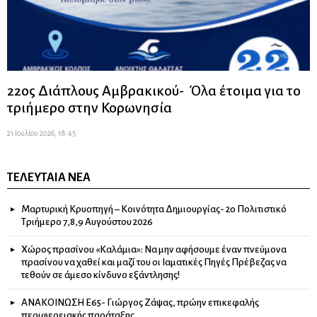
22ος Διάπλους Αμβρακικού- Όλα έτοιμα για το
τριήμερο στην Κορωνησία
21 Ιουλίου 2026, 18:45
ΤΕΛΕΥΤΑΊΑ ΝΈΑ
Μαρτυρική Κρυοπηγή – Κοινότητα Δημιουργίας- 2ο Πολιτιστικό
Τριήμερο 7,8,9 Αυγούστου 2026
Χώρος πρασίνου «Καλάμια»: Να μην αφήσουμε έναν πνεύμονα
πρασίνου να χαθεί και μαζί του οι Ιαματικές Πηγές Πρέβεζας να
τεθούν σε άμεσο κίνδυνο εξάντλησης!
ΑΝΑΚΟΙΝΩΣΗ Ε65- Γιώργος Ζάψας, πρώην επικεφαλής
περιφερειακής παράταξης