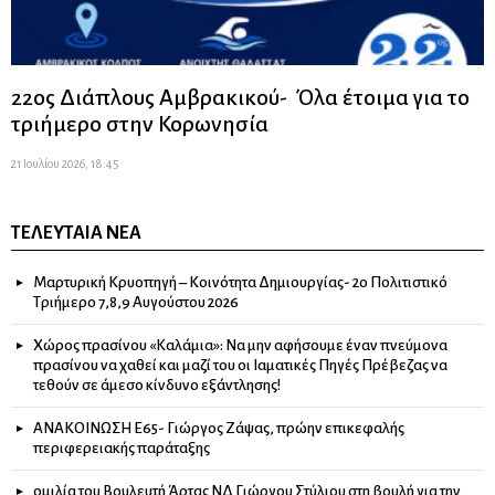
22ος Διάπλους Αμβρακικού- Όλα έτοιμα για το
τριήμερο στην Κορωνησία
21 Ιουλίου 2026, 18:45
ΤΕΛΕΥΤΑΊΑ ΝΈΑ
Μαρτυρική Κρυοπηγή – Κοινότητα Δημιουργίας- 2ο Πολιτιστικό
Τριήμερο 7,8,9 Αυγούστου 2026
Χώρος πρασίνου «Καλάμια»: Να μην αφήσουμε έναν πνεύμονα
πρασίνου να χαθεί και μαζί του οι Ιαματικές Πηγές Πρέβεζας να
τεθούν σε άμεσο κίνδυνο εξάντλησης!
ΑΝΑΚΟΙΝΩΣΗ Ε65- Γιώργος Ζάψας, πρώην επικεφαλής
περιφερειακής παράταξης
ομιλία του Βουλευτή Άρτας ΝΔ Γιώργου Στύλιου στη βουλή για την