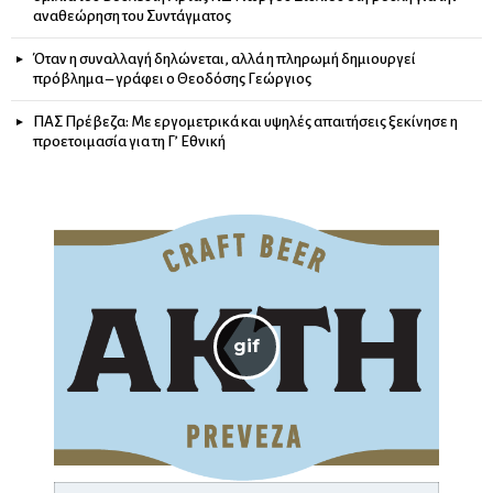
αναθεώρηση του Συντάγματος
Όταν η συναλλαγή δηλώνεται, αλλά η πληρωμή δημιουργεί
πρόβλημα – γράφει ο Θεοδόσης Γεώργιος
ΠΑΣ Πρέβεζα: Με εργομετρικά και υψηλές απαιτήσεις ξεκίνησε η
προετοιμασία για τη Γ’ Εθνική