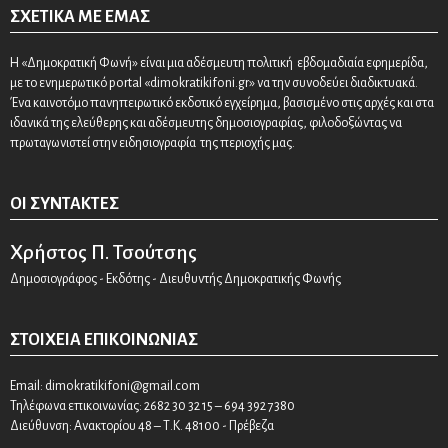
ΣΧΕΤΙΚΆ ΜΕ ΕΜΆΣ
Η «Δημοκρατική Φωνή» είναι μια αδέσμευτη πολιτική εβδομαδιαία εφημερίδα,
με το ενημερωτικό portal «dimokratikifoni.gr» να την συνοδεύει διαδικτυακά.
Ένα καινοτόμο πανηπειρωτικό εκδοτικό εγχείρημα, βασισμένο στις αρχές και στα
ιδανικά της ελεύθερης και αδέσμευτης δημοσιογραφίας, φιλοδοξώντας να
πρωταγωνιστεί στην ειδησιογραφία της περιοχής μας.
ΟΙ ΣΥΝΤΆΚΤΕΣ
Χρήστος Π. Τσούτσης
Δημοσιογράφος - Εκδότης - Διευθυντής Δημοκρατικής Φωνής
ΣΤΟΙΧΕΊΑ ΕΠΙΚΟΙΝΩΝΊΑΣ
Email:
dimokratikifoni@gmail.com
Τηλέφωνα επικοινωνίας: 2682 30 32 15 – 694 392 7380
Διεύθυνση: Ανακτορίου 48 – Τ.Κ. 48100 - Πρέβεζα