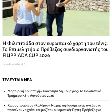
Η Φιλιππιάδα στον ευρωπαϊκό χάρτη του τένις.
Το Επιμελητήριο Πρέβεζας συνδιοργανωτής του
FILIPPIADA CUP 2026
27 Ιουλίου 2026, 19:07
ΤΕΛΕΥΤΑΊΑ ΝΈΑ
Μαρτυρική Κρυοπηγή – Κοινότητα Δημιουργίας- 2ο Πολιτιστικό
Τριήμερο 7,8,9 Αυγούστου 2026
Χώρος πρασίνου «Καλάμια»: Να μην αφήσουμε έναν πνεύμονα
πρασίνου να χαθεί και μαζί του οι Ιαματικές Πηγές Πρέβεζας να