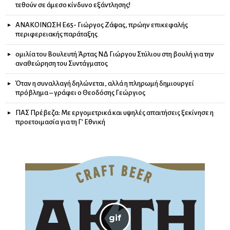
τεθούν σε άμεσο κίνδυνο εξάντλησης!
ΑΝΑΚΟΙΝΩΣΗ Ε65- Γιώργος Ζάψας, πρώην επικεφαλής
περιφερειακής παράταξης
ομιλία του Βουλευτή Άρτας ΝΔ Γιώργου Στύλιου στη βουλή για την
αναθεώρηση του Συντάγματος
Όταν η συναλλαγή δηλώνεται, αλλά η πληρωμή δημιουργεί
πρόβλημα – γράφει ο Θεοδόσης Γεώργιος
ΠΑΣ Πρέβεζα: Με εργομετρικά και υψηλές απαιτήσεις ξεκίνησε η
προετοιμασία για τη Γ’ Εθνική