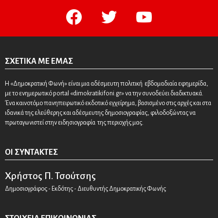
facebook
twitter
youtube
ΣΧΕΤΙΚΆ ΜΕ ΕΜΆΣ
Η «Δημοκρατική Φωνή» είναι μια αδέσμευτη πολιτική εβδομαδιαία εφημερίδα,
με το ενημερωτικό portal «dimokratikifoni.gr» να την συνοδεύει διαδικτυακά.
Ένα καινοτόμο πανηπειρωτικό εκδοτικό εγχείρημα, βασισμένο στις αρχές και στα
ιδανικά της ελεύθερης και αδέσμευτης δημοσιογραφίας, φιλοδοξώντας να
πρωταγωνιστεί στην ειδησιογραφία της περιοχής μας.
ΟΙ ΣΥΝΤΆΚΤΕΣ
Χρήστος Π. Τσούτσης
Δημοσιογράφος - Εκδότης - Διευθυντής Δημοκρατικής Φωνής