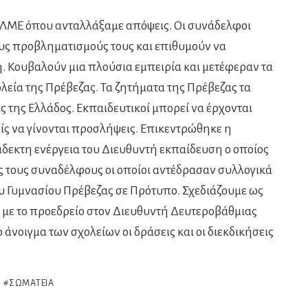
 ΕΛΜΕ όπου ανταλλάξαμε απόψεις. Οι συνάδελφοι
τους προβληματισμούς τους και επιθυμούν να
ή. Κουβαλούν μια πλούσια εμπειρία και μετέφεραν τα
λεία της Πρέβεζας. Τα ζητήματα της Πρέβεζας τα
ις της Ελλάδος. Εκπαιδευτικοί μπορεί να έρχονται
ρίς να γίνονται προσλήψεις. Επικεντρώθηκε η
κτη ενέργεια του Διευθυντή εκπαίδευση ο οποίος
ος τους συναδέλφους οι οποίοι αντέδρασαν συλλογικά
ου Γυμνασίου Πρέβεζας σε Πρότυπο. Σχεδιάζουμε ως
με το προεδρείο στον Διευθυντή Δευτεροβάθμιας
 άνοιγμα των σχολείων οι δράσεις και οι διεκδικήσεις
ΣΩΜΑΤΕΊΑ