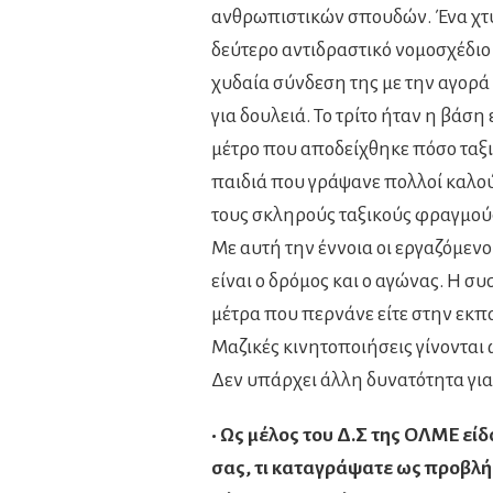
ανθρωπιστικών σπουδών. Ένα χτύ
δεύτερο αντιδραστικό νομοσχέδι
χυδαία σύνδεση της με την αγορά 
για δουλειά. Το τρίτο ήταν η βάσ
μέτρο που αποδείχθηκε πόσο ταξικ
παιδιά που γράψανε πολλοί καλούς
τους σκληρούς ταξικούς φραγμούς
Με αυτή την έννοια οι εργαζόμενο
είναι ο δρόμος και ο αγώνας. Η σ
μέτρα που περνάνε είτε στην εκπα
Μαζικές κινητοποιήσεις γίνονται 
Δεν υπάρχει άλλη δυνατότητα για
• Ως μέλος του Δ.Σ της ΟΛΜΕ εί
σας, τι καταγράψατε ως προβλήμ