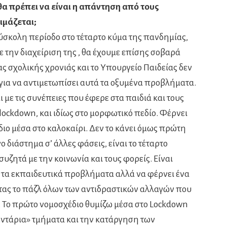
 θα πρέπει να είναι η απάντηση από τους
ιμάζεται;
ύσκολη περίοδο στο τέταρτο κύμα της πανδημίας,
την διαχείριση της , θα έχουμε επίσης σοβαρά
ς σχολικής χρονιάς και το Υπουργείο Παιδείας δεν
 για να αντιμετωπίσει αυτά τα οξυμένα προβλήματα.
 με τις συνέπειες που έφερε στα παιδιά και τους
lockdown, και ιδίως στο μορφωτικό πεδίο. Φέρνει
ιο μέσα στο καλοκαίρι. Δεν το κάνει όμως πρώτη
 διάστημα σ’ άλλες φάσεις, είναι το τέταρτο
υζητά με την κοινωνία και τους φορείς. Είναι
 τα εκπαιδευτικά προβλήματα αλλά να φέρνει ένα
ας το πάζλ όλων των αντιδραστικών αλλαγών που
α. Το πρώτο νομοσχέδιο θυμίζω μέσα στο Lockdown
εντάρια» τμήματα και την κατάργηση των