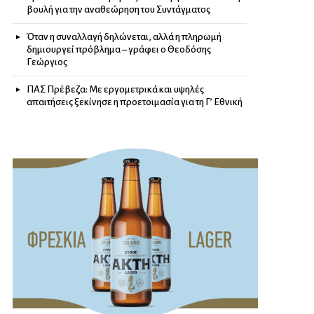
βουλή για την αναθεώρηση του Συντάγματος
Όταν η συναλλαγή δηλώνεται, αλλά η πληρωμή
δημιουργεί πρόβλημα – γράφει ο Θεοδόσης
Γεώργιος
ΠΑΣ Πρέβεζα: Με εργομετρικά και υψηλές
απαιτήσεις ξεκίνησε η προετοιμασία για τη Γ’ Εθνική