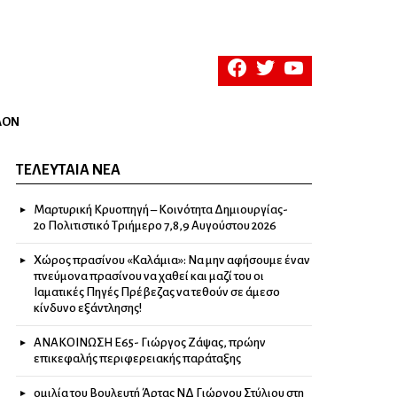
facebook
twitter
youtube
ΛΟΝ
ΤΕΛΕΥΤΑΊΑ ΝΈΑ
Μαρτυρική Κρυοπηγή – Κοινότητα Δημιουργίας-
2ο Πολιτιστικό Τριήμερο 7,8,9 Αυγούστου 2026
Χώρος πρασίνου «Καλάμια»: Να μην αφήσουμε έναν
πνεύμονα πρασίνου να χαθεί και μαζί του οι
Ιαματικές Πηγές Πρέβεζας να τεθούν σε άμεσο
κίνδυνο εξάντλησης!
ΑΝΑΚΟΙΝΩΣΗ Ε65- Γιώργος Ζάψας, πρώην
επικεφαλής περιφερειακής παράταξης
ομιλία του Βουλευτή Άρτας ΝΔ Γιώργου Στύλιου στη