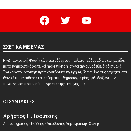
facebook
twitter
youtube
ΣΧΕΤΙΚΆ ΜΕ ΕΜΆΣ
Η «Δημοκρατική Φωνή» είναι μια αδέσμευτη πολιτική εβδομαδιαία εφημερίδα,
με το ενημερωτικό portal «dimokratikifoni.gr» να την συνοδεύει διαδικτυακά.
Ένα καινοτόμο πανηπειρωτικό εκδοτικό εγχείρημα, βασισμένο στις αρχές και στα
ιδανικά της ελεύθερης και αδέσμευτης δημοσιογραφίας, φιλοδοξώντας να
πρωταγωνιστεί στην ειδησιογραφία της περιοχής μας.
ΟΙ ΣΥΝΤΆΚΤΕΣ
Χρήστος Π. Τσούτσης
Δημοσιογράφος - Εκδότης - Διευθυντής Δημοκρατικής Φωνής