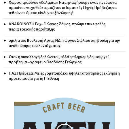
Χώρος πρασίνου «Καλάμια»: Να μην αφήσουμε έναν πνεύμονα
πρασίνου να χαθεί και μαζί του οι Ιαματικές Πηγές Πρέβεζας να
τεθούν σε άμεσο κίνδυνο εξάντλησης!
ΑΝΑΚΟΙΝΩΣΗ Ε65- Γιώργος Ζάψας, πρώην επικεφαλής
περιφερειακής παράταξης
ομιλία του Βουλευτή Άρτας ΝΔ Γιώργου Στύλιου στη βουλή για την
αναθεώρηση του Συντάγματος
Όταν η συναλλαγή δηλώνεται, αλλά η πληρωμή δημιουργεί
πρόβλημα – γράφει ο Θεοδόσης Γεώργιος
ΠΑΣ Πρέβεζα: Με εργομετρικά και υψηλές απαιτήσεις ξεκίνησε η
προετοιμασία για τη Γ’ Εθνική