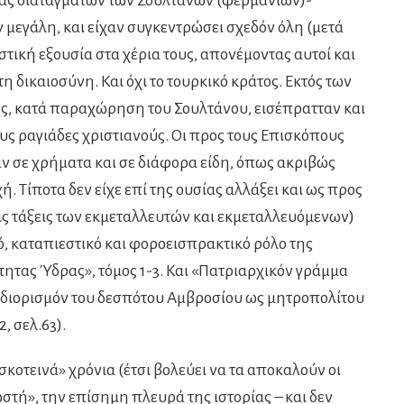
άς διαταγμάτων των Σουλτάνων (φερμανίων)-
 μεγάλη, και είχαν συγκεντρώσει σχεδόν όλη (μετά
τική εξουσία στα χέρια τους, απονέμοντας αυτοί και
η δικαιοσύνη. Και όχι το τουρκικό κράτος. Εκτός των
ς, κατά παραχώρηση του Σουλτάνου, εισέπρατταν και
υς ραγιάδες χριστιανούς. Οι προς τους Επισκόπους
 σε χρήματα και σε διάφορα είδη, όπως ακριβώς
. Τίποτα δεν είχε επί της ουσίας αλλάξει και ως προς
ς τάξεις των εκμεταλλευτών και εκμεταλλευόμενων)
ό, καταπιεστικό και φοροεισπρακτικό ρόλο της
τητας Ύδρας», τόμος 1-3. Και «Πατριαρχικόν γράμμα
ν διορισμόν του δεσπότου Αμβροσίου ως μητροπολίτου
, σελ.63).
σκοτεινά» χρόνια (έτσι βολεύει να τα αποκαλούν οι
ωστή», την επίσημη πλευρά της ιστορίας – και δεν