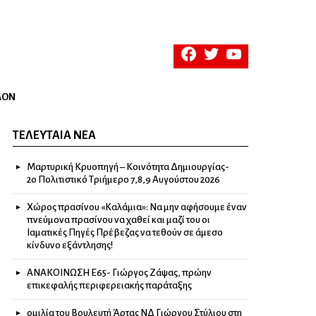
facebook
twitter
youtube
ΛΟΝ
ΤΕΛΕΥΤΑΊΑ ΝΈΑ
Μαρτυρική Κρυοπηγή – Κοινότητα Δημιουργίας-
2ο Πολιτιστικό Τριήμερο 7,8,9 Αυγούστου 2026
Χώρος πρασίνου «Καλάμια»: Να μην αφήσουμε έναν
πνεύμονα πρασίνου να χαθεί και μαζί του οι
Ιαματικές Πηγές Πρέβεζας να τεθούν σε άμεσο
κίνδυνο εξάντλησης!
ΑΝΑΚΟΙΝΩΣΗ Ε65- Γιώργος Ζάψας, πρώην
επικεφαλής περιφερειακής παράταξης
ομιλία του Βουλευτή Άρτας ΝΔ Γιώργου Στύλιου στη