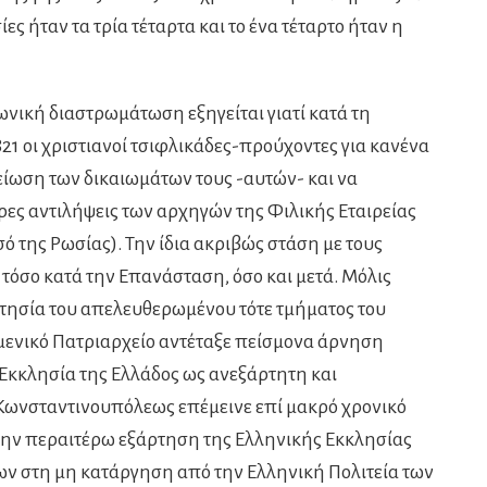
ίες ήταν τα τρία τέταρτα και το ένα τέταρτο ήταν η
ωνική διαστρωμάτωση εξηγείται γιατί κατά τη
821 οι χριστιανοί τσιφλικάδες-προύχοντες για κανένα
είωση των δικαιωμάτων τους -αυτών- και να
ρες αντιλήψεις των αρχηγών της Φιλικής Εταιρείας
ό της Ρωσίας). Την ίδια ακριβώς στάση με τους
 τόσο κατά την Επανάσταση, όσο και μετά. Μόλις
τησία του απελευθερωμένου τότε τμήματος του
μενικό Πατριαρχείο αντέταξε πείσμονα άρνηση
Εκκλησία της Ελλάδος ως ανεξάρτητη και
 Κωνσταντινουπόλεως επέμεινε επί μακρό χρονικό
α την περαιτέρω εξάρτηση της Ελληνικής Εκκλησίας
ων στη μη κατάργηση από την Ελληνική Πολιτεία των