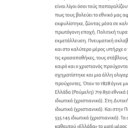
είναι λίγοι όσοι τούς παπαγαλίζ
πως τους βολεύει το εθνικό μας 
εκφυλίστηκε, ζώντας μέσα σε καλύ
πρωτόγονη εποχή. Πολιτική τυρα
εκμετάλλευση. Πνευματική σκλαβ
και στο καλύτερο μέρος υπήρχε ο 
τις κρασαποθήκες, τους στάβλους κ
καιρό και ο χριστιανός προύχοντα
σχηματίστηκε και μια άλλη ολιγαρ
προύχοντες. Όταν το 1828 έγινε 
Ελλάδα (Ρούμελη) 719.850 εθνικά 
ιδιωτικά (χριστιανικά). Στη Δυτικ
ιδιωτικά (χριστιανικά). Και στην
535.145 ιδιωτικά (χριστιανικά). Τα
καθαυτού «Ελλάδα» το μισό μέρος τ