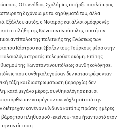
ύουσας. Ο Γεννάδιος Σχολάριος υπήρξε ο καλύτερος
σπειρε τη διχόνοια με τα κηρύγματά του, άλλα
μό. Εξάλλου αυτός, ο Νοταράς και άλλοι ομόφρονές
ι, και τα πλήθη της Κωνσταντινούπολης που ήταν
ικοί αντίπαλοι της πολιτικής της Ενώσεως των
ρτα του Κάστρου και έβαζαν τους Τούρκους μέσα στην
ν Παλαιολόγο στρατός πολεμούσε ακόμη. Επί της
ληθυσμού της Κωνσταντινουπόλεως συνθηκολόγησε.
 οι πόλεις που συνθηκολογούσαν δεν καταστρέφονταν
ική τάξη και διαστρωμάτωση (ιεραρχία) δεν
η, κατά μεγάλο μέρος, συνθηκολόγησε και οι
ου κατόρθωσαν να φύγουν ανενόχλητοι από την
ν διέτρεχαν κανέναν κίνδυνο κατά τις πρώτες ημέρες
ε βάρος του πληθυσμού -εκείνου- που ήταν πιστό στον
 την αντίσταση.