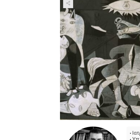
•
Ιατ
•
Υπ.