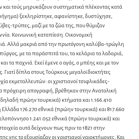
ουν και τούς μηρυκάζουν συστηματικά πλέκοντας κατά
αφήγημα) ξεκληρίστηκε, αφανίστηκε, δυστύχησε,
βες-τρύπες, μαζί με τα ζώα της, που θύμιζαν
ννία. Κοινωνική καταπίεση. Οικονομική
ιά. Αλλά μακριά από την πρωτόγονη καλύβα-τρώγλη
πύργος, με τα παράσπιτά του, τα κελάρια τα λαδαριά,
αι τα παχνιά. Εκεί έμενε ο αγάς, ο μπέης και με τον
ς. Γιατί δίπλα στους Τούρκους μεγαλοϊδιοκτήτες
χία εκμεταλλευτών: οι χριστιανοί τσιφλικάδες-
μια πρόχειρη απογραφή, βρέθηκαν στην Ανατολική
(δηλαδή πρώην τουρκικά) κτήματα και 1.166.410
ή Ελλάδα 176.270 εθνικά (πρώην τουρκικά) και 817.660
 Πελοπόννησο 1.241.052 εθνικά (πρώην τουρκικά) και
 στοιχεία αυτά δείχνουν πως πριν το 1821 στην
ης γης το εξουσίαζαν οι χριστιανοί γαιοκτήμονες. Και