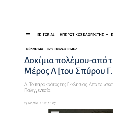
EDITORIAL
ΗΠΕΙΡΏΤΙΚΟΣ ΚΑΘΡΈΦΤΗΣ
Menu
ΕΦΗΜΕΡΊΔΑ
ΠΟΛΙΤΙΣΜΌΣ & ΠΑΙΔΕΊΑ
Δοκίμια πολέμου-από το
Μέρος Α [του Σπύρου Γ
Α. Το παρακράτος της Εκκλησίας. Από τα «σκο
Παλιγγενεσία
29 Μαρτίου 2022, 10:07