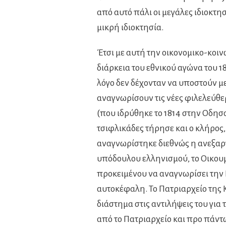
από αυτό πάλι οι μεγάλες ιδιοκτησ
μικρή ιδιοκτησία.
Έτσι με αυτή την οικονομικο-κοιν
διάρκεια του εθνικού αγώνα του 1
λόγο δεν δέχονταν να υποστούν μ
αναγνωρίσουν τις νέες φιλελεύθε
(που ιδρύθηκε το 1814 στην Οδησσ
τσιφλικάδες τήρησε και ο κλήρος,
αναγνωρίστηκε διεθνώς η ανεξαρ
υπόδουλου ελληνισμού, το Οικου
προκειμένου να αναγνωρίσει την 
αυτοκέφαλη. Το Πατριαρχείο της
διάστημα στις αντιλήψεις του γι
από το Πατριαρχείο και προ πάντ