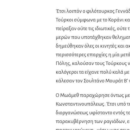
Έτσι λοιπόν ο φιλότουρκος Γεννάδ
Τούρκοι σύμφωνα με το Κοράνι κα
πείραξαν ούτε τις ιδιωτικές, ούτε 
μερών που υποτάχθηκαν θεληματικ
δημεύθηκαν όλες οι κινητές και ακ
περισσότερες επαρχίες η μία μετά
Πόλης, καλούσαν τους Τούρκους να
καλόγεροι τα είχανε πολύ καλά με
κάλεσαν τον Σουλτάνο Μουράτ Β’ 
Ο Μωάμεθ παραχώρησε όντως μεγ
Κωνσταντινουπόλεως. Έτσι υπό τη
διοργανώσεως υφίσταντο εντός του
παρακυβέρνηση των ραγιάδων, ε