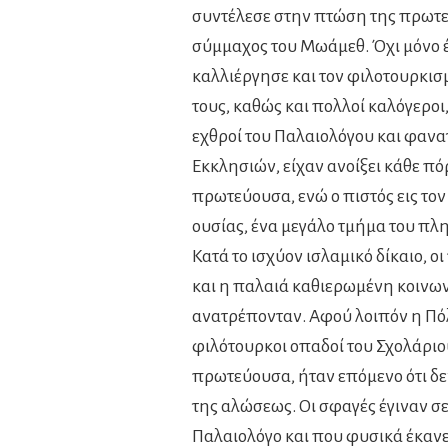
συντέλεσε στην πτώση της πρωτε
σύμμαχος του Μωάμεθ. Όχι μόνο έ
καλλιέργησε και τον φιλοτουρκισ
τους, καθώς και πολλοί καλόγερο
εχθροί του Παλαιολόγου και φανατ
Εκκλησιών, είχαν ανοίξει κάθε πό
πρωτεύουσα, ενώ ο πιστός εις το
ουσίας, ένα μεγάλο τμήμα του π
Κατά το ισχύον ισλαμικό δίκαιο,
και η παλαιά καθιερωμένη κοινων
ανατρέπονταν. Αφού λοιπόν η Πόλ
φιλότουρκοι οπαδοί του Σχολάρι
πρωτεύουσα, ήταν επόμενο ότι δε
της αλώσεως. Οι σφαγές έγιναν σ
Παλαιολόγο και που φυσικά έκανε