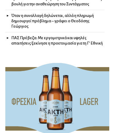
βουλή για την αναθεώρηση του Συντάγματος
Όταν η συναλλαγή δηλώνεται, αλλά η πληρωμή
δημιουργεί πρόβλημα – γράφει ο Θεοδόσης
Γεώργιος
ΠΑΣ Πρέβεζα: Με εργομετρικά και υψηλές
απαιτήσεις ξεκίνησε η προετοιμασία για τη Γ’ Εθνική