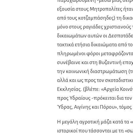
παραχωρούμενη -μέσω μιας σειρ
εξουσία στους Μητροπολίτες ήταν
από τους κοτζαμπάσηδες) τη δικασ
μόνο στους ραγιάδες χριστιανούς τ
δικαιωμάτων αυτών οι Δεσποτάδε
τακτικά ετήσια δικαιώματα από το
πληρωμένοι φόροι μεταφράζονταν
συνέβαινε και στη Βυζαντινή εποχή
την κοινωνική διαστρωμάτωση (τι
αλλά και ως προς τον σκοταδιστικ
Εκκλησίας. (βλέπε: «Αρχεία Κοινό
προς Υδραίους -πρόκειται δια το
Ύδρας, Αιγίνης και Πόρου», τόμος 2
Η μεγάλη αγροτική μάζα κατά τα «
ιστορικοί που τάσσονται με τη «σ