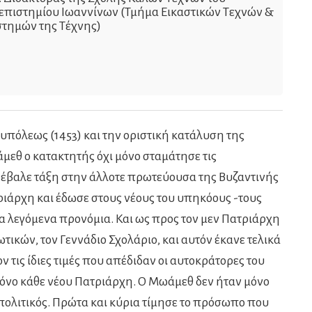
επιστημίου Ιωαννίνων (Τμήμα Εικαστικών Τεχνών &
στημών της Τέχνης)
πόλεως (1453) και την οριστική κατάλυση της
μεθ ο κατακτητής όχι μόνο σταμάτησε τις
 έβαλε τάξη στην άλλοτε πρωτεύουσα της Βυζαντινής
ριάρχη και έδωσε στους νέους του υπηκόους -τους
τα λεγόμενα προνόμια. Και ως προς τον μεν Πατριάρχη
ικών, τον Γεννάδιο Σχολάριο, και αυτόν έκανε τελικά
 τις ίδιες τιμές που απέδιδαν οι αυτοκράτορες του
ρόνο κάθε νέου Πατριάρχη. Ο Μωάμεθ δεν ήταν μόνο
 πολιτικός. Πρώτα και κύρια τίμησε το πρόσωπο που