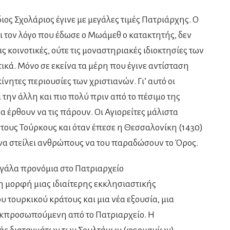
ιος Σχολάριος έγινε με μεγάλες τιμές Πατριάρχης. Ο
ι τον λόγο που έδωσε ο Μωάμεθ ο κατακτητής, δεν
τις κοινοτικές, ούτε τις μοναστηριακές ιδιοκτησίες των
ά. Μόνο σε εκείνα τα μέρη που έγινε αντίσταση
ίνητες περιουσίες των χριστιανών. Γι’ αυτό οι
 την άλλη και πιο πολύ πριν από το πέσιμο της
 έρθουν να τις πάρουν. Οι Αγιορείτες μάλιστα
 τους Τούρκους και όταν έπεσε η Θεσσαλονίκη (1430)
να στείλει ανθρώπους να του παραδώσουν το Όρος.
άλα προνόμια στο Πατριαρχείο
 μορφή μιας ιδιαίτερης εκκλησιαστικής
 τουρκικού κράτους και μια νέα εξουσία, μια
κπροσωπούμενη από το Πατριαρχείο. Η