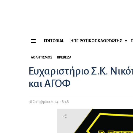
EDITORIAL
ΗΠΕΙΡΏΤΙΚΟΣ ΚΑΘΡΈΦΤΗΣ
Menu
ΑΘΛΗΤΙΣΜΌΣ
ΠΡΈΒΕΖΑ
Ευχαριστήριο Σ.Κ. Νικ
και ΑΓΟΦ
18 Οκτωβρίου 2024, 18:48