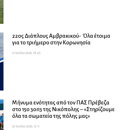
22ος Διάπλους Αμβρακικού- Όλα έτοιμα
για το τριήμερο στην Κορωνησία
21 Ιουλίου 2026, 18:45
Μήνυμα ενότητας από τον ΠΑΣ Πρέβεζα
στο 15ο 3on3 της Νικόπολης – «Στηρίζουμε
όλα τα σωματεία της πόλης μας»
20 Ιουλίου 2026, 12:11