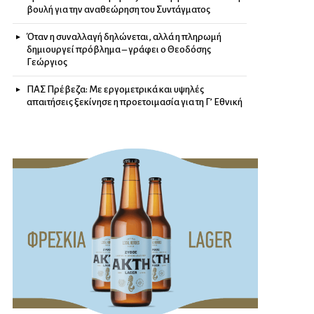
βουλή για την αναθεώρηση του Συντάγματος
Όταν η συναλλαγή δηλώνεται, αλλά η πληρωμή
δημιουργεί πρόβλημα – γράφει ο Θεοδόσης
Γεώργιος
ΠΑΣ Πρέβεζα: Με εργομετρικά και υψηλές
απαιτήσεις ξεκίνησε η προετοιμασία για τη Γ’ Εθνική