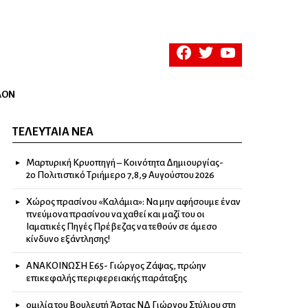
facebook
twitter
youtube
ΛΟΝ
ΤΕΛΕΥΤΑΊΑ ΝΈΑ
Μαρτυρική Κρυοπηγή – Κοινότητα Δημιουργίας-
2ο Πολιτιστικό Τριήμερο 7,8,9 Αυγούστου 2026
Χώρος πρασίνου «Καλάμια»: Να μην αφήσουμε έναν
πνεύμονα πρασίνου να χαθεί και μαζί του οι
Ιαματικές Πηγές Πρέβεζας να τεθούν σε άμεσο
κίνδυνο εξάντλησης!
ΑΝΑΚΟΙΝΩΣΗ Ε65- Γιώργος Ζάψας, πρώην
επικεφαλής περιφερειακής παράταξης
ομιλία του Βουλευτή Άρτας ΝΔ Γιώργου Στύλιου στη