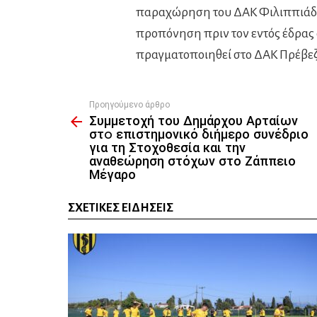
παραχώρηση του ΔΑΚ Φιλιππιάδας
προπόνηση πριν τον εντός έδρας 
πραγματοποιηθεί στο ΔΑΚ Πρέβεζα
Προηγούμενο άρθρο
See
Συμμετοχή του Δημάρχου Αρταίων
more
στo επιστημονικό διήμερο συνέδριο
για τη Στοχοθεσία και την
αναθεώρηση στόχων στο Ζάππειο
Μέγαρο
ΣΧΕΤΙΚΈΣ ΕΙΔΉΣΕΙΣ