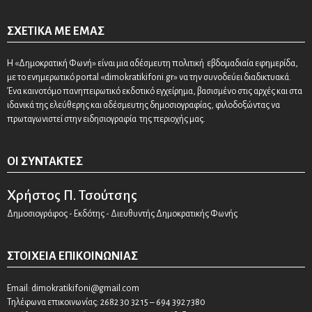
ΣΧΕΤΙΚΆ ΜΕ ΕΜΆΣ
Η «Δημοκρατική Φωνή» είναι μια αδέσμευτη πολιτική εβδομαδιαία εφημερίδα,
με το ενημερωτικό portal «dimokratikifoni.gr» να την συνοδεύει διαδικτυακά.
Ένα καινοτόμο πανηπειρωτικό εκδοτικό εγχείρημα, βασισμένο στις αρχές και στα
ιδανικά της ελεύθερης και αδέσμευτης δημοσιογραφίας, φιλοδοξώντας να
πρωταγωνιστεί στην ειδησιογραφία της περιοχής μας.
ΟΙ ΣΥΝΤΆΚΤΕΣ
Χρήστος Π. Τσούτσης
Δημοσιογράφος - Εκδότης - Διευθυντής Δημοκρατικής Φωνής
ΣΤΟΙΧΕΊΑ ΕΠΙΚΟΙΝΩΝΊΑΣ
Email:
dimokratikifoni@gmail.com
Τηλέφωνα επικοινωνίας: 2682 30 32 15 – 694 392 7380