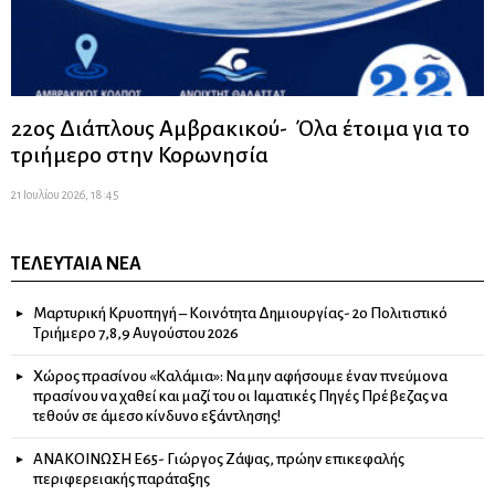
22ος Διάπλους Αμβρακικού- Όλα έτοιμα για το
τριήμερο στην Κορωνησία
21 Ιουλίου 2026, 18:45
ΤΕΛΕΥΤΑΊΑ ΝΈΑ
Μαρτυρική Κρυοπηγή – Κοινότητα Δημιουργίας- 2ο Πολιτιστικό
Τριήμερο 7,8,9 Αυγούστου 2026
Χώρος πρασίνου «Καλάμια»: Να μην αφήσουμε έναν πνεύμονα
πρασίνου να χαθεί και μαζί του οι Ιαματικές Πηγές Πρέβεζας να
τεθούν σε άμεσο κίνδυνο εξάντλησης!
ΑΝΑΚΟΙΝΩΣΗ Ε65- Γιώργος Ζάψας, πρώην επικεφαλής
περιφερειακής παράταξης