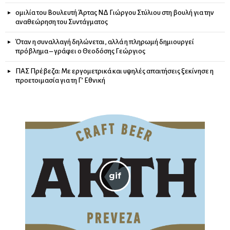
ομιλία του Βουλευτή Άρτας ΝΔ Γιώργου Στύλιου στη βουλή για την
αναθεώρηση του Συντάγματος
Όταν η συναλλαγή δηλώνεται, αλλά η πληρωμή δημιουργεί
πρόβλημα – γράφει ο Θεοδόσης Γεώργιος
ΠΑΣ Πρέβεζα: Με εργομετρικά και υψηλές απαιτήσεις ξεκίνησε η
προετοιμασία για τη Γ’ Εθνική