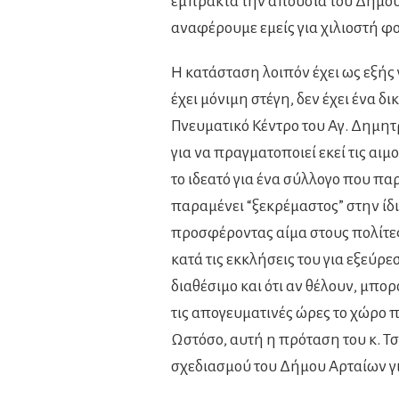
έμπρακτα την απουσία του Δήμου
αναφέρουμε εμείς για χιλιοστή φορ
Η κατάσταση λοιπόν έχει ως εξής 
έχει μόνιμη στέγη, δεν έχει ένα δ
Πνευματικό Κέντρο του Αγ. Δημη
για να πραγματοποιεί εκεί τις αιμ
το ιδεατό για ένα σύλλογο που πα
παραμένει “ξεκρέμαστος” στην ίδι
προσφέροντας αίμα στους πολίτες 
κατά τις εκκλήσεις του για εξεύρε
διαθέσιμο και ότι αν θέλουν, μπο
τις απογευματινές ώρες το χώρο πο
Ωστόσο, αυτή η πρόταση του κ. Τ
σχεδιασμού του Δήμου Αρταίων γ