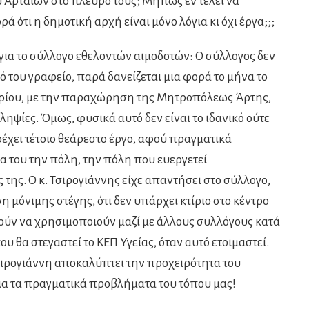
 Αρταίων στο πλευρό τους; Μήπως εν τέλει να
ά ότι η δημοτική αρχή είναι μόνο λόγια κι όχι έργα;;;
για το σύλλογο εθελοντών αιμοδοτών: Ο σύλλογος δεν
ικό του γραφείο, παρά δανείζεται μια φορά το μήνα το
τρίου, με την παραχώρηση της Μητροπόλεως Άρτης,
οληψίες. Όμως, φυσικά αυτό δεν είναι το ιδανικό ούτε
ρέχει τέτοιο θεάρεστο έργο, αφού πραγματικά
α του την πόλη, την πόλη που ευεργετεί
της. Ο κ. Τσιρογιάννης είχε απαντήσει στο σύλλογο,
ση μόνιμης στέγης, ότι δεν υπάρχει κτίριο στο κέντρο
ρούν να χρησιμοποιούν μαζί με άλλους συλλόγους κατά
υ θα στεγαστεί το ΚΕΠ Υγείας, όταν αυτό ετοιμαστεί.
σιρογιάννη αποκαλύπτει την προχειρότητα του
ια τα πραγματικά προβλήματα του τόπου μας!