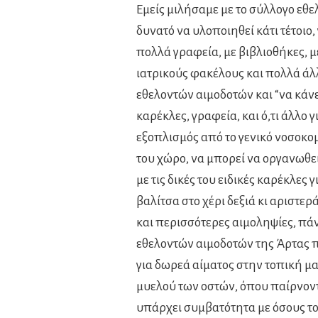
Εμείς μιλήσαμε με το σύλλογο εθε
δυνατό να υλοποιηθεί κάτι τέτοιο,
πολλά γραφεία, με βιβλιοθήκες, μ
ιατρικούς φακέλους και πολλά άλ
εθελοντών αιμοδοτών και “να κάνε
καρέκλες, γραφεία, και ό,τι άλλο 
εξοπλισμός από το γενικό νοσοκομ
του χώρο, να μπορεί να οργανωθεί 
με τις δικές του ειδικές καρέκλες 
βαλίτσα στο χέρι δεξιά κι αριστερ
και περισσότερες αιμοληψίες, πά
εθελοντών αιμοδοτών της Άρτας 
για δωρεά αίματος στην τοπική μα
μυελού των οστών, όπου παίρνοντα
υπάρχει συμβατότητα με όσους το