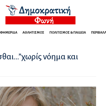
ΕΦΗΜΕΡΊΔΑ
ΑΘΛΗΤΙΣΜΌΣ
ΠΟΛΙΤΙΣΜΌΣ & ΠΑΙΔΕΊΑ
ΠΕΡΙΒΆΛ
σθαι…”χωρίς νόημα και