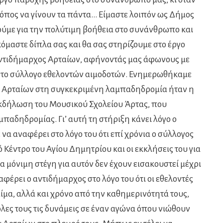
ρόπος να γίνουν τα πάντα… Είμαστε λοιπόν ως Δήμος
ούμε για την πολύτιμη βοήθεια στο συνάνθρωπο και
κόμαστε δίπλα σας και θα σας στηρίζουμε στο έργο
αντιδήμαρχος Αρταίων, αφήνοντάς μας άφωνους με
ς το σύλλογο εθελοντών αιμοδοτών. Ενημερωθήκαμε
ου Αρταίων στη συγκεκριμένη λαμπαδηδρομία ήταν η
εκδήλωση του Μουσικού Σχολείου Άρτας, που
παδηδρομίας. Γι’ αυτή τη στήριξη κάνει λόγο ο
α αναφέρει στο λόγο του ότι επί χρόνια ο σύλλογος
ό Κέντρο του Αγίου Δημητρίου και οι εκκλήσεις του για
α μόνιμη στέγη για αυτόν δεν έχουν εισακουστεί μέχρι
έρει ο αντιδήμαρχος στο λόγο του ότι οι εθελοντές
ίμα, αλλά και χρόνο από την καθημερινότητά τους,
λες τους τις δυνάμεις σε έναν αγώνα όπου νιώθουν