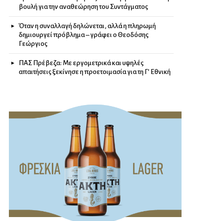
βουλή για την αναθεώρηση του Συντάγματος
Όταν η συναλλαγή δηλώνεται, αλλά η πληρωμή
δημιουργεί πρόβλημα – γράφει ο Θεοδόσης
Γεώργιος
ΠΑΣ Πρέβεζα: Με εργομετρικά και υψηλές
απαιτήσεις ξεκίνησε η προετοιμασία για τη Γ’ Εθνική