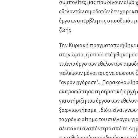
συμπολίτες μας που δίνουν αίμα 
εθελοντών αιμοδοτών δεν χαρακτη
έργο ανυπέρβλητης σπουδαιότητας
ζωής.
Την Κυριακή πραγματοποιήθηκε 
στην Άρτα, η οποία στέφθηκε με ε
τιτάνιο έργο των εθελοντών αιμοδο
παλεύουν μόνοι τους να σώσουν ζ
“αγρόν ηγόρασε”… Παρακολουθήσα
εκπροσώπησε τη δημοτική αρχή 
για στήριξη του έργου των εθελο
ξαφνιαστήκαμε… διότι είναι γνωστ
το χρόνιο αίτημα του συλλόγου γ
άλυτο και αναπάντητο από το Δήμ
των εθελοντών αιμοδοτών και το 