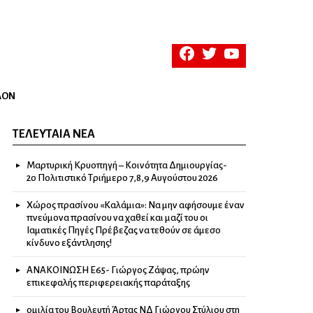
facebook
twitter
youtube
ΛΟΝ
ΤΕΛΕΥΤΑΊΑ ΝΈΑ
Μαρτυρική Κρυοπηγή – Κοινότητα Δημιουργίας-
2ο Πολιτιστικό Τριήμερο 7,8,9 Αυγούστου 2026
Χώρος πρασίνου «Καλάμια»: Να μην αφήσουμε έναν
πνεύμονα πρασίνου να χαθεί και μαζί του οι
Ιαματικές Πηγές Πρέβεζας να τεθούν σε άμεσο
κίνδυνο εξάντλησης!
ΑΝΑΚΟΙΝΩΣΗ Ε65- Γιώργος Ζάψας, πρώην
επικεφαλής περιφερειακής παράταξης
ομιλία του Βουλευτή Άρτας ΝΔ Γιώργου Στύλιου στη