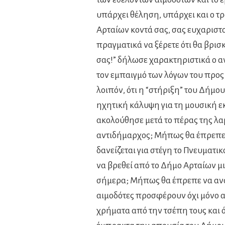
υπάρχει θέληση, υπάρχει και ο τ
Αρταίων κοντά σας, σας ευχαριστ
πραγματικά να ξέρετε ότι θα βρισ
σας!” δήλωσε χαρακτηριστικά ο 
τον εμπαιγμό των λόγων του προ
λοιπόν, ότι η “στήριξη” του Δήμ
ηχητική κάλυψη για τη μουσική 
ακολούθησε μετά το πέρας της λαμ
αντιδήμαρχος; Μήπως θα έπρεπε ν
δανείζεται για στέγη το Πνευματικ
να βρεθεί από το Δήμο Αρταίων μι
σήμερα; Μήπως θα έπρεπε να αναφ
αιμοδότες προσφέρουν όχι μόνο α
χρήματα από την τσέπη τους και ό