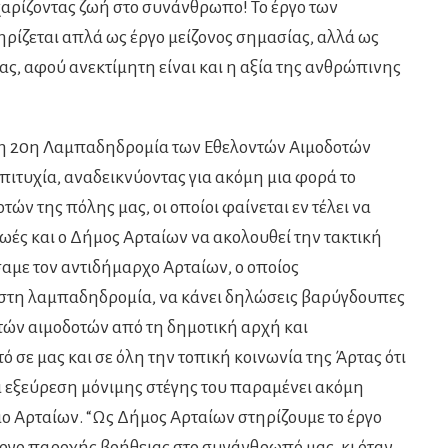
χαρίζοντας ζωή στο συνάνθρωπο! Το έργο των
ρίζεται απλά ως έργο μείζονος σημασίας, αλλά ως
, αφού ανεκτίμητη είναι και η αξία της ανθρώπινης
η 20η Λαμπαδηδρομία των Εθελοντών Αιμοδοτών
πιτυχία, αναδεικνύοντας για ακόμη μια φορά το
τών της πόλης μας, οι οποίοι φαίνεται εν τέλει να
ωές και ο Δήμος Αρταίων να ακολουθεί την τακτική
με τον αντιδήμαρχο Αρταίων, ο οποίος
στη λαμπαδηδρομία, να κάνει δηλώσεις βαρύγδουπες
ντών αιμοδοτών από τη δημοτική αρχή και
ό σε μας και σε όλη την τοπική κοινωνία της Άρτας ότι
ια εξεύρεση μόνιμης στέγης του παραμένει ακόμη
ο Αρταίων. “Ως Δήμος Αρταίων στηρίζουμε το έργο
έργο παροχής βοήθειας στο συνάνθρωπό μας, κι όταν