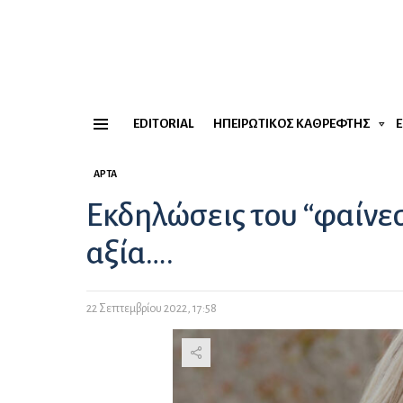
EDITORIAL
ΗΠΕΙΡΏΤΙΚΟΣ ΚΑΘΡΈΦΤΗΣ
Menu
ΆΡΤΑ
Εκδηλώσεις του “φαίνε
αξία….
22 Σεπτεμβρίου 2022, 17:58