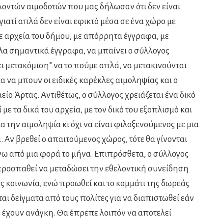
λοντών αιμοδοτών που μας δήλωσαν ότι δεν είναι
 γιατί απλά δεν είναι εφικτό μέσα σε ένα χώρο με
ε αρχεία του δήμου, με απόρρητα έγγραφα, με
λα σημαντικά έγγραφα, να μπαίνει ο σύλλογος
ι μετακόμιση” να το πούμε απλά, να μετακινούνται
για να μπουν οι ειδικές καρέκλες αιμοληψίας και ο
είο Άρτας. Αντιθέτως, ο σύλλογος χρειάζεται ένα δικό
με τα δικά του αρχεία, με τον δικό του εξοπλισμό και
για την αιμοληψία κι όχι να είναι φιλοξενούμενος με μια
ά. Αν βρεθεί ο απαιτούμενος χώρος, τότε θα γίνονται
νω από μια φορά το μήνα. Επιπρόσθετα, ο σύλλογος
προσπαθεί να μεταδώσει την εθελοντική συνείδηση
ς κοινωνία, ενώ προωθεί και το κομμάτι της δωρεάς
ι δείγματα από τους πολίτες για να διαπιστωθεί εάν
 έχουν ανάγκη. Θα έπρεπε λοιπόν να αποτελεί