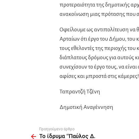
προτεραιότητα της δημοτικής αρχ
ανακοίνωση μιας πρότασης που σ
Οφείλουμε ως αντιπολίτευση να 
Αρταίων ότι έργο του Δήμου, του 
τους εθελοντές της περιοχής του κι
διάπλατους δρόμους για αυτούς κι
συνεχίσουν το έργο τους, να είνα
αφίσες και μπροστά στις κάμερες! 
Ταπραντζή Τζένη
Δημοτική Αναγέννηση
Προηγούμενο άρθρο
See
Το ίδρυμα “Παύλος Δ.
more