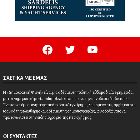
facebook
twitter
youtube
ΣΧΕΤΙΚΆ ΜΕ ΕΜΆΣ
Η «Δημοκρατική Φωνή» είναι μια αδέσμευτη πολιτική εβδομαδιαία εφημερίδα,
με το ενημερωτικό portal «dimokratikifoni.gr» να την συνοδεύει διαδικτυακά.
Ένα καινοτόμο πανηπειρωτικό εκδοτικό εγχείρημα, βασισμένο στις αρχές και στα
ιδανικά της ελεύθερης και αδέσμευτης δημοσιογραφίας, φιλοδοξώντας να
πρωταγωνιστεί στην ειδησιογραφία της περιοχής μας.
ΟΙ ΣΥΝΤΆΚΤΕΣ