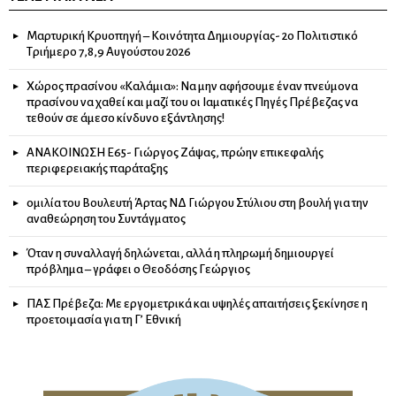
Μαρτυρική Κρυοπηγή – Κοινότητα Δημιουργίας- 2ο Πολιτιστικό
Τριήμερο 7,8,9 Αυγούστου 2026
Χώρος πρασίνου «Καλάμια»: Να μην αφήσουμε έναν πνεύμονα
πρασίνου να χαθεί και μαζί του οι Ιαματικές Πηγές Πρέβεζας να
τεθούν σε άμεσο κίνδυνο εξάντλησης!
ΑΝΑΚΟΙΝΩΣΗ Ε65- Γιώργος Ζάψας, πρώην επικεφαλής
περιφερειακής παράταξης
ομιλία του Βουλευτή Άρτας ΝΔ Γιώργου Στύλιου στη βουλή για την
αναθεώρηση του Συντάγματος
Όταν η συναλλαγή δηλώνεται, αλλά η πληρωμή δημιουργεί
πρόβλημα – γράφει ο Θεοδόσης Γεώργιος
ΠΑΣ Πρέβεζα: Με εργομετρικά και υψηλές απαιτήσεις ξεκίνησε η
προετοιμασία για τη Γ’ Εθνική