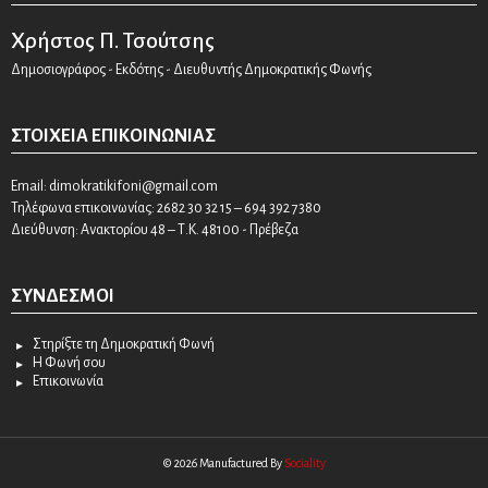
Χρήστος Π. Τσούτσης
Δημοσιογράφος - Εκδότης - Διευθυντής Δημοκρατικής Φωνής
ΣΤΟΙΧΕΊΑ ΕΠΙΚΟΙΝΩΝΊΑΣ
Email:
dimokratikifoni@gmail.com
Τηλέφωνα επικοινωνίας: 2682 30 32 15 – 694 392 7380
Διεύθυνση: Ανακτορίου 48 – Τ.Κ. 48100 - Πρέβεζα
ΣΎΝΔΕΣΜΟΙ
Στηρίξτε τη Δημοκρατική Φωνή
Η Φωνή σου
Επικοινωνία
© 2026 Manufactured By
Sociality