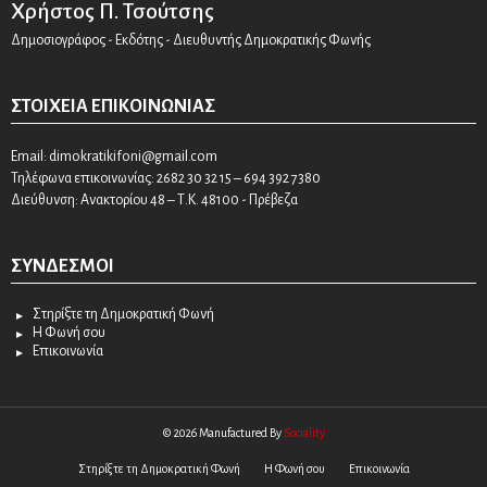
Χρήστος Π. Τσούτσης
Δημοσιογράφος - Εκδότης - Διευθυντής Δημοκρατικής Φωνής
ΣΤΟΙΧΕΊΑ ΕΠΙΚΟΙΝΩΝΊΑΣ
Email:
dimokratikifoni@gmail.com
Τηλέφωνα επικοινωνίας: 2682 30 32 15 – 694 392 7380
Διεύθυνση: Ανακτορίου 48 – Τ.Κ. 48100 - Πρέβεζα
ΣΎΝΔΕΣΜΟΙ
Στηρίξτε τη Δημοκρατική Φωνή
Η Φωνή σου
Επικοινωνία
© 2026 Manufactured By
Sociality
Στηρίξτε τη Δημοκρατική Φωνή
Η Φωνή σου
Επικοινωνία