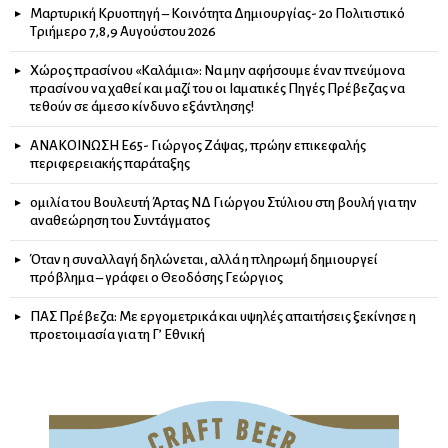
Μαρτυρική Κρυοπηγή – Κοινότητα Δημιουργίας- 2ο Πολιτιστικό
Τριήμερο 7,8,9 Αυγούστου 2026
Χώρος πρασίνου «Καλάμια»: Να μην αφήσουμε έναν πνεύμονα
πρασίνου να χαθεί και μαζί του οι Ιαματικές Πηγές Πρέβεζας να
τεθούν σε άμεσο κίνδυνο εξάντλησης!
ΑΝΑΚΟΙΝΩΣΗ Ε65- Γιώργος Ζάψας, πρώην επικεφαλής
περιφερειακής παράταξης
ομιλία του Βουλευτή Άρτας ΝΔ Γιώργου Στύλιου στη βουλή για την
αναθεώρηση του Συντάγματος
Όταν η συναλλαγή δηλώνεται, αλλά η πληρωμή δημιουργεί
πρόβλημα – γράφει ο Θεοδόσης Γεώργιος
ΠΑΣ Πρέβεζα: Με εργομετρικά και υψηλές απαιτήσεις ξεκίνησε η
προετοιμασία για τη Γ’ Εθνική