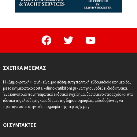
facebook
twitter
youtube
ΣΧΕΤΙΚΆ ΜΕ ΕΜΆΣ
Η «Δημοκρατική Φωνή» είναι μια αδέσμευτη πολιτική εβδομαδιαία εφημερίδα,
με το ενημερωτικό portal «dimokratikifoni.gr» να την συνοδεύει διαδικτυακά.
Ένα καινοτόμο πανηπειρωτικό εκδοτικό εγχείρημα, βασισμένο στις αρχές και στα
ιδανικά της ελεύθερης και αδέσμευτης δημοσιογραφίας, φιλοδοξώντας να
πρωταγωνιστεί στην ειδησιογραφία της περιοχής μας.
ΟΙ ΣΥΝΤΆΚΤΕΣ