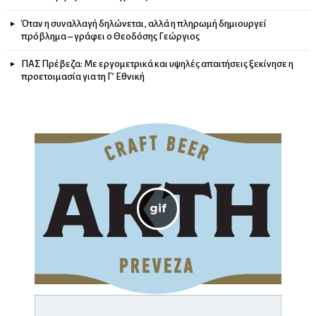
Όταν η συναλλαγή δηλώνεται, αλλά η πληρωμή δημιουργεί
πρόβλημα – γράφει ο Θεοδόσης Γεώργιος
ΠΑΣ Πρέβεζα: Με εργομετρικά και υψηλές απαιτήσεις ξεκίνησε η
προετοιμασία για τη Γ’ Εθνική