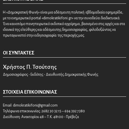
Η «Δημοκρατική Φωνή» είναι μια αδέσμευτη πολιτική εβδομαδιαία εφημερίδα,
με το ενημερωτικό portal «dimokratikifoni.gr» να την συνοδεύει διαδικτυακά.
Ένα καινοτόμο πανηπειρωτικό εκδοτικό εγχείρημα, βασισμένο στις αρχές και στα
ιδανικά της ελεύθερης και αδέσμευτης δημοσιογραφίας, φιλοδοξώντας να
πρωταγωνιστεί στην ειδησιογραφία της περιοχής μας.
ΟΙ ΣΥΝΤΆΚΤΕΣ
Χρήστος Π. Τσούτσης
Δημοσιογράφος - Εκδότης - Διευθυντής Δημοκρατικής Φωνής
ΣΤΟΙΧΕΊΑ ΕΠΙΚΟΙΝΩΝΊΑΣ
Email:
dimokratikifoni@gmail.com
Τηλέφωνα επικοινωνίας: 2682 30 32 15 – 694 392 7380
Διεύθυνση: Ανακτορίου 48 – Τ.Κ. 48100 - Πρέβεζα