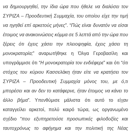
να δημιουργηθεί, την ίδια ώρα που ήθελε να διαλύσει τον
ΣΥΡΙΖΑ – Προοδευτική Συμμαχία, του οποίου είχε την τιμή
να ηγηθεί επί αρκετούς μήνες
”. “
Πώς είναι δυνατόν να είσαι
έτοιμος να ανακοινώσεις κόμμα σε 5 λεπτά από την ώρα που
ξέρεις ότι έχεις χάσει την πλειοψηφία, έχεις χάσει τη
μονοκρατορία;
” αναρωτήθηκε η Όλγα Γεροβασίλη και
υπογράμμισε ότι “
Η μονοκρατορία τον ενδιέφερε
” και ότι “
ότι
στόχος του κύριου Κασσελάκη ήταν είτε να κρατήσει τον
ΣΥΡΙΖΑ – Προοδευτική Συμμαχία μόνος του, με ό,τι
μπορέσει και αν δεν το κατάφερνε, ήταν έτοιμος να κάνει το
άλλο βήμα
”. Υπενθύμισε μάλιστα ότι αυτό το είχαν
καταγγείλει αρκετοί,
πολύ καιρό τώρα, ως οργανωμένο
σχέδιο “
που εξυπηρετούσε προσωπικές φιλοδοξίες και
ταυτοχρόνως το αφήγημα και την πολιτική της Νέας