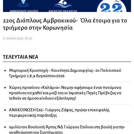
22ος Διάπλους Αμβρακικού- Όλα έτοιμα για το
τριήμερο στην Κορωνησία
21 Ιουλίου 2026, 18:45
ΤΕΛΕΥΤΑΊΑ ΝΈΑ
Μαρτυρική Κρυοπηγή – Κοινότητα Δημιουργίας- 2ο Πολιτιστικό
Τριήμερο 7,8,9 Αυγούστου 2026
Χώρος πρασίνου «Καλάμια»: Να μην αφήσουμε έναν πνεύμονα
πρασίνου να χαθεί και μαζί του οι Ιαματικές Πηγές Πρέβεζας να
τεθούν σε άμεσο κίνδυνο εξάντλησης!
ΑΝΑΚΟΙΝΩΣΗ Ε65- Γιώργος Ζάψας, πρώην επικεφαλής
περιφερειακής παράταξης
ομιλία του Βουλευτή Άρτας ΝΔ Γιώργου Στύλιου στη βουλή για την
αναθεώρηση του Συντάγματος