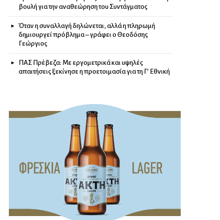
βουλή για την αναθεώρηση του Συντάγματος
Όταν η συναλλαγή δηλώνεται, αλλά η πληρωμή
δημιουργεί πρόβλημα – γράφει ο Θεοδόσης
Γεώργιος
ΠΑΣ Πρέβεζα: Με εργομετρικά και υψηλές
απαιτήσεις ξεκίνησε η προετοιμασία για τη Γ’ Εθνική