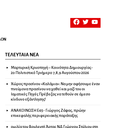
facebook
twitter
youtube
ΛΟΝ
ΤΕΛΕΥΤΑΊΑ ΝΈΑ
Μαρτυρική Κρυοπηγή – Κοινότητα Δημιουργίας-
2ο Πολιτιστικό Τριήμερο 7,8,9 Αυγούστου 2026
Χώρος πρασίνου «Καλάμια»: Να μην αφήσουμε έναν
πνεύμονα πρασίνου να χαθεί και μαζί του οι
Ιαματικές Πηγές Πρέβεζας να τεθούν σε άμεσο
κίνδυνο εξάντλησης!
ΑΝΑΚΟΙΝΩΣΗ Ε65- Γιώργος Ζάψας, πρώην
επικεφαλής περιφερειακής παράταξης
ομιλία του Βουλευτή Άρτας ΝΔ Γιώργου Στύλιου στη