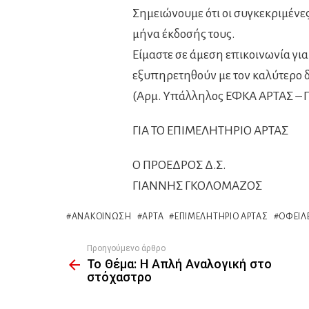
Σημειώνουμε ότι οι συγκεκριμένες
μήνα έκδοσής τους.
Είμαστε σε άμεση επικοινωνία γι
εξυπηρετηθούν με τον καλύτερο δ
(Αρμ. Υπάλληλος ΕΦΚΑ ΑΡΤΑΣ – Π
ΓΙΑ ΤΟ ΕΠΙΜΕΛΗΤΗΡΙΟ ΑΡΤΑΣ
Ο ΠΡΟΕΔΡΟΣ Δ.Σ.
ΓΙΑΝΝΗΣ ΓΚΟΛΟΜΑΖΟΣ
ΑΝΑΚΟΊΝΩΣΗ
ΆΡΤΑ
ΕΠΙΜΕΛΗΤΉΡΙΟ ΆΡΤΑΣ
ΟΦΕΙΛ
Προηγούμενο άρθρο
See
Το Θέμα: Η Απλή Αναλογική στο
more
στόχαστρο