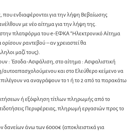
, που ενδιαφέρονται για την λήψη Βεβαίωσης
νέλθουν με νέο αίτημα για την λήψη της.
 στην πλατφόρμα του e-ΕΦΚΑ “Ηλεκτρονικό Αίτημα
 ορίσουν ραντεβού – αν χρειαστεί θα
ηλοι μαζί τους).
ουν : Έσοδα-Ασφάλιση, στο αίτημα : Ασφαλιστική
/αυτοαπασχολούμενου και στο Ελεύθερο κείμενο να
επιλέγουν να αναγράψουν το 1 ή το 2 από τα παρακάτω
αιτήσεων ή εξόφληση τίτλων πληρωμής από το
πιδοτήσεις Περιφέρειας, πληρωμή εργασιών προς το
 δανείων άνω των 6000€ (αποκλειστικά για