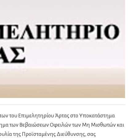
πων του Επιμελητηρίου Άρτας στο Υποκατάστημα
βλημα των Βεβαιώσεων Οφειλών των Μη Μισθωτών και
ουλία της Προϊσταμένης Διεύθυνσης, σας