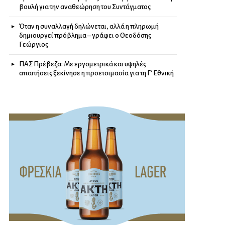
βουλή για την αναθεώρηση του Συντάγματος
Όταν η συναλλαγή δηλώνεται, αλλά η πληρωμή
δημιουργεί πρόβλημα – γράφει ο Θεοδόσης
Γεώργιος
ΠΑΣ Πρέβεζα: Με εργομετρικά και υψηλές
απαιτήσεις ξεκίνησε η προετοιμασία για τη Γ’ Εθνική