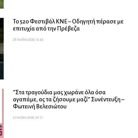
Το 52ο Φεστιβάλ ΚΝΕ – Οδηγητή πέρασε με
επιτυχία από την Πρέβεζα
28 Ιουλίου 2026, 12:45
”Στα τραγούδια μας χωράνε όλα όσα
αγαπάμε, ας τα ζήσουμε μαζί” Συνέντευξη –
Φωτεινή Βελεσιώτου
27 Ιουλίου 2026, 20:17