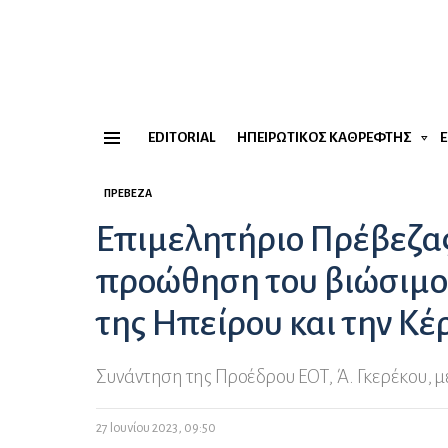
EDITORIAL
ΗΠΕΙΡΏΤΙΚΟΣ ΚΑΘΡΈΦΤΗΣ
Menu
ΠΡΈΒΕΖΑ
Επιμελητήριο Πρέβεζας 
προώθηση του βιώσιμο
της Ηπείρου και την Κ
Συνάντηση της Προέδρου ΕΟΤ, Ά. Γκερέκου, μ
27 Ιουνίου 2023, 09:50