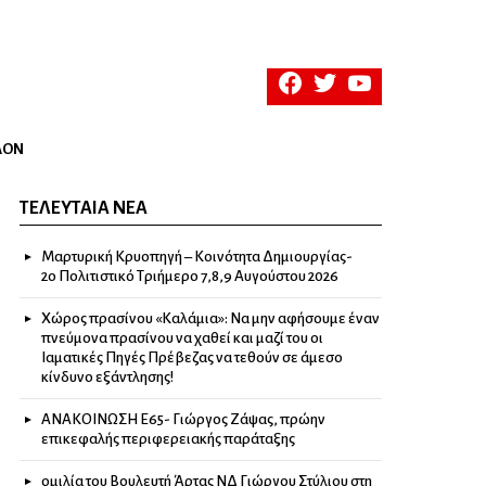
facebook
twitter
youtube
ΛΟΝ
ΤΕΛΕΥΤΑΊΑ ΝΈΑ
Μαρτυρική Κρυοπηγή – Κοινότητα Δημιουργίας-
2ο Πολιτιστικό Τριήμερο 7,8,9 Αυγούστου 2026
Χώρος πρασίνου «Καλάμια»: Να μην αφήσουμε έναν
πνεύμονα πρασίνου να χαθεί και μαζί του οι
Ιαματικές Πηγές Πρέβεζας να τεθούν σε άμεσο
κίνδυνο εξάντλησης!
ΑΝΑΚΟΙΝΩΣΗ Ε65- Γιώργος Ζάψας, πρώην
επικεφαλής περιφερειακής παράταξης
ομιλία του Βουλευτή Άρτας ΝΔ Γιώργου Στύλιου στη