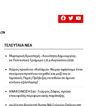
facebook
twitter
youtube
ΛΟΝ
ΤΕΛΕΥΤΑΊΑ ΝΈΑ
Μαρτυρική Κρυοπηγή – Κοινότητα Δημιουργίας-
2ο Πολιτιστικό Τριήμερο 7,8,9 Αυγούστου 2026
Χώρος πρασίνου «Καλάμια»: Να μην αφήσουμε έναν
πνεύμονα πρασίνου να χαθεί και μαζί του οι
Ιαματικές Πηγές Πρέβεζας να τεθούν σε άμεσο
κίνδυνο εξάντλησης!
ΑΝΑΚΟΙΝΩΣΗ Ε65- Γιώργος Ζάψας, πρώην
επικεφαλής περιφερειακής παράταξης
ομιλία του Βουλευτή Άρτας ΝΔ Γιώργου Στύλιου στη