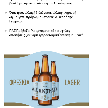
βουλή για την αναθεώρηση του Συντάγματος
Όταν η συναλλαγή δηλώνεται, αλλά η πληρωμή
δημιουργεί πρόβλημα – γράφει ο Θεοδόσης
Γεώργιος
ΠΑΣ Πρέβεζα: Με εργομετρικά και υψηλές
απαιτήσεις ξεκίνησε η προετοιμασία για τη Γ’ Εθνική