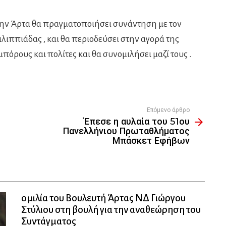
την Άρτα θα πραγματοποιήσει συνάντηση με τον
ιππιάδας , και θα περιοδεύσει στην αγορά της
πόρους και πολίτες και θα συνομιλήσει μαζί τους .
Επόμενο άρθρο
Έπεσε η αυλαία του 51ου
Πανελλήνιου Πρωταθλήματος
Μπάσκετ Εφήβων
ομιλία του Βουλευτή Άρτας ΝΔ Γιώργου
Στύλιου στη βουλή για την αναθεώρηση του
Συντάγματος