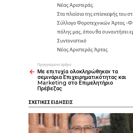
Νέας Αριστεράς.
Στα πλαίσια της επίσκεψής του σ
Σύλλογο Φοροτεχνικών Άρτας -Φιλ
πόλης μας, όπου θα συναντήσει εμ
Συντονιστικό
Νέας Αριστεράς Άρτας
Προηγούμενο άρθρο
See
Με επιτυχία ολοκληρώθηκαν τα
more
σεμινάρια Επιχειρηματικότητας και
Marketing στο Επιμελητήριο
Πρέβεζας
ΣΧΕΤΙΚΈΣ ΕΙΔΉΣΕΙΣ