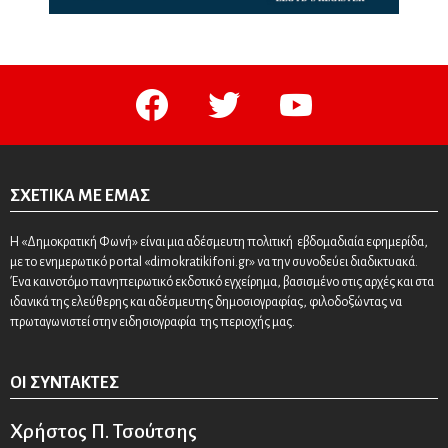
facebook
twitter
youtube
ΣΧΕΤΙΚΆ ΜΕ ΕΜΆΣ
Η «Δημοκρατική Φωνή» είναι μια αδέσμευτη πολιτική εβδομαδιαία εφημερίδα,
με το ενημερωτικό portal «dimokratikifoni.gr» να την συνοδεύει διαδικτυακά.
Ένα καινοτόμο πανηπειρωτικό εκδοτικό εγχείρημα, βασισμένο στις αρχές και στα
ιδανικά της ελεύθερης και αδέσμευτης δημοσιογραφίας, φιλοδοξώντας να
πρωταγωνιστεί στην ειδησιογραφία της περιοχής μας.
ΟΙ ΣΥΝΤΆΚΤΕΣ
Χρήστος Π. Τσούτσης