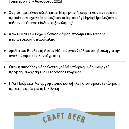
Τριήμερο 7,8,9 Αυγούστου 2026
Χώρος πρασίνου «Καλάμια»: Να μην αφήσουμε έναν πνεύμονα
πρασίνου να χαθεί και μαζί του οι Ιαματικές Πηγές Πρέβεζας να
τεθούν σε άμεσο κίνδυνο εξάντλησης!
ΑΝΑΚΟΙΝΩΣΗ Ε65- Γιώργος Ζάψας, πρώην επικεφαλής
περιφερειακής παράταξης
ομιλία του Βουλευτή Άρτας ΝΔ Γιώργου Στύλιου στη βουλή για την
αναθεώρηση του Συντάγματος
Όταν η συναλλαγή δηλώνεται, αλλά η πληρωμή δημιουργεί
πρόβλημα – γράφει ο Θεοδόσης Γεώργιος
ΠΑΣ Πρέβεζα: Με εργομετρικά και υψηλές απαιτήσεις ξεκίνησε η
προετοιμασία για τη Γ’ Εθνική