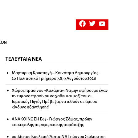
facebook
twitter
youtube
ΛΟΝ
ΤΕΛΕΥΤΑΊΑ ΝΈΑ
Μαρτυρική Κρυοπηγή – Κοινότητα Δημιουργίας-
2ο Πολιτιστικό Τριήμερο 7,8,9 Αυγούστου 2026
Χώρος πρασίνου «Καλάμια»: Να μην αφήσουμε έναν
πνεύμονα πρασίνου να χαθεί και μαζί του οι
Ιαματικές Πηγές Πρέβεζας να τεθούν σε άμεσο
κίνδυνο εξάντλησης!
ΑΝΑΚΟΙΝΩΣΗ Ε65- Γιώργος Ζάψας, πρώην
επικεφαλής περιφερειακής παράταξης
ομιλία του Βουλευτή Άρτας ΝΔ Γιώργου Στύλιου στη