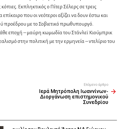
όπιες. Εκπληκτικός ο Πίτερ Σέλερς σε τρεις
 επίκαιρο που οι νεότεροι αξίζει να δουν έστω και
νού προέδρου με το Σοβιετικό πρωθυπουργό.
κάθε εποχή – μαύρη κωμωδία του Στάνλεϊ Κιούμπρικ
εαλισμό στην πολιτική με την ερμηνεία – ντελίριο του
Επόμενο άρθρο
Ιερά Μητρόπολη Ιωαννίνων-
Διοργάνωση επιστημονικού
Συνεδρίου