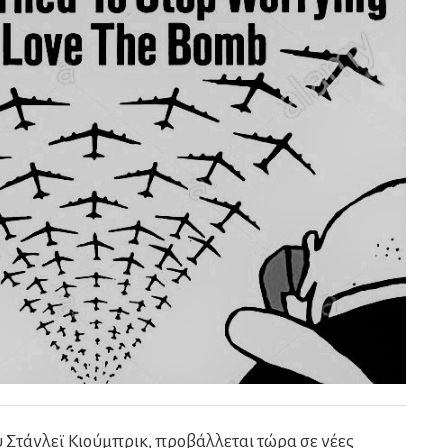
Στάνλεϊ Κιούμπρικ, προβάλλεται τώρα σε νέες