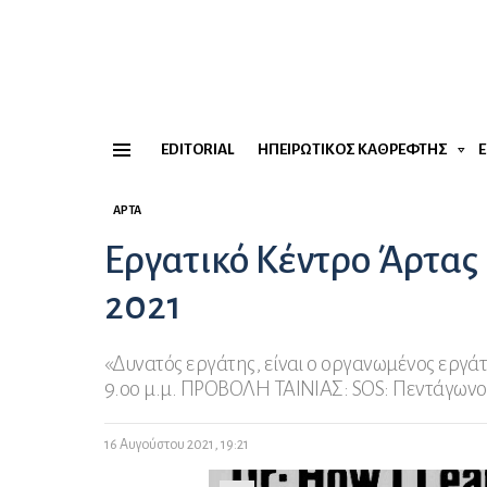
EDITORIAL
ΗΠΕΙΡΏΤΙΚΟΣ ΚΑΘΡΈΦΤΗΣ
Menu
ΆΡΤΑ
Εργατικό Κέντρο Άρτας 
2021
«Δυνατός εργάτης, είναι ο οργανωμένος εργά
9.οο μ.μ. ΠΡΟΒΟΛΗ ΤΑΙΝΙΑΣ: SOS: Πεντάγωνο
16 Αυγούστου 2021, 19:21