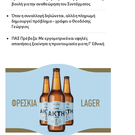
βουλή για την αναθεώρηση του Συντάγματος
Όταν η συναλλαγή δηλώνεται, αλλά η πληρωμή
δημιουργεί πρόβλημα – γράφει ο Θεοδόσης
Γεώργιος
ΠΑΣ Πρέβεζα: Με εργομετρικά και υψηλές
απαιτήσεις ξεκίνησε η προετοιμασία για τη Γ’ Εθνική