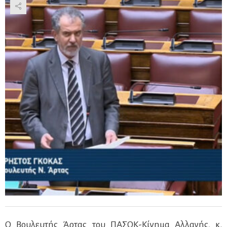
Ο Βουλευτής Άρτας του ΠΑΣΟΚ-Κίνημα Αλλαγής, κ.