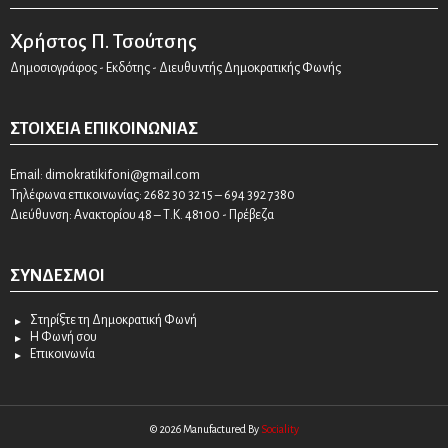
Χρήστος Π. Τσούτσης
Δημοσιογράφος - Εκδότης - Διευθυντής Δημοκρατικής Φωνής
ΣΤΟΙΧΕΊΑ ΕΠΙΚΟΙΝΩΝΊΑΣ
Email:
dimokratikifoni@gmail.com
Τηλέφωνα επικοινωνίας: 2682 30 32 15 – 694 392 7380
Διεύθυνση: Ανακτορίου 48 – Τ.Κ. 48100 - Πρέβεζα
ΣΎΝΔΕΣΜΟΙ
Στηρίξτε τη Δημοκρατική Φωνή
Η Φωνή σου
Επικοινωνία
© 2026 Manufactured By
Sociality