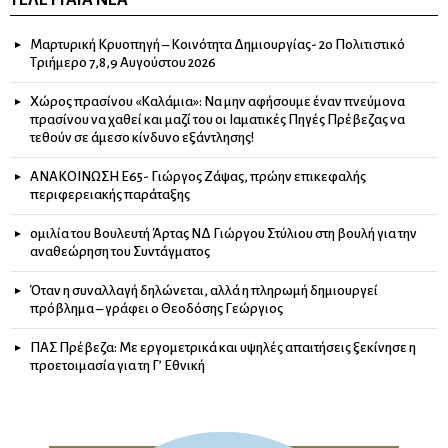
ΤΕΛΕΥΤΑΊΑ ΝΈΑ
Μαρτυρική Κρυοπηγή – Κοινότητα Δημιουργίας- 2ο Πολιτιστικό
Τριήμερο 7,8,9 Αυγούστου 2026
Χώρος πρασίνου «Καλάμια»: Να μην αφήσουμε έναν πνεύμονα
πρασίνου να χαθεί και μαζί του οι Ιαματικές Πηγές Πρέβεζας να
τεθούν σε άμεσο κίνδυνο εξάντλησης!
ΑΝΑΚΟΙΝΩΣΗ Ε65- Γιώργος Ζάψας, πρώην επικεφαλής
περιφερειακής παράταξης
ομιλία του Βουλευτή Άρτας ΝΔ Γιώργου Στύλιου στη βουλή για την
αναθεώρηση του Συντάγματος
Όταν η συναλλαγή δηλώνεται, αλλά η πληρωμή δημιουργεί
πρόβλημα – γράφει ο Θεοδόσης Γεώργιος
ΠΑΣ Πρέβεζα: Με εργομετρικά και υψηλές απαιτήσεις ξεκίνησε η
προετοιμασία για τη Γ’ Εθνική