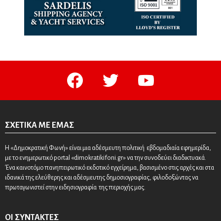
facebook
twitter
youtube
ΣΧΕΤΙΚΆ ΜΕ ΕΜΆΣ
Η «Δημοκρατική Φωνή» είναι μια αδέσμευτη πολιτική εβδομαδιαία εφημερίδα,
με το ενημερωτικό portal «dimokratikifoni.gr» να την συνοδεύει διαδικτυακά.
Ένα καινοτόμο πανηπειρωτικό εκδοτικό εγχείρημα, βασισμένο στις αρχές και στα
ιδανικά της ελεύθερης και αδέσμευτης δημοσιογραφίας, φιλοδοξώντας να
πρωταγωνιστεί στην ειδησιογραφία της περιοχής μας.
ΟΙ ΣΥΝΤΆΚΤΕΣ