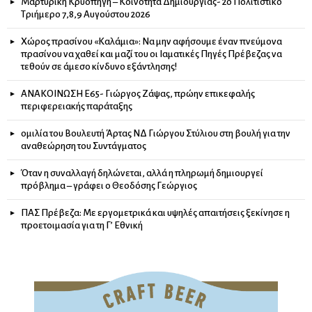
Μαρτυρική Κρυοπηγή – Κοινότητα Δημιουργίας- 2ο Πολιτιστικό
Τριήμερο 7,8,9 Αυγούστου 2026
Χώρος πρασίνου «Καλάμια»: Να μην αφήσουμε έναν πνεύμονα
πρασίνου να χαθεί και μαζί του οι Ιαματικές Πηγές Πρέβεζας να
τεθούν σε άμεσο κίνδυνο εξάντλησης!
ΑΝΑΚΟΙΝΩΣΗ Ε65- Γιώργος Ζάψας, πρώην επικεφαλής
περιφερειακής παράταξης
ομιλία του Βουλευτή Άρτας ΝΔ Γιώργου Στύλιου στη βουλή για την
αναθεώρηση του Συντάγματος
Όταν η συναλλαγή δηλώνεται, αλλά η πληρωμή δημιουργεί
πρόβλημα – γράφει ο Θεοδόσης Γεώργιος
ΠΑΣ Πρέβεζα: Με εργομετρικά και υψηλές απαιτήσεις ξεκίνησε η
προετοιμασία για τη Γ’ Εθνική