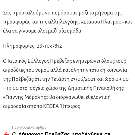
Σας προσκαλούμε να περάσουμε μαζί το μήνυμα της
προσφοράς και της αλληλεγγύης. «Στάσου Πλάι μου» και
έλα να γίνουμε όλοι μαζί μία ομάδα.
Πληροφορίες: 2651037812
Ο Ιατρικός Σύλλογος Πρέβεζας ενημερώνει όλους τους
αιμοδότες του νομού αλλά και όλη την τοπική κοινωνία
της Πρέβεζας ότι την Τετάρτη 23/06/2021 και ώρα 09:00
– 13:00 στο Ισόγειο χώρο της Δημοτικής Πινακοθήκης
«Γιάννης Μόραλης» θα διοργανωθεί εθελοντική
αιμοδοσία από το ΚΕΘΕΑ Ήπειρος.
Προηγούμενο άρθρο
See
O Δήμαρχος Πρέβεζας υποδέχθηκε σε
more