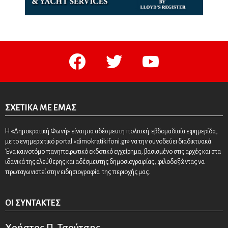
facebook
twitter
youtube
ΣΧΕΤΙΚΆ ΜΕ ΕΜΆΣ
Η «Δημοκρατική Φωνή» είναι μια αδέσμευτη πολιτική εβδομαδιαία εφημερίδα,
με το ενημερωτικό portal «dimokratikifoni.gr» να την συνοδεύει διαδικτυακά.
Ένα καινοτόμο πανηπειρωτικό εκδοτικό εγχείρημα, βασισμένο στις αρχές και στα
ιδανικά της ελεύθερης και αδέσμευτης δημοσιογραφίας, φιλοδοξώντας να
πρωταγωνιστεί στην ειδησιογραφία της περιοχής μας.
ΟΙ ΣΥΝΤΆΚΤΕΣ
Χρήστος Π. Τσούτσης