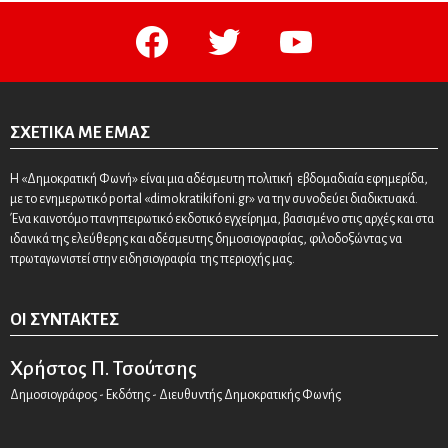
facebook
twitter
youtube
ΣΧΕΤΙΚΆ ΜΕ ΕΜΆΣ
Η «Δημοκρατική Φωνή» είναι μια αδέσμευτη πολιτική εβδομαδιαία εφημερίδα,
με το ενημερωτικό portal «dimokratikifoni.gr» να την συνοδεύει διαδικτυακά.
Ένα καινοτόμο πανηπειρωτικό εκδοτικό εγχείρημα, βασισμένο στις αρχές και στα
ιδανικά της ελεύθερης και αδέσμευτης δημοσιογραφίας, φιλοδοξώντας να
πρωταγωνιστεί στην ειδησιογραφία της περιοχής μας.
ΟΙ ΣΥΝΤΆΚΤΕΣ
Χρήστος Π. Τσούτσης
Δημοσιογράφος - Εκδότης - Διευθυντής Δημοκρατικής Φωνής