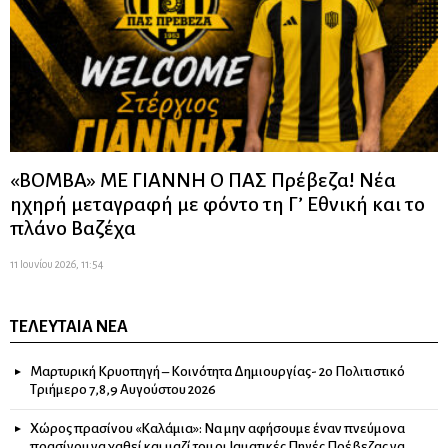
«ΒΟΜΒΑ» ΜΕ ΓΙΑΝΝΗ Ο ΠΑΣ Πρέβεζα! Νέα
ηχηρή μεταγραφή με φόντο τη Γ’ Εθνική και το
πλάνο Βαζέχα
11 Ιουνίου 2026, 11:54
ΤΕΛΕΥΤΑΊΑ ΝΈΑ
Μαρτυρική Κρυοπηγή – Κοινότητα Δημιουργίας- 2ο Πολιτιστικό
Τριήμερο 7,8,9 Αυγούστου 2026
Χώρος πρασίνου «Καλάμια»: Να μην αφήσουμε έναν πνεύμονα
πρασίνου να χαθεί και μαζί του οι Ιαματικές Πηγές Πρέβεζας να