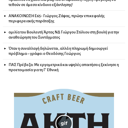
τεθούν σε άμεσο κίνδυνο εξάντλησης!
ΑΝΑΚΟΙΝΩΣΗ Ε65- Γιώργος Ζάψας, πρώην επικεφαλής
περιφερειακής παράταξης
ομιλία του Βουλευτή Άρτας ΝΔ Γιώργου Στύλιου στη βουλή για την
αναθεώρηση του Συντάγματος
Όταν η συναλλαγή δηλώνεται, αλλά η πληρωμή δημιουργεί
πρόβλημα – γράφει ο Θεοδόσης Γεώργιος
ΠΑΣ Πρέβεζα: Με εργομετρικά και υψηλές απαιτήσεις ξεκίνησε η
προετοιμασία για τη Γ’ Εθνική