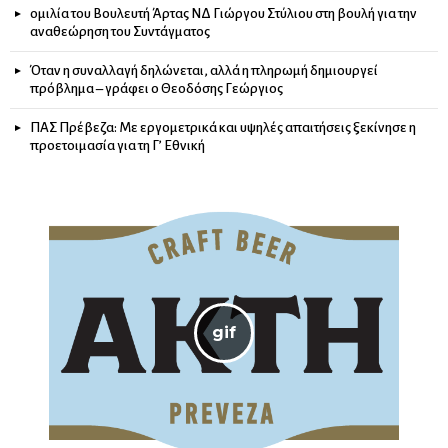
ομιλία του Βουλευτή Άρτας ΝΔ Γιώργου Στύλιου στη βουλή για την
αναθεώρηση του Συντάγματος
Όταν η συναλλαγή δηλώνεται, αλλά η πληρωμή δημιουργεί
πρόβλημα – γράφει ο Θεοδόσης Γεώργιος
ΠΑΣ Πρέβεζα: Με εργομετρικά και υψηλές απαιτήσεις ξεκίνησε η
προετοιμασία για τη Γ’ Εθνική