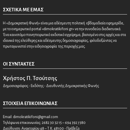
ΣΧΕΤΙΚΆ ΜΕ ΕΜΆΣ
Η «Δημοκρατική Φωνή» είναι μια αδέσμευτη πολιτική εβδομαδιαία εφημερίδα,
με το ενημερωτικό portal «dimokratikifoni.gr» να την συνοδεύει διαδικτυακά.
Ένα καινοτόμο πανηπειρωτικό εκδοτικό εγχείρημα, βασισμένο στις αρχές και στα
ιδανικά της ελεύθερης και αδέσμευτης δημοσιογραφίας, φιλοδοξώντας να
πρωταγωνιστεί στην ειδησιογραφία της περιοχής μας.
ΟΙ ΣΥΝΤΆΚΤΕΣ
Χρήστος Π. Τσούτσης
Δημοσιογράφος - Εκδότης - Διευθυντής Δημοκρατικής Φωνής
ΣΤΟΙΧΕΊΑ ΕΠΙΚΟΙΝΩΝΊΑΣ
Email:
dimokratikifoni@gmail.com
Τηλέφωνα επικοινωνίας: 2682 30 32 15 – 694 392 7380
Διεύθυνση: Ανακτορίου 48 – Τ.Κ. 48100 - Πρέβεζα