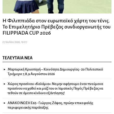
Η Φιλιππιάδα στον ευρωπαϊκό χάρτη του τένις.
Το Επιμελητήριο Πρέβεζας συνδιοργανωτής του
FILIPPIADA CUP 2026
27 Ιουλίου 2026, 19:07
ΤΕΛΕΥΤΑΊΑ ΝΈΑ
Μαρτυρική Κρυοπηγή – Κοινότητα Δημιουργίας- 2ο Πολιτιστικό
Τριήμερο 7,8,9 Αυγούστου 2026
Χώρος πρασίνου «Καλάμια»: Να μην αφήσουμε έναν πνεύμονα
πρασίνου να χαθεί και μαζί του οι Ιαματικές Πηγές Πρέβεζας να
τεθούν σε άμεσο κίνδυνο εξάντλησης!
ΑΝΑΚΟΙΝΩΣΗ Ε65- Γιώργος Ζάψας, πρώην επικεφαλής
περιφερειακής παράταξης