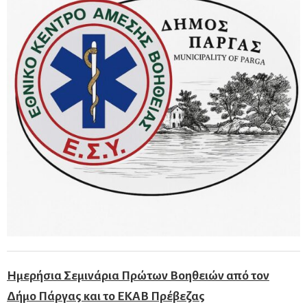
Ημερήσια Σεμινάρια Πρώτων Βοηθειών από τον
Δήμο Πάργας και το ΕΚΑΒ Πρέβεζας