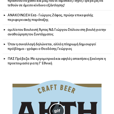
πρασίνου να χαθεί και μαζί του οι Ιαματικές Πηγές Πρέβεζας να
τεθούν σε άμεσο κίνδυνο εξάντλησης!
ΑΝΑΚΟΙΝΩΣΗ Ε65- Γιώργος Ζάψας, πρώην επικεφαλής
περιφερειακής παράταξης
ομιλία του Βουλευτή Άρτας ΝΔ Γιώργου Στύλιου στη βουλή για την
αναθεώρηση του Συντάγματος
Όταν η συναλλαγή δηλώνεται, αλλά η πληρωμή δημιουργεί
πρόβλημα – γράφει ο Θεοδόσης Γεώργιος
ΠΑΣ Πρέβεζα: Με εργομετρικά και υψηλές απαιτήσεις ξεκίνησε η
προετοιμασία για τη Γ’ Εθνική