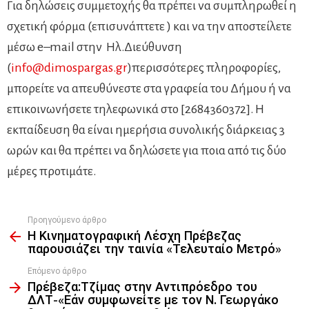
Για δηλώσεις συμμετοχής θα πρέπει να συμπληρωθεί η
σχετική φόρμα (επισυνάπτετε ) και να την αποστείλετε
μέσω
e
–
mail
στην Ηλ.Διεύθυνση
(
info@dimospargas.gr
)
περισσότερες πληροφορίες,
μπορείτε να απευθύνεστε στα γραφεία του Δήμου ή να
επικοινωνήσετε τηλεφωνικά στο [2684360372]. Η
εκπαίδευση θα είναι ημερήσια συνολικής διάρκειας 3
ωρών και θα πρέπει να δηλώσετε για ποια από τις δύο
μέρες προτιμάτε.
Προηγούμενο άρθρο
See
Η Κινηματογραφική Λέσχη Πρέβεζας
more
παρουσιάζει την ταινία «Τελευταίο Μετρό»
Επόμενο άρθρο
Πρέβεζα:Τζίμας στην Αντιπρόεδρο του
ΔΛΤ-«Εάν συμφωνείτε με τον Ν. Γεωργάκο