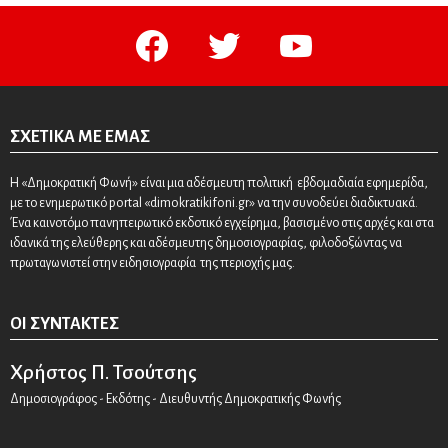
facebook
twitter
youtube
ΣΧΕΤΙΚΆ ΜΕ ΕΜΆΣ
Η «Δημοκρατική Φωνή» είναι μια αδέσμευτη πολιτική εβδομαδιαία εφημερίδα,
με το ενημερωτικό portal «dimokratikifoni.gr» να την συνοδεύει διαδικτυακά.
Ένα καινοτόμο πανηπειρωτικό εκδοτικό εγχείρημα, βασισμένο στις αρχές και στα
ιδανικά της ελεύθερης και αδέσμευτης δημοσιογραφίας, φιλοδοξώντας να
πρωταγωνιστεί στην ειδησιογραφία της περιοχής μας.
ΟΙ ΣΥΝΤΆΚΤΕΣ
Χρήστος Π. Τσούτσης
Δημοσιογράφος - Εκδότης - Διευθυντής Δημοκρατικής Φωνής