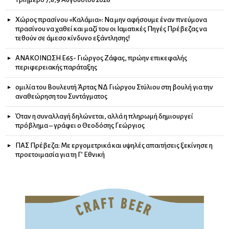
Χώρος πρασίνου «Καλάμια»: Να μην αφήσουμε έναν πνεύμονα
πρασίνου να χαθεί και μαζί του οι Ιαματικές Πηγές Πρέβεζας να
τεθούν σε άμεσο κίνδυνο εξάντλησης!
ΑΝΑΚΟΙΝΩΣΗ Ε65- Γιώργος Ζάψας, πρώην επικεφαλής
περιφερειακής παράταξης
ομιλία του Βουλευτή Άρτας ΝΔ Γιώργου Στύλιου στη βουλή για την
αναθεώρηση του Συντάγματος
Όταν η συναλλαγή δηλώνεται, αλλά η πληρωμή δημιουργεί
πρόβλημα – γράφει ο Θεοδόσης Γεώργιος
ΠΑΣ Πρέβεζα: Με εργομετρικά και υψηλές απαιτήσεις ξεκίνησε η
προετοιμασία για τη Γ’ Εθνική