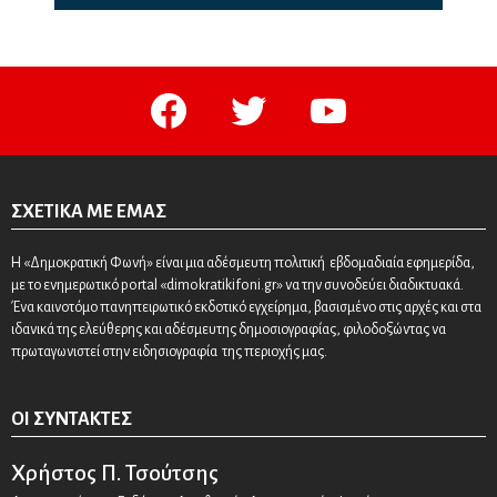
facebook
twitter
youtube
ΣΧΕΤΙΚΆ ΜΕ ΕΜΆΣ
Η «Δημοκρατική Φωνή» είναι μια αδέσμευτη πολιτική εβδομαδιαία εφημερίδα,
με το ενημερωτικό portal «dimokratikifoni.gr» να την συνοδεύει διαδικτυακά.
Ένα καινοτόμο πανηπειρωτικό εκδοτικό εγχείρημα, βασισμένο στις αρχές και στα
ιδανικά της ελεύθερης και αδέσμευτης δημοσιογραφίας, φιλοδοξώντας να
πρωταγωνιστεί στην ειδησιογραφία της περιοχής μας.
ΟΙ ΣΥΝΤΆΚΤΕΣ
Χρήστος Π. Τσούτσης