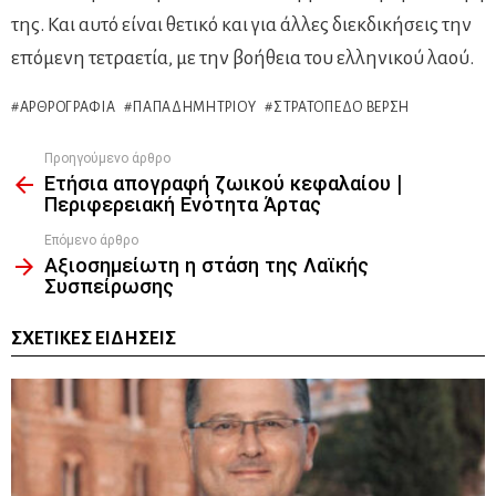
της. Και αυτό είναι θετικό και για άλλες διεκδικήσεις την
επόμενη τετραετία, με την βοήθεια του ελληνικού λαού.
ΑΡΘΡΟΓΡΑΦΊΑ
ΠΑΠΑΔΗΜΗΤΡΊΟΥ
ΣΤΡΑΤΌΠΕΔΟ ΒΕΡΣΉ
Προηγούμενο άρθρο
See
Ετήσια απογραφή ζωικού κεφαλαίου |
more
Περιφερειακή Ενότητα Άρτας
Επόμενο άρθρο
Αξιοσημείωτη η στάση της Λαϊκής
Συσπείρωσης
ΣΧΕΤΙΚΈΣ ΕΙΔΉΣΕΙΣ