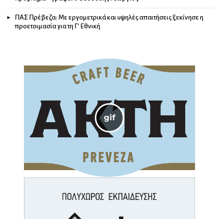
ΠΑΣ Πρέβεζα: Με εργομετρικά και υψηλές απαιτήσεις ξεκίνησε η
προετοιμασία για τη Γ’ Εθνική