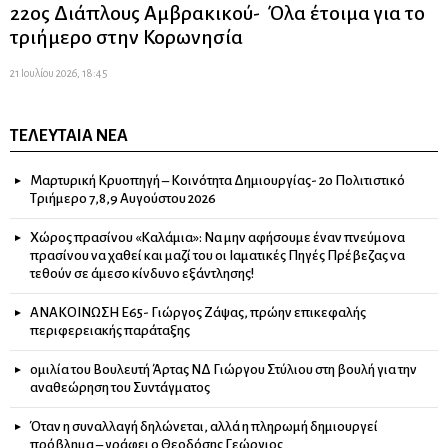
22ος Διάπλους Αμβρακικού- Όλα έτοιμα για το
τριήμερο στην Κορωνησία
21 Ιουλίου 2026, 18:45
ΤΕΛΕΥΤΑΊΑ ΝΈΑ
Μαρτυρική Κρυοπηγή – Κοινότητα Δημιουργίας- 2ο Πολιτιστικό
Τριήμερο 7,8,9 Αυγούστου 2026
Χώρος πρασίνου «Καλάμια»: Να μην αφήσουμε έναν πνεύμονα
πρασίνου να χαθεί και μαζί του οι Ιαματικές Πηγές Πρέβεζας να
τεθούν σε άμεσο κίνδυνο εξάντλησης!
ΑΝΑΚΟΙΝΩΣΗ Ε65- Γιώργος Ζάψας, πρώην επικεφαλής
περιφερειακής παράταξης
ομιλία του Βουλευτή Άρτας ΝΔ Γιώργου Στύλιου στη βουλή για την
αναθεώρηση του Συντάγματος
Όταν η συναλλαγή δηλώνεται, αλλά η πληρωμή δημιουργεί
πρόβλημα – γράφει ο Θεοδόσης Γεώργιος