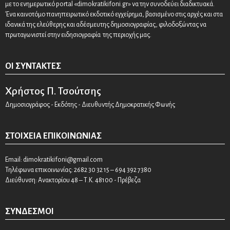
με το ενημερωτικό portal «dimokratikifoni.gr» να την συνοδεύει διαδικτυακά.
Ένα καινοτόμο πανηπειρωτικό εκδοτικό εγχείρημα, βασισμένο στις αρχές και στα
ιδανικά της ελεύθερης και αδέσμευτης δημοσιογραφίας, φιλοδοξώντας να
πρωταγωνιστεί στην ειδησιογραφία της περιοχής μας.
ΟΙ ΣΥΝΤΆΚΤΕΣ
Χρήστος Π. Τσούτσης
Δημοσιογράφος - Εκδότης - Διευθυντής Δημοκρατικής Φωνής
ΣΤΟΙΧΕΊΑ ΕΠΙΚΟΙΝΩΝΊΑΣ
Email:
dimokratikifoni@gmail.com
Τηλέφωνα επικοινωνίας: 2682 30 32 15 – 694 392 7380
Διεύθυνση: Ανακτορίου 48 – Τ.Κ. 48100 - Πρέβεζα
ΣΎΝΔΕΣΜΟΙ