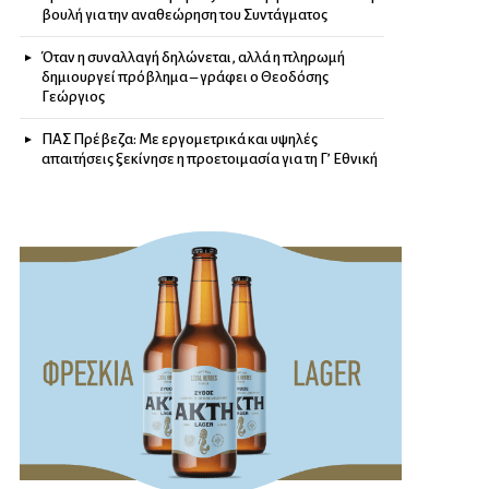
βουλή για την αναθεώρηση του Συντάγματος
Όταν η συναλλαγή δηλώνεται, αλλά η πληρωμή
δημιουργεί πρόβλημα – γράφει ο Θεοδόσης
Γεώργιος
ΠΑΣ Πρέβεζα: Με εργομετρικά και υψηλές
απαιτήσεις ξεκίνησε η προετοιμασία για τη Γ’ Εθνική