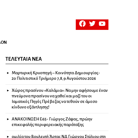
facebook
twitter
youtube
ΛΟΝ
ΤΕΛΕΥΤΑΊΑ ΝΈΑ
Μαρτυρική Κρυοπηγή – Κοινότητα Δημιουργίας-
2ο Πολιτιστικό Τριήμερο 7,8,9 Αυγούστου 2026
Χώρος πρασίνου «Καλάμια»: Να μην αφήσουμε έναν
πνεύμονα πρασίνου να χαθεί και μαζί του οι
Ιαματικές Πηγές Πρέβεζας να τεθούν σε άμεσο
κίνδυνο εξάντλησης!
ΑΝΑΚΟΙΝΩΣΗ Ε65- Γιώργος Ζάψας, πρώην
επικεφαλής περιφερειακής παράταξης
ομιλία του Βουλευτή Άρτας ΝΔ Γιώργου Στύλιου στη