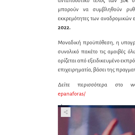
ανταποδοτικό τέλος των 30€ σ
μπορούν να συμβληθούν ρυθμ
εκκρεμότητες των αναδρομικών 
2022.
Μοναδική προϋπόθεση, η υπογρ
συνολικό πακέτο τις αμοιβές όλ
ορίζεται από εξειδικευμένο εκπρ
επιχειρηματία, βάσει της πραγμα
Δείτε περισσότερα στο w
epanaforas/