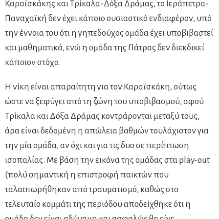
Καραϊσκάκης και Τρίκαλα-Δόξα Δράμας, το Ιεράπετρα-
Παναχαϊκή δεν έχει κάποιο ουσιαστικό ενδιαφέρον, υπό
την έννοια του ότι η γηπεδούχος ομάδα έχει υποβιβαστεί
και μαθηματικά, ενώ η ομάδα της Πάτρας δεν διεκδικεί
κάποιον στόχο.
Η νίκη είναι απαραίτητη για τον Καραϊσκάκη, ούτως
ώστε να ξεφύγει από τη ζώνη του υποβιβασμού, αφού
Τρίκαλα και Δόξα Δράμας κοντράρονται μεταξύ τους,
άρα είναι δεδομένη η απώλεια βαθμών τουλάχιστον για
την μία ομάδα, αν όχι και για τις δυο σε περίπτωση
ισοπαλίας. Με βάση την εικόνα της ομάδας στα play-out
(πολύ σημαντική η επιστροφή παικτών που
ταλαιπωρήθηκαν από τραυματισμό, καθώς στο
τελευταίο κομμάτι της περιόδου αποδείχθηκε ότι η
ομάδα δεν είναι αδύναμη και ασφαλώς θα είχε