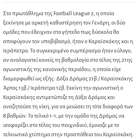
Στο πρωτάθλημα της Football League 2, η οποία
ξεκίνησε με αρκετή καθυστέρηση τον Γενάρη, οι δύο
ομάδες που έδειχναν στο γήπεδο πως δύσκολα θα
αποφύγουν τον υποβιβασμό, ήταν ο Καραϊσκάκης και η
Ιεράπετρα. Το συγκεκριμένο συμπέρασμα ήταν εύλογο,
αν αναλογιστεί κανείς τη βαθμολογία στο τέλος της 21ης
αγωνιστικής της κανονικής περιόδου, η οποία είχε
διαμορφωθεί ως εξής: Δόξα Δράμας 21β./ Καραϊσκάκης
Άρτας 13β./ Ιεράπετρα 12β. Εκείνη την αγωνιστική ο
Καραϊσκάκης αντιμετώπιζε τη Δόξα Δράμας και
αναζητούσε τη νίκη, για να μειώσει τη τότε διαφορά των
8 βαθμών. Το τελικό 1-1, με την ομάδα της Δράμας να
ισοφαρίζει στο τέλος του παιχνιδιού, έμοιαζε με το
τελειωτικό χτύπημα στην προσπάθεια του Καραϊσκάκη