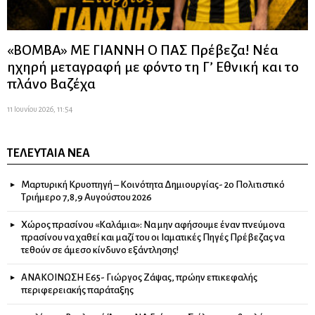
«ΒΟΜΒΑ» ΜΕ ΓΙΑΝΝΗ Ο ΠΑΣ Πρέβεζα! Νέα
ηχηρή μεταγραφή με φόντο τη Γ’ Εθνική και το
πλάνο Βαζέχα
11 Ιουνίου 2026, 11:54
ΤΕΛΕΥΤΑΊΑ ΝΈΑ
Μαρτυρική Κρυοπηγή – Κοινότητα Δημιουργίας- 2ο Πολιτιστικό
Τριήμερο 7,8,9 Αυγούστου 2026
Χώρος πρασίνου «Καλάμια»: Να μην αφήσουμε έναν πνεύμονα
πρασίνου να χαθεί και μαζί του οι Ιαματικές Πηγές Πρέβεζας να
τεθούν σε άμεσο κίνδυνο εξάντλησης!
ΑΝΑΚΟΙΝΩΣΗ Ε65- Γιώργος Ζάψας, πρώην επικεφαλής
περιφερειακής παράταξης