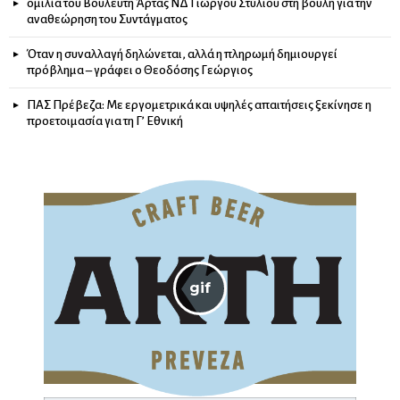
ομιλία του Βουλευτή Άρτας ΝΔ Γιώργου Στύλιου στη βουλή για την
αναθεώρηση του Συντάγματος
Όταν η συναλλαγή δηλώνεται, αλλά η πληρωμή δημιουργεί
πρόβλημα – γράφει ο Θεοδόσης Γεώργιος
ΠΑΣ Πρέβεζα: Με εργομετρικά και υψηλές απαιτήσεις ξεκίνησε η
προετοιμασία για τη Γ’ Εθνική