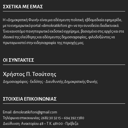
ΣΧΕΤΙΚΆ ΜΕ ΕΜΆΣ
Η «Δημοκρατική Φωνή» είναι μια αδέσμευτη πολιτική εβδομαδιαία εφημερίδα,
με το ενημερωτικό portal «dimokratikifoni.gr» να την συνοδεύει διαδικτυακά.
Ένα καινοτόμο πανηπειρωτικό εκδοτικό εγχείρημα, βασισμένο στις αρχές και στα
ιδανικά της ελεύθερης και αδέσμευτης δημοσιογραφίας, φιλοδοξώντας να
πρωταγωνιστεί στην ειδησιογραφία της περιοχής μας.
ΟΙ ΣΥΝΤΆΚΤΕΣ
Χρήστος Π. Τσούτσης
Δημοσιογράφος - Εκδότης - Διευθυντής Δημοκρατικής Φωνής
ΣΤΟΙΧΕΊΑ ΕΠΙΚΟΙΝΩΝΊΑΣ
Email:
dimokratikifoni@gmail.com
Τηλέφωνα επικοινωνίας: 2682 30 32 15 – 694 392 7380
Διεύθυνση: Ανακτορίου 48 – Τ.Κ. 48100 - Πρέβεζα