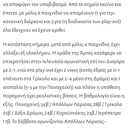
να αποφύγει τον υποβιβασμό. Από το σημείο εκείνο και
έπειτα, με μόλις 6 παιχνίδια να απομένουν (1 για την
κανονική διάρκεια και 5 για τη διαδικασία των play-out)
όλα έδειχναν να έχουν κριθεί.
Η κατάσταση σήμερα, μετά από μόλις 4 παιχνίδια, έχει
αλλάξει εξ ολοκλήρου. Η ομάδα της Άρτας κατάφερε να
επικρατήσει στην τελευταία αγωνιστική επί του Διαγόρα
με 2-1, ενώ στα play-out έχει 2 νίκες (εκτός έδρας με 0-1
απέναντι στα Τρίκαλα και με 2-4 μέσα στη Δράμα) και 1
ισοπαλία (3-3 με την Παναχαϊκή) και πλέον η υπόθεση
παραμονή έχει ρεαλιστικές βάσεις. Η βαθμολογία είναι η
εξής: Παναχαϊκή 34β./ Απόλλων Λάρισας 28β./ Τρίκαλα
25β./ Δόξα Δράμας 24β./ Καραϊσκάκης 23β./ Ιεράπετρα
17β. Το Σάββατο αγωνίζονται Απόλλων Λάρισας-