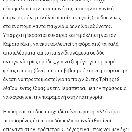
εξασφαλίσει την παραμονή της από την κανονική
διάρκεια, εάν ήταν όλοι οι παίκτες υγιείς), οι δύο νίκες
στα εναπομείναντα παιχνίδια δεν είναι αδύνατες.
Υπάρχει η τεράστια ευκαιρία και πρόκληση για τον
Καραϊσκάκη, να εκμεταλλευτεί τη φόρα από τα καλά
αποτελέσματα και το παιχνίδι ανάμεσα σε δύο
ανταγωνίστριες ομάδες, για να ξεφύγει για 1η φορά
φέτος από τη ζώνη του υποβιβασμού και να μπορέσει με
άνεση να προετοιμαστεί για το παιχνίδι της Τρίτης 18
Μαΐου, εντός έδρας με την Ιεράπετρα, με την προσδοκία
να σφραγίσει την παραμονή στην κατηγορία.
Η νίκη και στα δύο παιχνίδια είναι εφικτή, αλλά είμαι
πεπεισμένος ότι το πιο δύσκολο παιχνίδι θα είναι
απέναντι στην Ιεράπετρα. Ο λόγος είναι, πως ναι μεν έχει