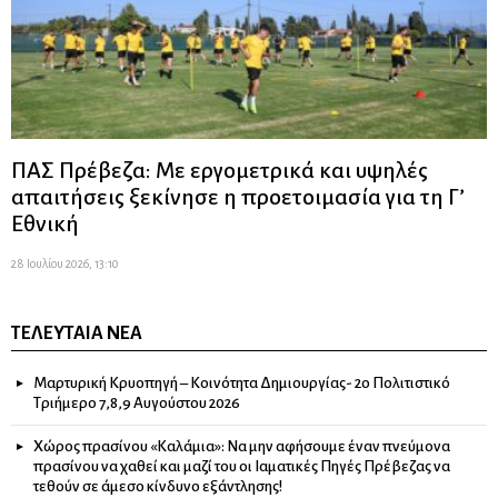
ΠΑΣ Πρέβεζα: Με εργομετρικά και υψηλές
απαιτήσεις ξεκίνησε η προετοιμασία για τη Γ’
Εθνική
28 Ιουλίου 2026, 13:10
ΤΕΛΕΥΤΑΊΑ ΝΈΑ
Μαρτυρική Κρυοπηγή – Κοινότητα Δημιουργίας- 2ο Πολιτιστικό
Τριήμερο 7,8,9 Αυγούστου 2026
Χώρος πρασίνου «Καλάμια»: Να μην αφήσουμε έναν πνεύμονα
πρασίνου να χαθεί και μαζί του οι Ιαματικές Πηγές Πρέβεζας να
τεθούν σε άμεσο κίνδυνο εξάντλησης!