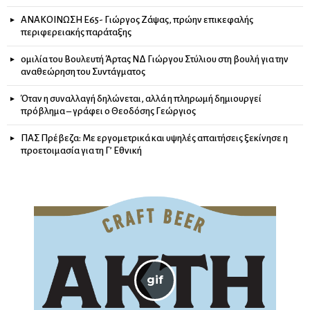
ΑΝΑΚΟΙΝΩΣΗ Ε65- Γιώργος Ζάψας, πρώην επικεφαλής
περιφερειακής παράταξης
ομιλία του Βουλευτή Άρτας ΝΔ Γιώργου Στύλιου στη βουλή για την
αναθεώρηση του Συντάγματος
Όταν η συναλλαγή δηλώνεται, αλλά η πληρωμή δημιουργεί
πρόβλημα – γράφει ο Θεοδόσης Γεώργιος
ΠΑΣ Πρέβεζα: Με εργομετρικά και υψηλές απαιτήσεις ξεκίνησε η
προετοιμασία για τη Γ’ Εθνική