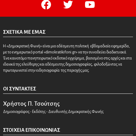
facebook
twitter
youtube
ΣΧΕΤΙΚΆ ΜΕ ΕΜΆΣ
Η «Δημοκρατική Φωνή» είναι μια αδέσμευτη πολιτική εβδομαδιαία εφημερίδα,
με το ενημερωτικό portal «dimokratikifoni.gr» να την συνοδεύει διαδικτυακά.
Ένα καινοτόμο πανηπειρωτικό εκδοτικό εγχείρημα, βασισμένο στις αρχές και στα
ιδανικά της ελεύθερης και αδέσμευτης δημοσιογραφίας, φιλοδοξώντας να
πρωταγωνιστεί στην ειδησιογραφία της περιοχής μας.
ΟΙ ΣΥΝΤΆΚΤΕΣ
Χρήστος Π. Τσούτσης
Δημοσιογράφος - Εκδότης - Διευθυντής Δημοκρατικής Φωνής
ΣΤΟΙΧΕΊΑ ΕΠΙΚΟΙΝΩΝΊΑΣ