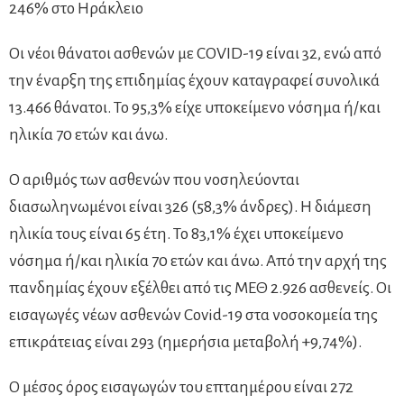
246% στο Ηράκλειο
Οι νέοι θάνατοι ασθενών με COVID-19 είναι 32, ενώ από
την έναρξη της επιδημίας έχουν καταγραφεί συνολικά
13.466 θάνατοι. Το 95,3% είχε υποκείμενο νόσημα ή/και
ηλικία 70 ετών και άνω.
Ο αριθμός των ασθενών που νοσηλεύονται
διασωληνωμένοι είναι 326 (58,3% άνδρες). Η διάμεση
ηλικία τους είναι 65 έτη. To 83,1% έχει υποκείμενο
νόσημα ή/και ηλικία 70 ετών και άνω. Από την αρχή της
πανδημίας έχουν εξέλθει από τις ΜΕΘ 2.926 ασθενείς. Οι
εισαγωγές νέων ασθενών Covid-19 στα νοσοκομεία της
επικράτειας είναι 293 (ημερήσια μεταβολή +9,74%).
Ο μέσος όρος εισαγωγών του επταημέρου είναι 272