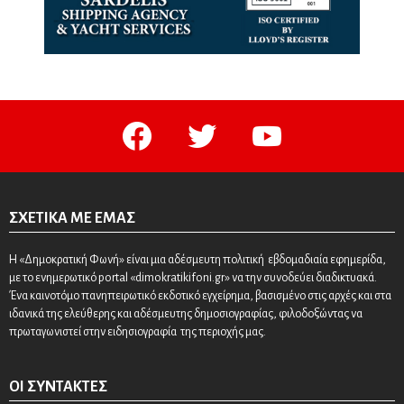
facebook
twitter
youtube
ΣΧΕΤΙΚΆ ΜΕ ΕΜΆΣ
Η «Δημοκρατική Φωνή» είναι μια αδέσμευτη πολιτική εβδομαδιαία εφημερίδα,
με το ενημερωτικό portal «dimokratikifoni.gr» να την συνοδεύει διαδικτυακά.
Ένα καινοτόμο πανηπειρωτικό εκδοτικό εγχείρημα, βασισμένο στις αρχές και στα
ιδανικά της ελεύθερης και αδέσμευτης δημοσιογραφίας, φιλοδοξώντας να
πρωταγωνιστεί στην ειδησιογραφία της περιοχής μας.
ΟΙ ΣΥΝΤΆΚΤΕΣ