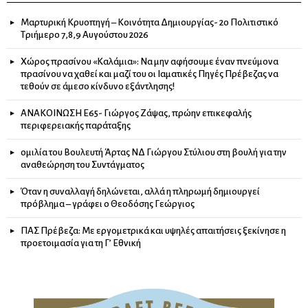
Μαρτυρική Κρυοπηγή – Κοινότητα Δημιουργίας- 2ο Πολιτιστικό
Τριήμερο 7,8,9 Αυγούστου 2026
Χώρος πρασίνου «Καλάμια»: Να μην αφήσουμε έναν πνεύμονα
πρασίνου να χαθεί και μαζί του οι Ιαματικές Πηγές Πρέβεζας να
τεθούν σε άμεσο κίνδυνο εξάντλησης!
ΑΝΑΚΟΙΝΩΣΗ Ε65- Γιώργος Ζάψας, πρώην επικεφαλής
περιφερειακής παράταξης
ομιλία του Βουλευτή Άρτας ΝΔ Γιώργου Στύλιου στη βουλή για την
αναθεώρηση του Συντάγματος
Όταν η συναλλαγή δηλώνεται, αλλά η πληρωμή δημιουργεί
πρόβλημα – γράφει ο Θεοδόσης Γεώργιος
ΠΑΣ Πρέβεζα: Με εργομετρικά και υψηλές απαιτήσεις ξεκίνησε η
προετοιμασία για τη Γ’ Εθνική