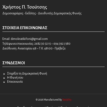
Χρήστος Π. Τσούτσης
Δημοσιογράφος - Εκδότης - Διευθυντής Δημοκρατικής Φωνής
ΣΤΟΙΧΕΊΑ ΕΠΙΚΟΙΝΩΝΊΑΣ
Email:
dimokratikifoni@gmail.com
Τηλέφωνα επικοινωνίας: 2682 30 32 15 – 694 392 7380
Διεύθυνση: Ανακτορίου 48 – Τ.Κ. 48100 - Πρέβεζα
ΣΎΝΔΕΣΜΟΙ
Στηρίξτε τη Δημοκρατική Φωνή
Η Φωνή σου
Επικοινωνία
© 2026 Manufactured By
Sociality