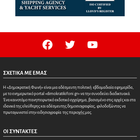
facebook
twitter
youtube
ΣΧΕΤΙΚΆ ΜΕ ΕΜΆΣ
Η «Δημοκρατική Φωνή» είναι μια αδέσμευτη πολιτική εβδομαδιαία εφημερίδα,
με το ενημερωτικό portal «dimokratikifoni.gr» να την συνοδεύει διαδικτυακά.
Ένα καινοτόμο πανηπειρωτικό εκδοτικό εγχείρημα, βασισμένο στις αρχές και στα
ιδανικά της ελεύθερης και αδέσμευτης δημοσιογραφίας, φιλοδοξώντας να
πρωταγωνιστεί στην ειδησιογραφία της περιοχής μας.
ΟΙ ΣΥΝΤΆΚΤΕΣ