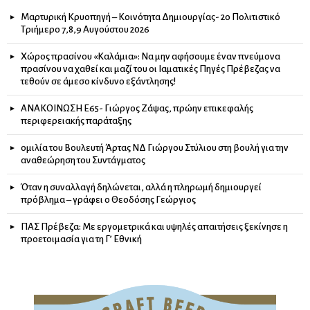
Μαρτυρική Κρυοπηγή – Κοινότητα Δημιουργίας- 2ο Πολιτιστικό
Τριήμερο 7,8,9 Αυγούστου 2026
Χώρος πρασίνου «Καλάμια»: Να μην αφήσουμε έναν πνεύμονα
πρασίνου να χαθεί και μαζί του οι Ιαματικές Πηγές Πρέβεζας να
τεθούν σε άμεσο κίνδυνο εξάντλησης!
ΑΝΑΚΟΙΝΩΣΗ Ε65- Γιώργος Ζάψας, πρώην επικεφαλής
περιφερειακής παράταξης
ομιλία του Βουλευτή Άρτας ΝΔ Γιώργου Στύλιου στη βουλή για την
αναθεώρηση του Συντάγματος
Όταν η συναλλαγή δηλώνεται, αλλά η πληρωμή δημιουργεί
πρόβλημα – γράφει ο Θεοδόσης Γεώργιος
ΠΑΣ Πρέβεζα: Με εργομετρικά και υψηλές απαιτήσεις ξεκίνησε η
προετοιμασία για τη Γ’ Εθνική