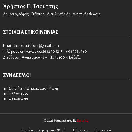
Χρήστος Π. Τσούτσης
Δημοσιογράφος - Εκδότης - Διευθυντής Δημοκρατικής Φωνής
ΣΤΟΙΧΕΊΑ ΕΠΙΚΟΙΝΩΝΊΑΣ
Email:
dimokratikifoni@gmail.com
Τηλέφωνα επικοινωνίας: 2682 30 32 15 – 694 392 7380
Διεύθυνση: Ανακτορίου 48 – Τ.Κ. 48100 - Πρέβεζα
ΣΎΝΔΕΣΜΟΙ
Στηρίξτε τη Δημοκρατική Φωνή
Η Φωνή σου
Επικοινωνία
© 2026 Manufactured By
Sociality
Στηρίξτε τη Δημοκρατική Φωνή
Η Φωνή σου
Επικοινωνία