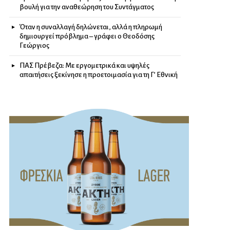
βουλή για την αναθεώρηση του Συντάγματος
Όταν η συναλλαγή δηλώνεται, αλλά η πληρωμή
δημιουργεί πρόβλημα – γράφει ο Θεοδόσης
Γεώργιος
ΠΑΣ Πρέβεζα: Με εργομετρικά και υψηλές
απαιτήσεις ξεκίνησε η προετοιμασία για τη Γ’ Εθνική