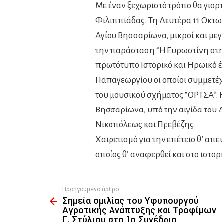
Με έναν ξεχωριστό τρόπο θα γιορ
Φιλιππιάδας. Τη Δευτέρα 11 Οκτωβ
Αγίου Βησσαρίωνα, μικροί και με
την παράσταση “Η Ευρωστίνη στην 
πρωτότυπο Ιστορικό και Ηρωικό 
Παπαγεωργίου οι οποίοι συμμετέχ
του μουσικού σχήματος “ΟΡΤΣΑ”. 
Βησσαρίωνα, υπό την αιγίδα του
Νικοπόλεως και Πρεβέζης.
Χαιρετισμό για την επέτειο θ’ απ
οποίος θ’ αναφερθεί και στο ιστο
Προηγούμενο άρθρο
See
Σημεία ομιλίας του Υφυπουργού
more
Αγροτικής Ανάπτυξης και Τροφίμων
Γ. Στύλιου στο 1ο Συνέδριο