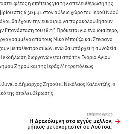
ταστεί φέτος η επέτειος για την απελευθέρωση της
ρίου στις 6.30 μ.μ. στον αύλειο χώρο του Ιερού Ναού
γάλοι, θα έχουν την ευκαιρία να παρακολουθήσουν
Επανάσταση του 1821”. Πρόκειται για ένα ιδιαίτερο,
έργο γραμμένο από τους Νίκο Μπούζα και Στέφανο
ουν με το θέατρο σκιών, ενώ θα υπάρχει η συνοδεία
Η εκδήλωση διοργανώνεται από την Ενορία Αγίου
 Δήμου Ζηρού και της Ιεράς Μητροπόλεως
ευθύνει ο Δήμαρχος Ζηρού κ. Νικόλαος Καλαντζής, ο
ρικό της απελευθέρωσης.
Επόμενο άρθρο
Η Δρακόλιμνη στο εγγύς μέλλον,
μήπως μετονομαστεί σε Λούτσα.;