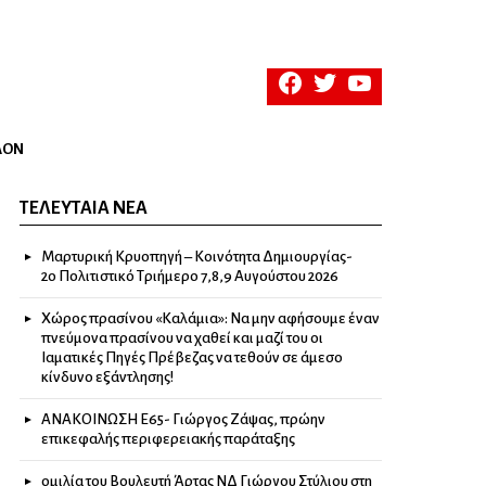
facebook
twitter
youtube
ΛΟΝ
ΤΕΛΕΥΤΑΊΑ ΝΈΑ
Μαρτυρική Κρυοπηγή – Κοινότητα Δημιουργίας-
2ο Πολιτιστικό Τριήμερο 7,8,9 Αυγούστου 2026
Χώρος πρασίνου «Καλάμια»: Να μην αφήσουμε έναν
πνεύμονα πρασίνου να χαθεί και μαζί του οι
Ιαματικές Πηγές Πρέβεζας να τεθούν σε άμεσο
κίνδυνο εξάντλησης!
ΑΝΑΚΟΙΝΩΣΗ Ε65- Γιώργος Ζάψας, πρώην
επικεφαλής περιφερειακής παράταξης
ομιλία του Βουλευτή Άρτας ΝΔ Γιώργου Στύλιου στη