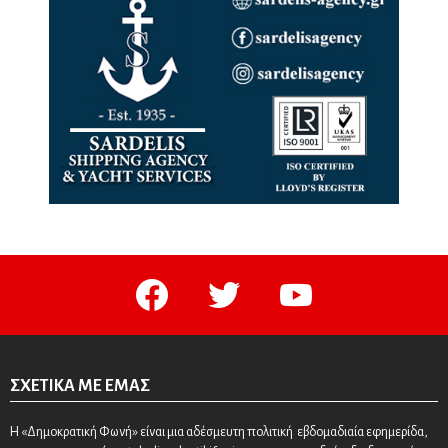
facebook
twitter
youtube
ΣΧΕΤΙΚΆ ΜΕ ΕΜΆΣ
Η «Δημοκρατική Φωνή» είναι μια αδέσμευτη πολιτική εβδομαδιαία εφημερίδα,