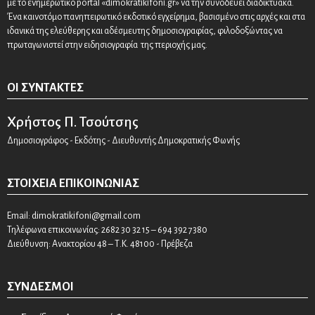
με το ενημερωτικό portal «dimokratikifoni.gr» να την συνοδεύει διαδικτυακά.
Ένα καινοτόμο πανηπειρωτικό εκδοτικό εγχείρημα, βασισμένο στις αρχές και στα
ιδανικά της ελεύθερης και αδέσμευτης δημοσιογραφίας, φιλοδοξώντας να
πρωταγωνιστεί στην ειδησιογραφία της περιοχής μας.
ΟΙ ΣΥΝΤΆΚΤΕΣ
Χρήστος Π. Τσούτσης
Δημοσιογράφος - Εκδότης - Διευθυντής Δημοκρατικής Φωνής
ΣΤΟΙΧΕΊΑ ΕΠΙΚΟΙΝΩΝΊΑΣ
Email:
dimokratikifoni@gmail.com
Τηλέφωνα επικοινωνίας: 2682 30 32 15 – 694 392 7380
Διεύθυνση: Ανακτορίου 48 – Τ.Κ. 48100 - Πρέβεζα
ΣΎΝΔΕΣΜΟΙ