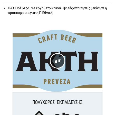
ΠΑΣ Πρέβεζα: Με εργομετρικά και υψηλές απαιτήσεις ξεκίνησε η
προετοιμασία για τη Γ’ Εθνική