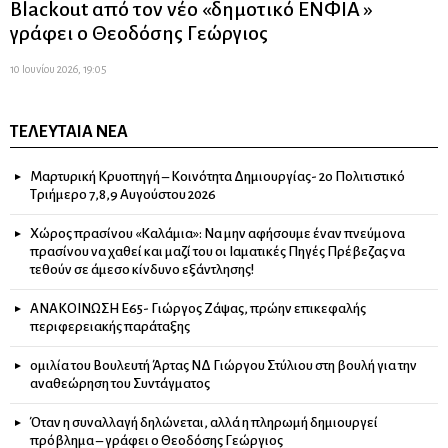
Blackout από τον νέο «δημοτικό ΕΝΦΙΑ »
γράφει ο Θεοδόσης Γεώργιος
10 Ιουνίου 2026, 19:05
ΤΕΛΕΥΤΑΊΑ ΝΈΑ
Μαρτυρική Κρυοπηγή – Κοινότητα Δημιουργίας- 2ο Πολιτιστικό
Τριήμερο 7,8,9 Αυγούστου 2026
Χώρος πρασίνου «Καλάμια»: Να μην αφήσουμε έναν πνεύμονα
πρασίνου να χαθεί και μαζί του οι Ιαματικές Πηγές Πρέβεζας να
τεθούν σε άμεσο κίνδυνο εξάντλησης!
ΑΝΑΚΟΙΝΩΣΗ Ε65- Γιώργος Ζάψας, πρώην επικεφαλής
περιφερειακής παράταξης
ομιλία του Βουλευτή Άρτας ΝΔ Γιώργου Στύλιου στη βουλή για την
αναθεώρηση του Συντάγματος
Όταν η συναλλαγή δηλώνεται, αλλά η πληρωμή δημιουργεί
πρόβλημα – γράφει ο Θεοδόσης Γεώργιος