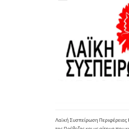
Λαϊκή Συσπείρωση Περιφέρειας Η
της Πρέβεζας και με αίτημα που 