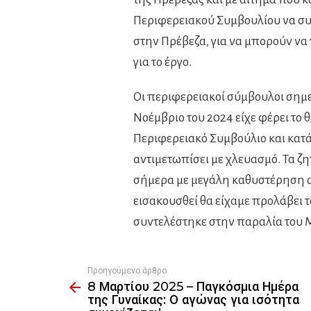
Περιφερειακού Συμβουλίου να συν
στην Πρέβεζα, για να μπορούν να
για το έργο.
Οι περιφερειακοί σύμβουλοι σημ
Νοέμβριο του 2024 είχε φέρει το
Περιφερειακό Συμβούλιο και κατά
αντιμετωπίσει με χλευασμό. Τα ζη
σήμερα με μεγάλη καθυστέρηση στο
εισακουσθεί θα είχαμε προλάβει 
συντελέστηκε στην παραλία του 
Προηγούμενο άρθρο
See
8 Μαρτίου 2025 – Παγκόσμια Ημέρα
more
της Γυναίκας: Ο αγώνας για ισότητα