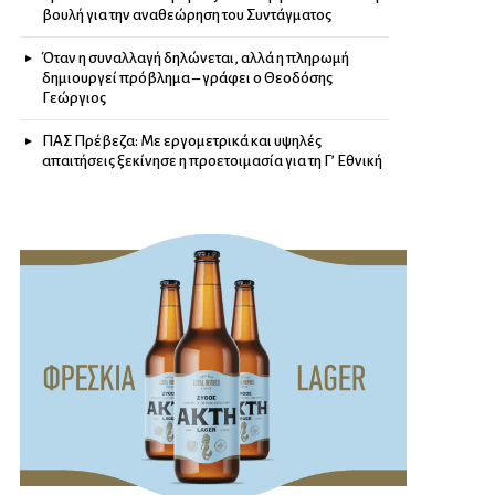
βουλή για την αναθεώρηση του Συντάγματος
Όταν η συναλλαγή δηλώνεται, αλλά η πληρωμή
δημιουργεί πρόβλημα – γράφει ο Θεοδόσης
Γεώργιος
ΠΑΣ Πρέβεζα: Με εργομετρικά και υψηλές
απαιτήσεις ξεκίνησε η προετοιμασία για τη Γ’ Εθνική