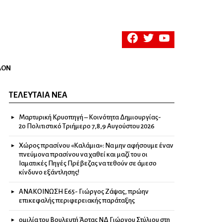
facebook
twitter
youtube
ΛΟΝ
ΤΕΛΕΥΤΑΊΑ ΝΈΑ
Μαρτυρική Κρυοπηγή – Κοινότητα Δημιουργίας-
2ο Πολιτιστικό Τριήμερο 7,8,9 Αυγούστου 2026
Χώρος πρασίνου «Καλάμια»: Να μην αφήσουμε έναν
πνεύμονα πρασίνου να χαθεί και μαζί του οι
Ιαματικές Πηγές Πρέβεζας να τεθούν σε άμεσο
κίνδυνο εξάντλησης!
ΑΝΑΚΟΙΝΩΣΗ Ε65- Γιώργος Ζάψας, πρώην
επικεφαλής περιφερειακής παράταξης
ομιλία του Βουλευτή Άρτας ΝΔ Γιώργου Στύλιου στη