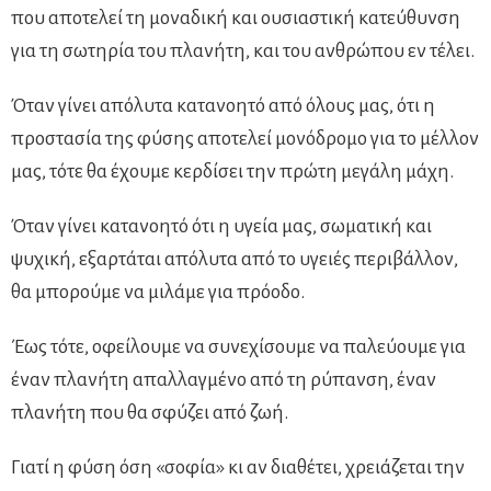
που αποτελεί τη μοναδική και ουσιαστική κατεύθυνση
για τη σωτηρία του πλανήτη, και του ανθρώπου εν τέλει.
Όταν γίνει απόλυτα κατανοητό από όλους μας, ότι η
προστασία της φύσης αποτελεί μονόδρομο για το μέλλον
μας, τότε θα έχουμε κερδίσει την πρώτη μεγάλη μάχη.
Όταν γίνει κατανοητό ότι η υγεία μας, σωματική και
ψυχική, εξαρτάται απόλυτα από το υγειές περιβάλλον,
θα μπορούμε να μιλάμε για πρόοδο.
Έως τότε, οφείλουμε να συνεχίσουμε να παλεύουμε για
έναν πλανήτη απαλλαγμένο από τη ρύπανση, έναν
πλανήτη που θα σφύζει από ζωή.
Γιατί η φύση όση «σοφία» κι αν διαθέτει, χρειάζεται την