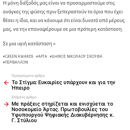
Η μόνη διέξοδός μας είναι να προσαρμοστούμε στις
ανάγκες της φύσης πριν ξεπεραστούν τα όρια που έχει
θέσει η ίδια, και να κάνουμε ότι είναι δυνατό από μέρους
μας, να την επαναφέρουμε σε μια πρότερη κατάσταση.
Σε μια υγιή κατάσταση »
GREEN AWARDS
ΆΡΤΑ
ΔΉΜΟΣ ΝΙΚΟΛΆΟΥ ΣΚΟΥΦΆ
ΠΕΡΙΒΆΛΛΟΝ
Προηγούμενο άρθρο
See
Το Στίγμα: Ευκαιρίες υπάρχουν και για την
more
Ήπειρο
Επόμενο άρθρο
Με πράξεις στηρίζεται και ενισχύεται το
Νοσοκομείο Άρτας. Πρωτοβουλίες του
Υφυπουργού Ψηφιακής Διακυβέρνησης κ.
Γ. Στύλιου