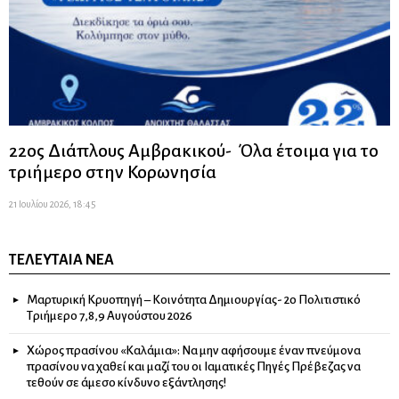
22ος Διάπλους Αμβρακικού- Όλα έτοιμα για το
τριήμερο στην Κορωνησία
21 Ιουλίου 2026, 18:45
ΤΕΛΕΥΤΑΊΑ ΝΈΑ
Μαρτυρική Κρυοπηγή – Κοινότητα Δημιουργίας- 2ο Πολιτιστικό
Τριήμερο 7,8,9 Αυγούστου 2026
Χώρος πρασίνου «Καλάμια»: Να μην αφήσουμε έναν πνεύμονα
πρασίνου να χαθεί και μαζί του οι Ιαματικές Πηγές Πρέβεζας να
τεθούν σε άμεσο κίνδυνο εξάντλησης!