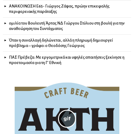
ΑΝΑΚΟΙΝΩΣΗ Ε65- Γιώργος Ζάψας, πρώην επικεφαλής
περιφερειακής παράταξης
ομιλία του Βουλευτή Άρτας ΝΔ Γιώργου Στύλιου στη βουλή για την
αναθεώρηση του Συντάγματος
Όταν η συναλλαγή δηλώνεται, αλλά η πληρωμή δημιουργεί
πρόβλημα – γράφει ο Θεοδόσης Γεώργιος
ΠΑΣ Πρέβεζα: Με εργομετρικά και υψηλές απαιτήσεις ξεκίνησε η
προετοιμασία για τη Γ’ Εθνική