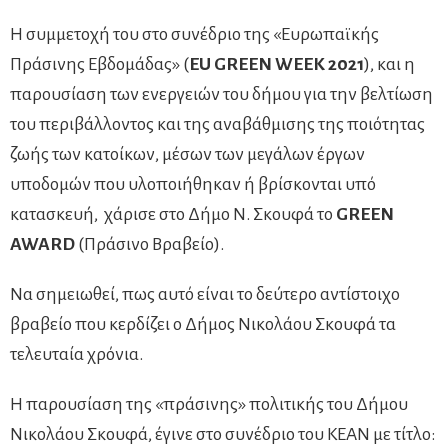
Η συμμετοχή του στο συνέδριο της «Ευρωπαϊκής
Πράσινης Εβδομάδας» (
EU
G
REEN WEEK
2021
), και η
παρουσίαση των ενεργειών του δήμου για την βελτίωση
του περιβάλλοντος και της αναβάθμισης της ποιότητας
ζωής των κατοίκων, μέσων των μεγάλων έργων
υποδομών που υλοποιήθηκαν ή βρίσκονται υπό
κατασκευή, χάρισε στο Δήμο Ν. Σκουφά το
GREEN
AWARD
(Πράσινο Βραβείο).
Να σημειωθεί, πως αυτό είναι το δεύτερο αντίστοιχο
βραβείο που κερδίζει ο Δήμος Νικολάου Σκουφά τα
τελευταία χρόνια.
Η παρουσίαση της «πράσινης» πολιτικής του Δήμου
Νικολάου Σκουφά, έγινε στο συνέδριο του ΚΕΑΝ με τίτλο: