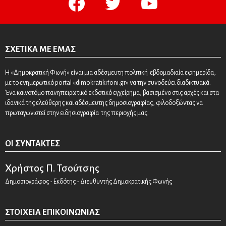
ΣΧΕΤΙΚΆ ΜΕ ΕΜΆΣ
Η «Δημοκρατική Φωνή» είναι μια αδέσμευτη πολιτική εβδομαδιαία εφημερίδα,
με το ενημερωτικό portal «dimokratikifoni.gr» να την συνοδεύει διαδικτυακά.
Ένα καινοτόμο πανηπειρωτικό εκδοτικό εγχείρημα, βασισμένο στις αρχές και στα
ιδανικά της ελεύθερης και αδέσμευτης δημοσιογραφίας, φιλοδοξώντας να
πρωταγωνιστεί στην ειδησιογραφία της περιοχής μας.
ΟΙ ΣΥΝΤΆΚΤΕΣ
Χρήστος Π. Τσούτσης
Δημοσιογράφος - Εκδότης - Διευθυντής Δημοκρατικής Φωνής
ΣΤΟΙΧΕΊΑ ΕΠΙΚΟΙΝΩΝΊΑΣ