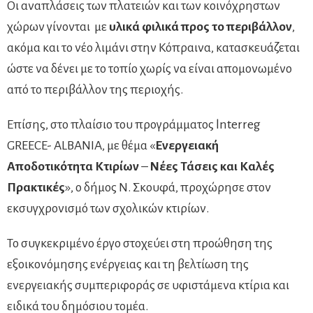
Οι αναπλάσεις των πλατειών και των κοινόχρηστων
χώρων γίνονται με
υλικά φιλικά προς το περιβάλλον
,
ακόμα και το νέο λιμάνι στην Κόπραινα, κατασκευάζεται
ώστε να δένει με το τοπίο χωρίς να είναι απομονωμένο
από το περιβάλλον της περιοχής.
Επίσης, στο πλαίσιο του προγράμματος lnterreg
GREECE- ALBANIA, με θέμα «
Ενεργειακή
Αποδοτικότητα Κτιρίων
–
Νέες Τάσεις και Καλές
Πρακτικές
», ο δήμος Ν. Σκουφά, προχώρησε στον
εκσυγχρονισμό των σχολικών κτιρίων.
Το συγκεκριμένο έργο στοχεύει στη προώθηση της
εξοικονόμησης ενέργειας και τη βελτίωση της
ενεργειακής συμπεριφοράς σε υφιστάμενα κτίρια και
ειδικά του δημόσιου τομέα.