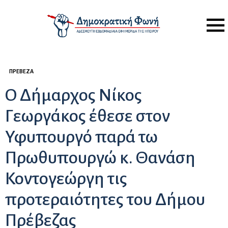
Menu
ΠΡΈΒΕΖΑ
Ο Δήμαρχος Νίκος
Γεωργάκος έθεσε στον
Υφυπουργό παρά τω
Πρωθυπουργώ κ. Θανάση
Κοντογεώργη τις
προτεραιότητες του Δήμου
Πρέβεζας