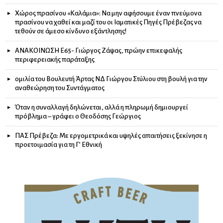
Χώρος πρασίνου «Καλάμια»: Να μην αφήσουμε έναν πνεύμονα
πρασίνου να χαθεί και μαζί του οι Ιαματικές Πηγές Πρέβεζας να
τεθούν σε άμεσο κίνδυνο εξάντλησης!
ΑΝΑΚΟΙΝΩΣΗ Ε65- Γιώργος Ζάψας, πρώην επικεφαλής
περιφερειακής παράταξης
ομιλία του Βουλευτή Άρτας ΝΔ Γιώργου Στύλιου στη βουλή για την
αναθεώρηση του Συντάγματος
Όταν η συναλλαγή δηλώνεται, αλλά η πληρωμή δημιουργεί
πρόβλημα – γράφει ο Θεοδόσης Γεώργιος
ΠΑΣ Πρέβεζα: Με εργομετρικά και υψηλές απαιτήσεις ξεκίνησε η
προετοιμασία για τη Γ’ Εθνική