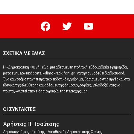
facebook
twitter
youtube
ΣΧΕΤΙΚΆ ΜΕ ΕΜΆΣ
Η «Δημοκρατική Φωνή» είναι μια αδέσμευτη πολιτική εβδομαδιαία εφημερίδα,
με το ενημερωτικό portal «dimokratikifoni.gr» να την συνοδεύει διαδικτυακά.
Ένα καινοτόμο πανηπειρωτικό εκδοτικό εγχείρημα, βασισμένο στις αρχές και στα
ιδανικά της ελεύθερης και αδέσμευτης δημοσιογραφίας, φιλοδοξώντας να
πρωταγωνιστεί στην ειδησιογραφία της περιοχής μας.
ΟΙ ΣΥΝΤΆΚΤΕΣ
Χρήστος Π. Τσούτσης
Δημοσιογράφος - Εκδότης - Διευθυντής Δημοκρατικής Φωνής