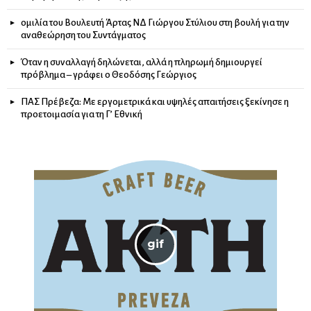
ομιλία του Βουλευτή Άρτας ΝΔ Γιώργου Στύλιου στη βουλή για την
αναθεώρηση του Συντάγματος
Όταν η συναλλαγή δηλώνεται, αλλά η πληρωμή δημιουργεί
πρόβλημα – γράφει ο Θεοδόσης Γεώργιος
ΠΑΣ Πρέβεζα: Με εργομετρικά και υψηλές απαιτήσεις ξεκίνησε η
προετοιμασία για τη Γ’ Εθνική