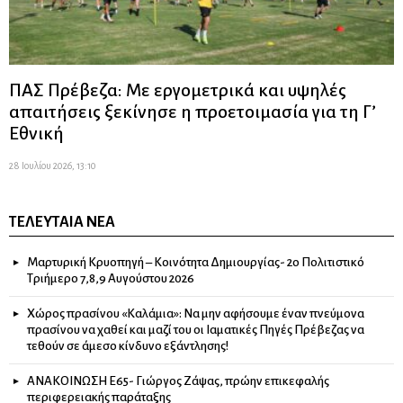
ΠΑΣ Πρέβεζα: Με εργομετρικά και υψηλές
απαιτήσεις ξεκίνησε η προετοιμασία για τη Γ’
Εθνική
28 Ιουλίου 2026, 13:10
ΤΕΛΕΥΤΑΊΑ ΝΈΑ
Μαρτυρική Κρυοπηγή – Κοινότητα Δημιουργίας- 2ο Πολιτιστικό
Τριήμερο 7,8,9 Αυγούστου 2026
Χώρος πρασίνου «Καλάμια»: Να μην αφήσουμε έναν πνεύμονα
πρασίνου να χαθεί και μαζί του οι Ιαματικές Πηγές Πρέβεζας να
τεθούν σε άμεσο κίνδυνο εξάντλησης!
ΑΝΑΚΟΙΝΩΣΗ Ε65- Γιώργος Ζάψας, πρώην επικεφαλής
περιφερειακής παράταξης