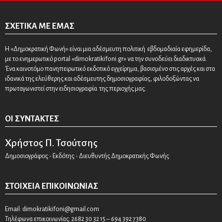
ΣΧΕΤΙΚΆ ΜΕ ΕΜΆΣ
Η «Δημοκρατική Φωνή» είναι μια αδέσμευτη πολιτική εβδομαδιαία εφημερίδα,
με το ενημερωτικό portal «dimokratikifoni.gr» να την συνοδεύει διαδικτυακά.
Ένα καινοτόμο πανηπειρωτικό εκδοτικό εγχείρημα, βασισμένο στις αρχές και στα
ιδανικά της ελεύθερης και αδέσμευτης δημοσιογραφίας, φιλοδοξώντας να
πρωταγωνιστεί στην ειδησιογραφία της περιοχής μας.
ΟΙ ΣΥΝΤΆΚΤΕΣ
Χρήστος Π. Τσούτσης
Δημοσιογράφος - Εκδότης - Διευθυντής Δημοκρατικής Φωνής
ΣΤΟΙΧΕΊΑ ΕΠΙΚΟΙΝΩΝΊΑΣ
Email:
dimokratikifoni@gmail.com
Τηλέφωνα επικοινωνίας: 2682 30 32 15 – 694 392 7380