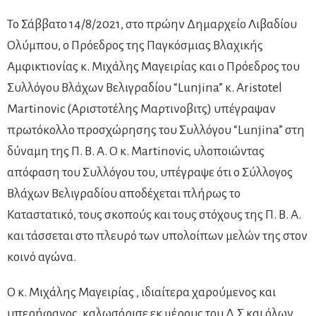
Το Σάββατο 14/8/2021, στο πρώην Δημαρχείο Λιβαδίου
Ολύμπου, ο Πρόεδρος της Παγκόσμιας Βλαχικής
Αμφικτιονίας κ. Μιχάλης Μαγειρίας και ο Πρόεδρος του
Συλλόγου Βλάχων Βελιγραδίου “Lunjina” κ. Aristotel
Martinovic (Αριστοτέλης Μαρτινοβιτς) υπέγραψαν
πρωτόκολλο προσχώρησης του Συλλόγου “Lunjina” στη
δύναμη της Π. Β. Α. Ο κ. Martinovic, υλοποιώντας
απόφαση του Συλλόγου του, υπέγραψε ότι ο Σύλλογος
Βλάχων Βελιγραδίου αποδέχεται πλήρως το
Καταστατικό, τους σκοπούς και τους στόχους της Π. Β. Α.
και τάσσεται στο πλευρό των υπολοίπων μελών της στον
κοινό αγώνα.
Ο κ. Μιχάλης Μαγειρίας , ιδιαίτερα χαρούμενος και
υπερήφανος, καλωσόρισε εκ μέρους του Δ.Σ και όλων